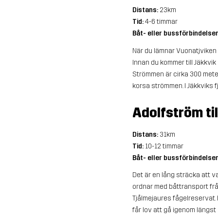
Distans:
23km
Tid:
4-6 timmar
Båt- eller bussförbindelse
När du lämnar Vuonatjviken 
Innan du kommer till Jäkkvik
Strömmen är cirka 300 meter
korsa strömmen. I Jäkkviks 
Adolfström til
Distans:
31km
Tid:
10-12 timmar
Båt- eller bussförbindelse
Det är en lång sträcka att v
ordnar med båttransport från
Tjålmejaures fågelreservat. 
får lov att gå igenom längs