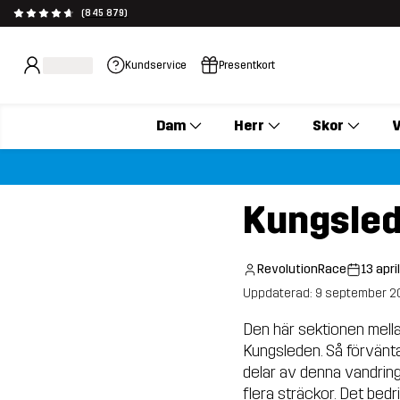
(845 879)
Kundservice
Presentkort
Dam
Herr
Skor
V
Kungsled
RevolutionRace
13 apri
Uppdaterad: 9 september 2
Den här sektionen mell
Kungsleden. Så förvänt
delar av denna vandring 
flera sträckor. Det bed