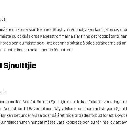
r:
Ja
måste du korsa sjön Riebnes. Stugbyn i Vuonatjviken kan hjälpa dig ordn
 måste du också korsa Kapellströmmarna. Här finns det roddbåtar tillgäng
 bred och du måste se till att det finns båtar på båda stränderna så 
fjällcenter kan du boka boende för natten.
l Sjnulttjie
r:
Ja
andra mellan Adolfström och Sjnulttjie men du kan förkorta vandringen me
 Adolfström till Bäverholmen. Några kilometer innan raststugan i Sjnult
Här kan det under vissa tider på året råda tillträdesförbud för att skyd
t Kungsleden, men hundar måste vara kopplade och du får inte lov att avv