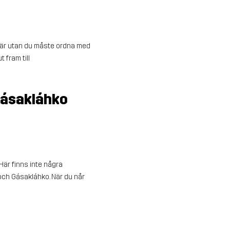
a här utan du måste ordna med
 fram till
 Gásakláhko
Här finns inte några
n och Gásakláhko. När du når