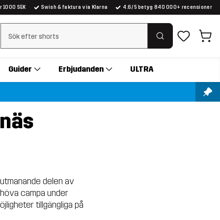
er 1000 SEK
Swish & faktura via Klarna
4.6/5 betyg 840 000+ recensioner
Rensa sök
Guider
Erbjudanden
ULTRA
rnäs
 utmanande delen av
behöva campa under
ligheter tillgängliga på