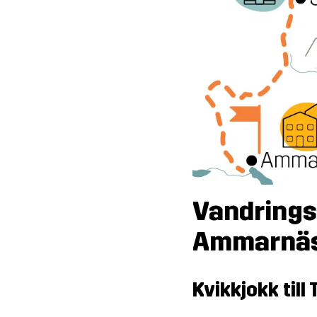
Vandrings
Ammarnä
Kvikkjokk till