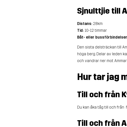
Sjnulttjie ti
Distans:
28km
Tid:
10-12 timmar
Båt- eller bussförbindelse
Den sista delsträckan till 
höga berg. Delar av leden ka
och vandrar ner mot Ammarn
Hur tar jag m
Till och från 
Du kan åka tåg till och från
Till och från