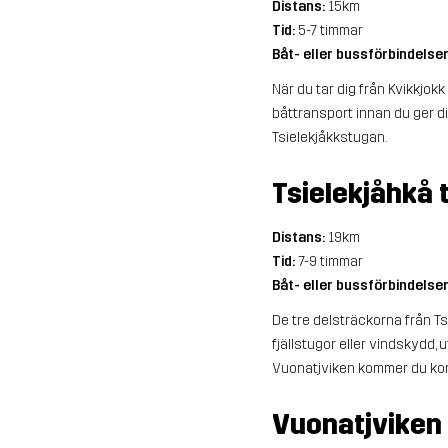
Distans:
15km
Tid:
5-7 timmar
Båt- eller bussförbindelse
När du tar dig från Kvikkjok
båttransport innan du ger dig
Tsielekjåkkstugan.
Tsielekjåhkå 
Distans:
19km
Tid:
7-9 timmar
Båt- eller bussförbindelse
De tre delsträckorna från Ts
fjällstugor eller vindskydd,
Vuonatjviken kommer du kor
Vuonatjviken t