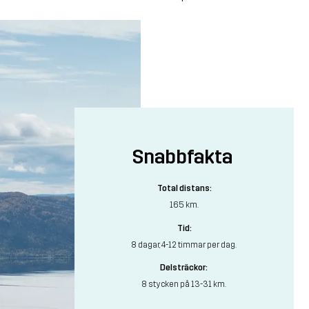
Snabbfakta
Total distans:
165 km.
Tid:
8 dagar, 4-12 timmar per dag.
Delsträckor:
8 stycken på 13-31 km.