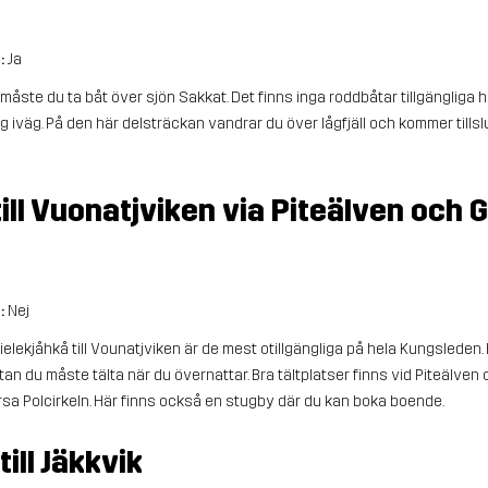
r:
Ja
k måste du ta båt över sjön Sakkat. Det finns inga roddbåtar tillgänglig
 iväg. På den här delsträckan vandrar du över lågfjäll och kommer tillslut
till Vuonatjviken via Piteälven och
r:
Nej
ielekjåhkå till Vounatjviken är de mest otillgängliga på hela Kungsleden. 
 utan du måste tälta när du övernattar. Bra tältplatser finns vid Piteälve
sa Polcirkeln. Här finns också en stugby där du kan boka boende.
ill Jäkkvik