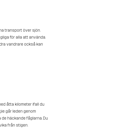
a transport över sjön.
liga för alla att använda.
andra vandrare också kan
d åtta kilometer ifall du
tjie går leden genom
da de häckande fåglarna. Du
ika från stigen.