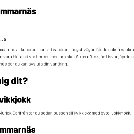
ll Ammarnäs
r:
Ja
Ammarnäs är kuperad men lättvandrad. Längst vägen får du också vackra 
n vara blöta så var beredd med bra skor. Strax efter sjön Lisvuojáyrrie
äs där du kan avsluta din vandring.
ig dit?
Kvikkjokk
Murjek. Därifrån tar du sedan bussen till Kvikkjokk med byte i Jokkmokk.
 Ammarnäs