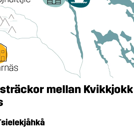
sträckor mellan Kvikkjokk
s
 Tsielekjåhkå