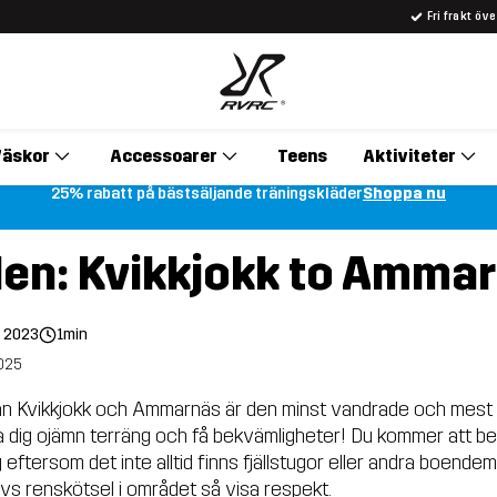
Fri frakt öv
äskor
Accessoarer
Teens
Aktiviteter
25% rabatt på bästsäljande träningskläder
Shoppa nu
en: Kvikkjokk to Amma
l 2023
1min
025
an Kvikkjokk och Ammarnäs är den minst vandrade och mest
a dig ojämn terräng och få bekvämligheter! Du kommer att 
eftersom det inte alltid finns fjällstugor eller andra boendemöj
rivs renskötsel i området så visa respekt.