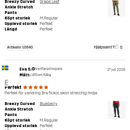
Breezy Curved
Grape Leaf
Ankle Stretch
Pants
Köpt storlek
M
, Regular
Upplevd storlek
Perfekt
Längd
Perfekt
Hjälpsamt?
0
Artikelnr 10640
Eva S.
Verifierad köpare
27 juli 2026
Mått:
165cm, 64kg
E
Perfekt
Perfekt för vandring. Bra fickor, skön stretchig midja .
Breezy Curved
Blueberry
Ankle Stretch
Pants
Köpt storlek
M
, Regular
Upplevd storlek
Perfekt