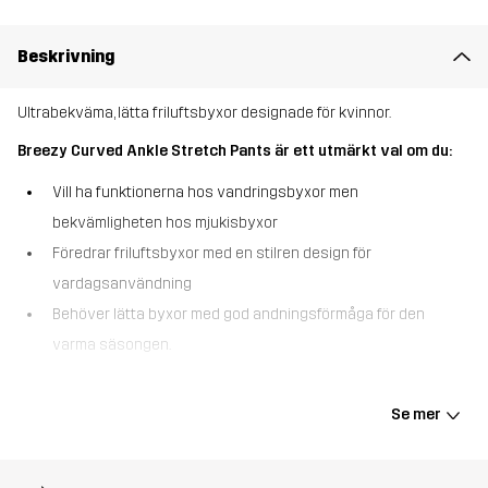
Beskrivning
Ultrabekväma, lätta friluftsbyxor designade för kvinnor.
Breezy Curved Ankle Stretch Pants är ett utmärkt val om du:
Vill ha funktionerna hos vandringsbyxor men
bekvämligheten hos mjukisbyxor
Föredrar friluftsbyxor med en stilren design för
vardagsanvändning
Behöver lätta byxor med god andningsförmåga för den
varma säsongen.
The Breezy Curved Ankle Stretch Pants är inte en vanlig
vandringsbyxa - de är tillverkade speciellt för kvinnor med målet
Se mer
att maximera bekvämlighet. Med ett mjukt, elastiskt midjeband och
en något mer avslappnad passform än vanliga vandringsbyxor är