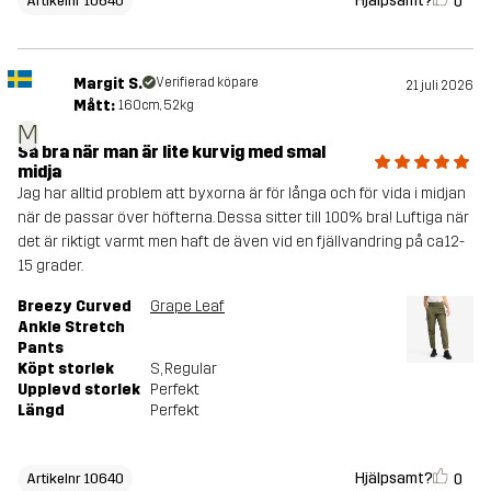
Hjälpsamt?
0
Artikelnr 10640
Margit S.
Verifierad köpare
21 juli 2026
Mått:
160cm, 52kg
M
Så bra när man är lite kurvig med smal
midja
Jag har alltid problem att byxorna är för långa och för vida i midjan
när de passar över höfterna. Dessa sitter till 100% bra! Luftiga när
det är riktigt varmt men haft de även vid en fjällvandring på ca12-
15 grader.
Breezy Curved
Grape Leaf
Ankle Stretch
Pants
Köpt storlek
S
, Regular
Upplevd storlek
Perfekt
Längd
Perfekt
Hjälpsamt?
0
Artikelnr 10640