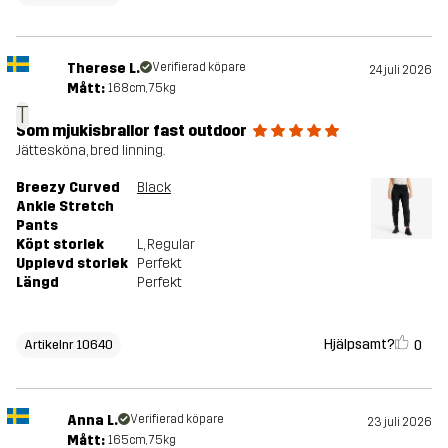
Therese L.
Verifierad köpare
24 juli 2026
Mått:
168cm, 75kg
T
Som mjukisbrallor fast outdoor
Jättesköna, bred linning.
Breezy Curved
Black
Ankle Stretch
Pants
Köpt storlek
L
, Regular
Upplevd storlek
Perfekt
Längd
Perfekt
Hjälpsamt?
0
Artikelnr 10640
Anna L.
Verifierad köpare
23 juli 2026
Mått:
165cm, 75kg