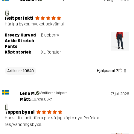
G
Helt perfekt!
Härliga byxor, mycket bekväma!
Breezy Curved
Blueberry
Ankle Stretch
Pants
Köpt storlek
XL
, Regular
Hjälpsamt?
0
Artikelnr 10640
Lena M.
Verifierad köpare
27 juli 2026
Mått:
167cm, 66kg
L
Toppen byxa!
Har slitit ut mitt förra par så jag köpte nya. Perfekta
res/vandringsbyxa.