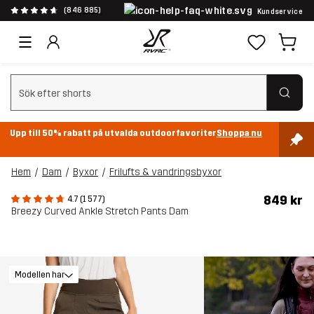
(846 885)
Kundservice
Rensa sök
Upp till 50% rabatt på utvalda outdoorfavoriter
Shoppa nu
Hem
Dam
Byxor
Frilufts & vandringsbyxor
849 kr
4.7 (1 577)
Breezy Curved Ankle Stretch Pants Dam
Modellen har