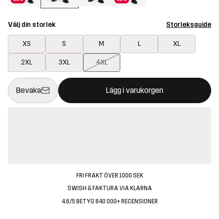
Välj din storlek
Storleksguide
XS
S
M
L
XL
2XL
3XL
4XL
Denna knapp kommer att öppna en modal som bekräftar en ny va
{{size}} inte tillgänglig
Bevaka
Lägg i varukorgen
FRI FRAKT ÖVER 1000 SEK
SWISH & FAKTURA VIA KLARNA
4.6/5 BETYG 840 000+ RECENSIONER