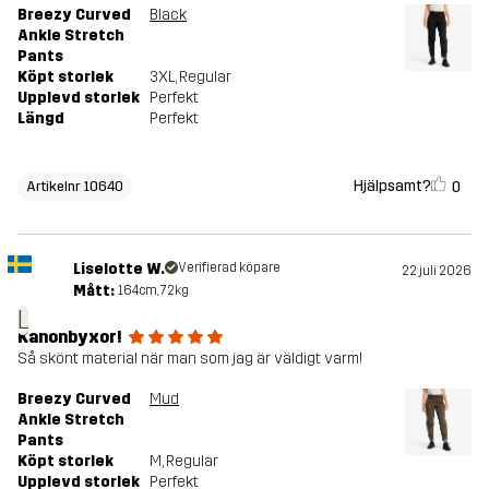
Breezy Curved
Black
Ankle Stretch
Pants
Köpt storlek
3XL
, Regular
Upplevd storlek
Perfekt
Längd
Perfekt
Hjälpsamt?
0
Artikelnr 10640
Liselotte W.
Verifierad köpare
22 juli 2026
Mått:
164cm, 72kg
L
Kanonbyxor!
Så skönt material när man som jag är väldigt varm!
Breezy Curved
Mud
Ankle Stretch
Pants
Köpt storlek
M
, Regular
Upplevd storlek
Perfekt