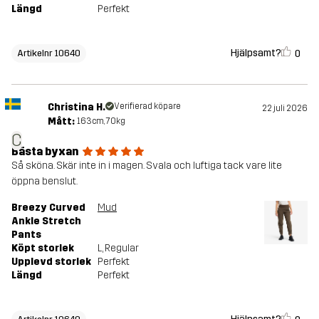
Längd
Perfekt
Hjälpsamt?
0
Artikelnr 10640
Christina H.
Verifierad köpare
22 juli 2026
Mått:
163cm, 70kg
C
Bästa byxan
Så sköna. Skär inte in i magen. Svala och luftiga tack vare lite
öppna benslut.
Breezy Curved
Mud
Ankle Stretch
Pants
Köpt storlek
L
, Regular
Upplevd storlek
Perfekt
Längd
Perfekt