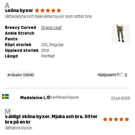
A
Sköna byxor
Jättesköna och bekväma byxor som sitter bra
Breezy Curved
Grape Leaf
Ankle Stretch
Pants
Köpt storlek
2XL
, Regular
Upplevd storlek
Stor
Längd
Perfekt
Hjälpsamt?
0
Artikelnr 10640
Madeleine L.
Verifierad köpare
22 juli 2026
M
Väldigt sköna byxor. Mjuka och bra. Sitter
bra på en kr
Jättebra byxor.