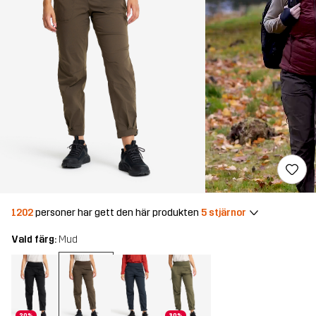
1202
personer har gett den här produkten
5 stjärnor
Vald färg:
Mud
20%
30%