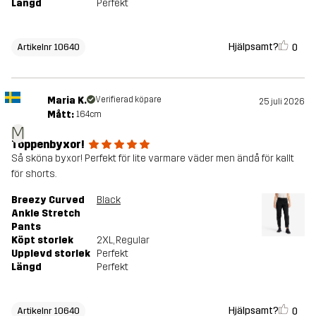
Längd
Perfekt
Hjälpsamt?
0
Artikelnr 10640
Maria K.
Verifierad köpare
25 juli 2026
Mått:
164cm
M
Toppenbyxor!
Så sköna byxor! Perfekt för lite varmare väder men ändå för kallt
för shorts.
Breezy Curved
Black
Ankle Stretch
Pants
Köpt storlek
2XL
, Regular
Upplevd storlek
Perfekt
Längd
Perfekt
Hjälpsamt?
0
Artikelnr 10640