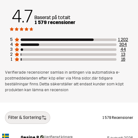
Mesh
100% Polyester
4.7
Hållbarhet
Återvunna detaljer
Baserat på totalt
läs här
1 579 recensioner
Bluesign® approved
läs här
5
1 202
4
304
Skapad för
ALL-ROUND
VARDAG
3
44
2
13
1
16
Artikelnummer
10640_2243
Verifierade recensioner samlas in antingen via automatiska e-
postmeddelanden efter köp eller via Mina sidor, där tidigare
beställningar finns. Detta säkerställer att endast kunder som köpt
produkten kan lämna en recension
Filter & Sortering
1 579 Recensioner
Gesine P.
Verifierad köpare
5 augusti 2026