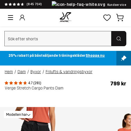
(845 734)
Kundservice
Rensa sök
25% rabatt på bästsäljande träningskläder
Shoppa nu
Hem
Dam
Byxor
Frilufts & vandringsbyxor
799 kr
4.7 (281)
Verge Stretch Cargo Pants Dam
Modellen har