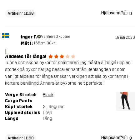
Hjälpsamt?
0
Artikelnr 11168
Inger T.
Verifierad köpare
18 juli 2026
Mått:
165cm, 88kg
I
Alldeles för långa!
Tunna och sköna byxor för sommaren. Jag måste alltid gå upp en
storlek på byxor när jag beställer härifrån. Benlängden är som
vanligt alldeles för långa. Önskar verkligen att alla byxor fanns i
kortare benlängd. Annars är byxorna helt perfekta!
Verge Stretch
Black
Cargo Pants
Köpt storlek
XL
, Regular
Upplevd storlek
Liten
Längd
Lång
Hjälpsamt?
0
Artikelnr 11168