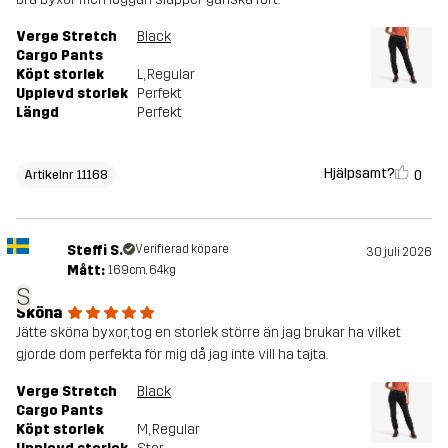
Verge Stretch
Black
Cargo Pants
Köpt storlek
L
, Regular
Upplevd storlek
Perfekt
Längd
Perfekt
Hjälpsamt?
0
Artikelnr 11168
Steffi S.
Verifierad köpare
30 juli 2026
Mått:
169cm, 64kg
S
Sköna
Jätte sköna byxor, tog en storlek större än jag brukar ha vilket
gjorde dom perfekta för mig då jag inte vill ha tajta.
Verge Stretch
Black
Cargo Pants
Köpt storlek
M
, Regular