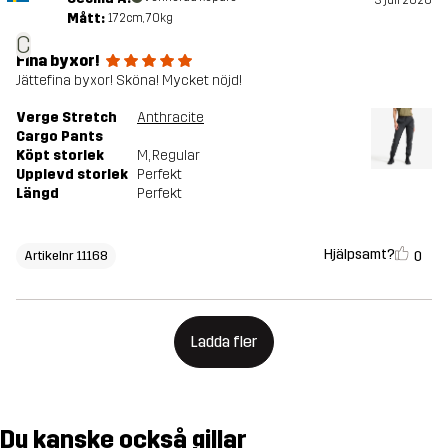
Mått:
172cm, 70kg
C
Fina byxor!
Jättefina byxor! Sköna! Mycket nöjd!
Verge Stretch
Anthracite
Cargo Pants
Köpt storlek
M
, Regular
Upplevd storlek
Perfekt
Längd
Perfekt
Hjälpsamt?
0
Artikelnr 11168
Ladda fler
Du kanske också gillar