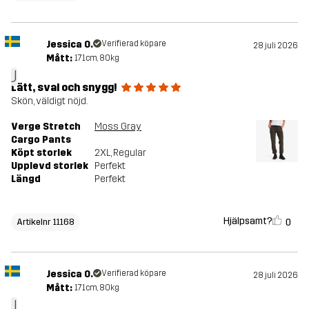
Jessica O.
Verifierad köpare
28 juli 2026
Mått:
171cm, 80kg
J
Lätt, sval och snygg!
Skön, väldigt nöjd.
Verge Stretch
Moss Gray
Cargo Pants
Köpt storlek
2XL
, Regular
Upplevd storlek
Perfekt
Längd
Perfekt
Hjälpsamt?
0
Artikelnr 11168
Jessica O.
Verifierad köpare
28 juli 2026
Mått:
171cm, 80kg
J