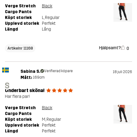
Verge Stretch
Black
Cargo Pants
Köpt storlek
L
, Regular
Upplevd storlek
Perfekt
Längd
Lång
Hjälpsamt?
0
Artikelnr 11168
Sabina S.
Verifierad köpare
18 juli 2026
Mått:
169cm
S
Underbart sköna!
Har flera par!
Verge Stretch
Black
Cargo Pants
Köpt storlek
M
, Regular
Upplevd storlek
Perfekt
Längd
Perfekt