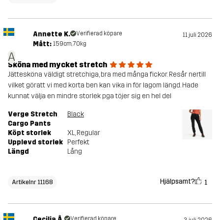
Annette K.
Verifierad köpare
11 juli 2026
Mått:
159cm, 70kg
A
Sköna med mycket stretch
Jättesköna väldigt stretchiga, bra med många fickor. Resår nertill
vilket göratt vi med korta ben kan vika in för lagom längd. Hade
kunnat välja en mindre storlek pga töjer sig en hel del
Verge Stretch
Black
Cargo Pants
Köpt storlek
XL
, Regular
Upplevd storlek
Perfekt
Längd
Lång
Hjälpsamt?
1
Artikelnr 11168
Cecilia Å.
Verifierad köpare
3 juli 2026