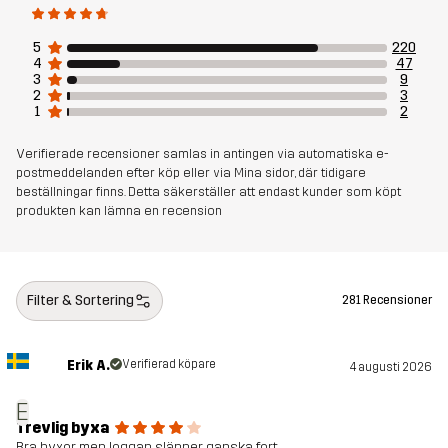
Vikt
312g i storlek M
5
220
Hållbarhet
Bluesign® approved
4
47
läs här
3
9
2
3
1
2
Skapad för
ALL-ROUND
VANDRING
Verifierade recensioner samlas in antingen via automatiska e-
postmeddelanden efter köp eller via Mina sidor, där tidigare
Artikelnummer
11168_2001
beställningar finns. Detta säkerställer att endast kunder som köpt
produkten kan lämna en recension
Filter & Sortering
281 Recensioner
Erik A.
Verifierad köpare
4 augusti 2026
E
Trevlig byxa
Bra byxor men loggan släpper ganska fort.