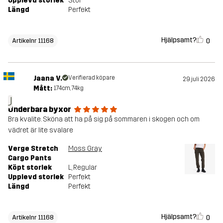
Upplevd storlek
Stor
Längd
Perfekt
Hjälpsamt?
0
Artikelnr 11168
Jaana V.
Verifierad köpare
29 juli 2026
Mått:
174cm, 74kg
J
Underbara byxor
Bra kvalite. Sköna att ha på sig på sommaren i skogen och om
vädret är lite svalare
Verge Stretch
Moss Gray
Cargo Pants
Köpt storlek
L
, Regular
Upplevd storlek
Perfekt
Längd
Perfekt
Hjälpsamt?
0
Artikelnr 11168