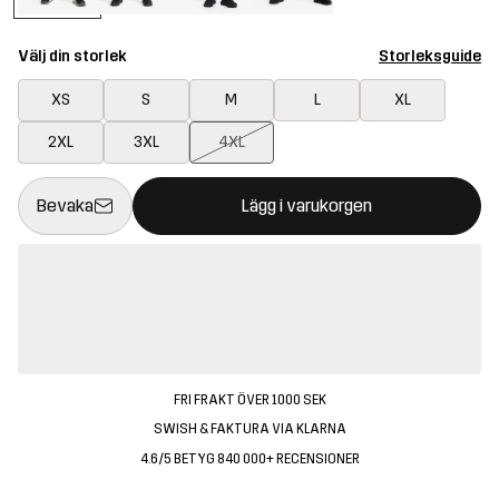
Välj din storlek
Storleksguide
XS
S
M
L
XL
2XL
3XL
4XL
Denna knapp kommer att öppna en modal som bekräftar en ny va
{{size}} inte tillgänglig
Bevaka
Lägg i varukorgen
FRI FRAKT ÖVER 1000 SEK
SWISH & FAKTURA VIA KLARNA
4.6/5 BETYG 840 000+ RECENSIONER