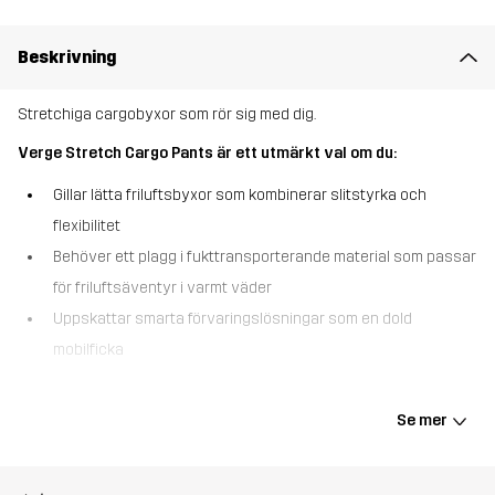
Beskrivning
Stretchiga cargobyxor som rör sig med dig.
Verge Stretch Cargo Pants är ett utmärkt val om du:
Gillar lätta friluftsbyxor som kombinerar slitstyrka och
flexibilitet
Behöver ett plagg i fukttransporterande material som passar
för friluftsäventyr i varmt väder
Uppskattar smarta förvaringslösningar som en dold
mobilficka
Verge Stretch Cargo Pants är designade för rörelse och
kombinerar bekvämlighet med robust slitstyrka. Byxorna är gjorda
Se mer
i återvunnet ripstop-material och är tillräckligt tåliga för att klara
tuffa vandringar samtidigt som de är andningsbara och