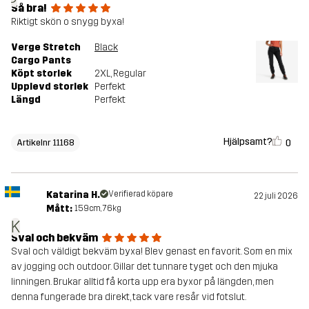
Så bra!
Riktigt skön o snygg byxa!
Verge Stretch
Black
Cargo Pants
Köpt storlek
2XL
, Regular
Upplevd storlek
Perfekt
Längd
Perfekt
Hjälpsamt?
0
Artikelnr 11168
Katarina H.
Verifierad köpare
22 juli 2026
Mått:
159cm, 76kg
K
Sval och bekväm
Sval och väldigt bekväm byxa! Blev genast en favorit. Som en mix
av jogging och outdoor. Gillar det tunnare tyget och den mjuka
linningen. Brukar alltid få korta upp era byxor på längden, men
denna fungerade bra direkt, tack vare resår vid fotslut.