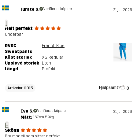
Jurate S.
Verifierad köpare
21 juli 2026
J
Helt perfekt
Underbar
RVRC
French Blue
Sweatpants
Köpt storlek
XS
, Regular
Upplevd storlek
Liten
Längd
Perfekt
Hjälpsamt?
0
Artikelnr 11015
Eva S.
Verifierad köpare
21 juli 2026
Mått:
167cm, 59kg
E
Sköna
Bra modell som sitter perfekt