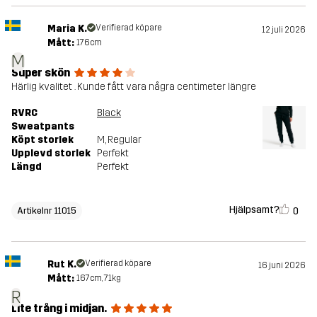
Maria K.
Verifierad köpare
12 juli 2026
Mått:
176cm
M
Super skön
Härlig kvalitet . Kunde fått vara några centimeter längre
RVRC
Black
Sweatpants
Köpt storlek
M
, Regular
Upplevd storlek
Perfekt
Längd
Perfekt
Hjälpsamt?
0
Artikelnr 11015
Rut K.
Verifierad köpare
16 juni 2026
Mått:
167cm, 71kg
R
Lite trång i midjan.