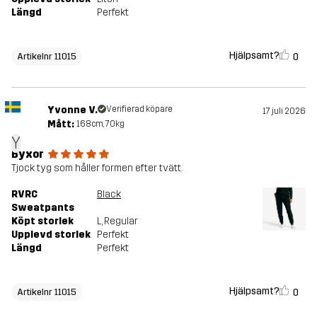
Längd
Perfekt
Hjälpsamt?
0
Artikelnr 11015
Yvonne V.
Verifierad köpare
17 juli 2026
Mått:
168cm, 70kg
Y
Byxor
Tjock tyg som håller formen efter tvätt.
RVRC
Black
Sweatpants
Köpt storlek
L
, Regular
Upplevd storlek
Perfekt
Längd
Perfekt
Hjälpsamt?
0
Artikelnr 11015