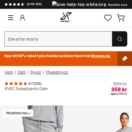
(846 359)
Kundservice
Rensa sök
Upp till 50% rabatt på utvalda outdoorfavoriter
Shoppa nu
Hem
Dam
Byxor
Mjukisbyxor
599 kr
4.7 (331)
RVRC Sweatpants Dam
359 kr
- spara
240 kr
Modellen har