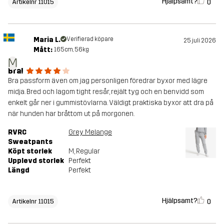
Hjälpsamt?
0
Artikelnr 11015
Maria L.
Verifierad köpare
25 juli 2026
Mått:
165cm, 56kg
M
Bra!
Bra passform även om jag personligen föredrar byxor med lägre
midja. Bred och lagom tight resår, rejält tyg och en benvidd som
enkelt går ner i gummistövlarna. Väldigt praktiska byxor att dra på
när hunden har bråttom ut på morgonen.
RVRC
Grey Melange
Sweatpants
Köpt storlek
M
, Regular
Upplevd storlek
Perfekt
Längd
Perfekt
Hjälpsamt?
0
Artikelnr 11015