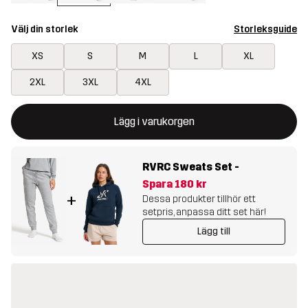
Välj din storlek
Storleksguide
XS
S
M
L
XL
2XL
3XL
4XL
Denna knapp kommer att öppna en modal som bekräftar en ny va
{{size}} inte tillgänglig
Lägg i varukorgen
RVRC Sweats Set
-
Spara
180 kr
+
Dessa produkter tillhör ett
setpris, anpassa ditt set här!
Lägg till