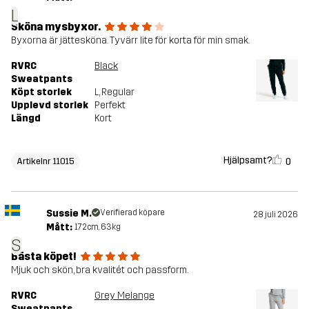
L
Sköna mysbyxor.
Byxorna är jättesköna. Tyvärr lite för korta för min smak.
RVRC
Black
Sweatpants
Köpt storlek
L
, Regular
Upplevd storlek
Perfekt
Längd
Kort
Hjälpsamt?
0
Artikelnr 11015
Sussie M.
Verifierad köpare
28 juli 2026
Mått:
172cm, 63kg
S
Bästa köpet!
Mjuk och skön, bra kvalitét och passform.
RVRC
Grey Melange
Sweatpants