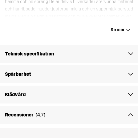
hemma och på språng. De är delvis tillverkade i återvunna material
och har ribbade muddar, justerbar midja och en supermjuk, borstad
insida. Med sin flexibla passform och mjuka kvalitet kommer RVRC
Sweatpants snabbt att bli dina favoritbyxor under härliga
Se mer
utflykter, bilresor och mysiga dagar i soffan.
Modellen
är 174 cm och har storlek S
Teknisk specifikation
Passform
REGULAR FIT
Spårbarhet
Material 1
63% Bomull, 30% Polyester (Återvunnen),
7% Viskos
Klädvård
Rib
83% Bomull, 12% Viskos, 5% Elastan
Recensioner
(4.7)
Vikt
483g i storlek M
Hållbarhet
Återvunna detaljer
läs här