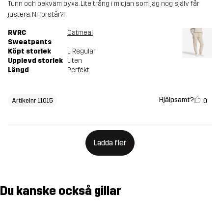
Tunn och bekväm byxa. Lite trång i midjan som jag nog själv får
justera. Ni förstår?!
RVRC
Oatmeal
Sweatpants
Köpt storlek
L
, Regular
Upplevd storlek
Liten
Längd
Perfekt
Hjälpsamt?
0
Artikelnr 11015
Ladda fler
Du kanske också gillar