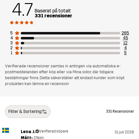
4.7
Baserat på totalt
331 recensioner
Skapad för
VARDAG
Artikelnummer
11015_2183
5
265
4
45
3
12
2
4
1
5
Verifierade recensioner samlas in antingen via automatiska e-
postmeddelanden efter köp eller via Mina sidor, där tidigare
beställningar finns. Detta säkerställer att endast kunder som köpt
produkten kan lämna en recension
Filter & Sortering
331 Recensioner
Lena J.
Verifierad köpare
31 juli 2026
Mått:
174cm