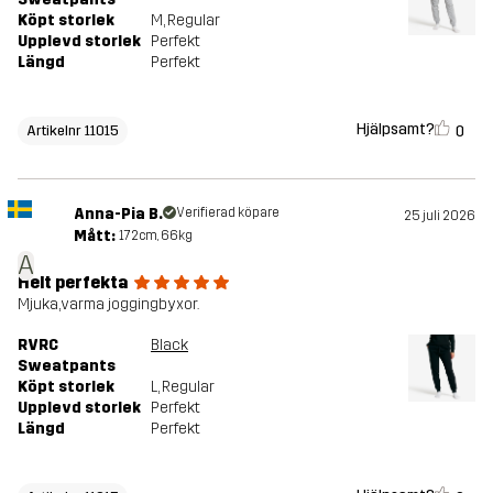
Köpt storlek
M
, Regular
Upplevd storlek
Perfekt
Längd
Perfekt
Hjälpsamt?
0
Artikelnr 11015
Anna-Pia B.
Verifierad köpare
25 juli 2026
Mått:
172cm, 66kg
A
Helt perfekta
Mjuka,varma joggingbyxor.
RVRC
Black
Sweatpants
Köpt storlek
L
, Regular
Upplevd storlek
Perfekt
Längd
Perfekt