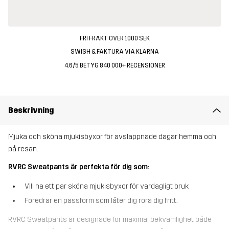
FRI FRAKT ÖVER 1000 SEK
SWISH & FAKTURA VIA KLARNA
4.6/5 BETYG 840 000+ RECENSIONER
Beskrivning
Mjuka och sköna mjukisbyxor för avslappnade dagar hemma och
på resan.
RVRC Sweatpants är perfekta för dig som:
Vill ha ett par sköna mjukisbyxor för vardagligt bruk
Föredrar en passform som låter dig röra dig fritt.
RVRC Sweatpants är designade för maximal bekvämlighet både