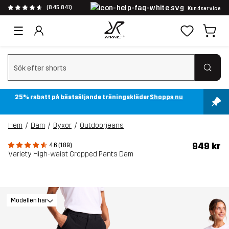
(845 841)
Kundservice
Rensa sök
25% rabatt på bästsäljande träningskläder
Shoppa nu
Hem
Dam
Byxor
Outdoorjeans
949 kr
4.6 (189)
Variety High-waist Cropped Pants Dam
Modellen har