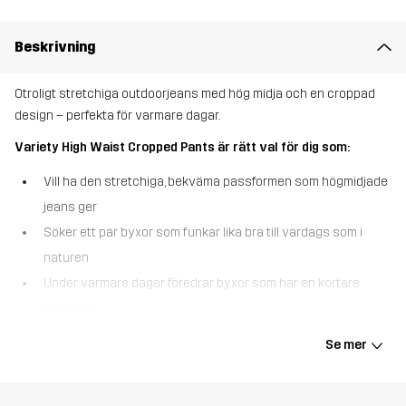
Beskrivning
Otroligt stretchiga outdoorjeans med hög midja och en croppad
design – perfekta för varmare dagar.
Variety High Waist Cropped Pants är rätt val för dig som:
Vill ha den stretchiga, bekväma passformen som högmidjade
jeans ger
Söker ett par byxor som funkar lika bra till vardags som i
naturen
Under varmare dagar föredrar byxor som har en kortare
benlängd
Variety High Waist Cropped Pants kombinerar en bekväm, hög
Se mer
midja med en croppad benlängd, vilket gör dem lika användbara i
stan som på skogspromenaden under milda och varma dagar. Det