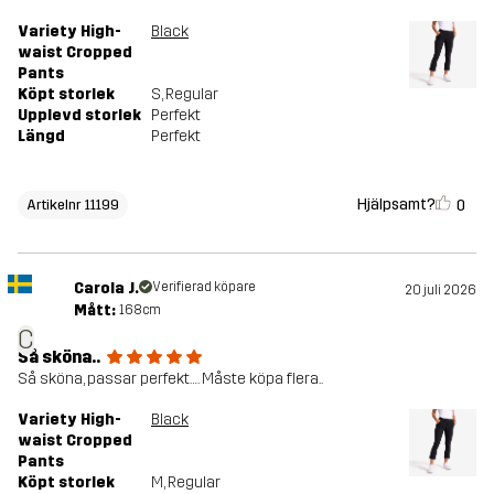
Variety High-
Black
waist Cropped
Pants
Köpt storlek
S
, Regular
Upplevd storlek
Perfekt
Längd
Perfekt
Hjälpsamt?
0
Artikelnr 11199
Carola J.
Verifierad köpare
20 juli 2026
Mått:
168cm
C
Så sköna..
Så sköna, passar perfekt…. Måste köpa flera..
Variety High-
Black
waist Cropped
Pants
Köpt storlek
M
, Regular