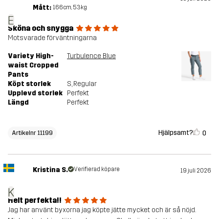
Mått:
166cm, 53kg
E
Sköna och snygga
Motsvarade förväntningarna
Variety High-
Turbulence Blue
waist Cropped
Pants
Köpt storlek
S
, Regular
Upplevd storlek
Perfekt
Längd
Perfekt
Hjälpsamt?
0
Artikelnr 11199
Kristina S.
Verifierad köpare
19 juli 2026
K
Helt perfekta!!
Jag har använt byxorna jag köpte jätte mycket och är så nöjd.