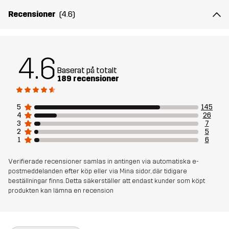
Vikt
321g i storlek M
Recensioner
(4.6)
Hållbarhet
Bluesign® approved
läs här
4.6
Skapad för
ALL-ROUND
VANDRING
Baserat på totalt
189 recensioner
Artikelnummer
11199_2001
5
145
4
26
3
7
2
5
1
6
Verifierade recensioner samlas in antingen via automatiska e-
postmeddelanden efter köp eller via Mina sidor, där tidigare
beställningar finns. Detta säkerställer att endast kunder som köpt
produkten kan lämna en recension