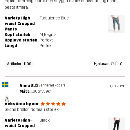
Mjuka, stretchiga, lätta och snygga. Skulle önskat att jag hade
beställt flera.
Variety High-
Turbulence Blue
waist Cropped
Pants
Köpt storlek
M
, Regular
Upplevd storlek
Perfekt
Längd
Perfekt
Hjälpsamt?
0
Artikelnr 11199
Anna S.
Verifierad köpare
18 juli 2026
Mått:
166cm, 59kg
A
Bekväma byxor
Sköna brallor! Normal i storlek.
Variety High-
Black
waist Cropped