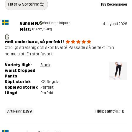
Filter & Sortering
189 Recensioner
Gunnel N.
Verifierad köpare
4 augusti 2026
Mått:
164cm, 59kg
G
Helt underbara, så perfekt!
Otroligt stretshig och skön kvalité. Passade så perfekt i min
normala stl. En stor favorit.
Variety High-
Black
waist Cropped
Pants
Köpt storlek
XS
, Regular
Upplevd storlek
Perfekt
Längd
Perfekt
Hjälpsamt?
0
Artikelnr 11199