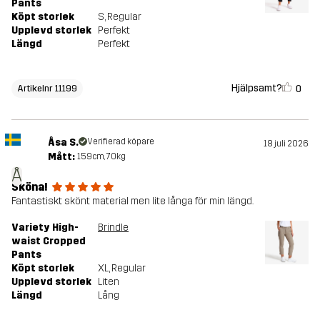
Pants
Köpt storlek
S
, Regular
Upplevd storlek
Perfekt
Längd
Perfekt
Hjälpsamt?
0
Artikelnr 11199
Åsa S.
Verifierad köpare
18 juli 2026
Mått:
159cm, 70kg
Å
Sköna!
Fantastiskt skönt material men lite långa för min längd.
Variety High-
Brindle
waist Cropped
Pants
Köpt storlek
XL
, Regular
Upplevd storlek
Liten
Längd
Lång