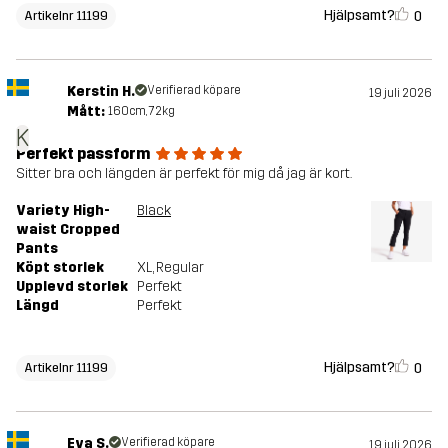
Hjälpsamt?
0
Artikelnr 11199
Kerstin H.
Verifierad köpare
19 juli 2026
Mått:
160cm, 72kg
K
Perfekt passform
Sitter bra och längden är perfekt för mig då jag är kort.
Variety High-
Black
waist Cropped
Pants
Köpt storlek
XL
, Regular
Upplevd storlek
Perfekt
Längd
Perfekt
Hjälpsamt?
0
Artikelnr 11199
Eva S.
Verifierad köpare
19 juli 2026