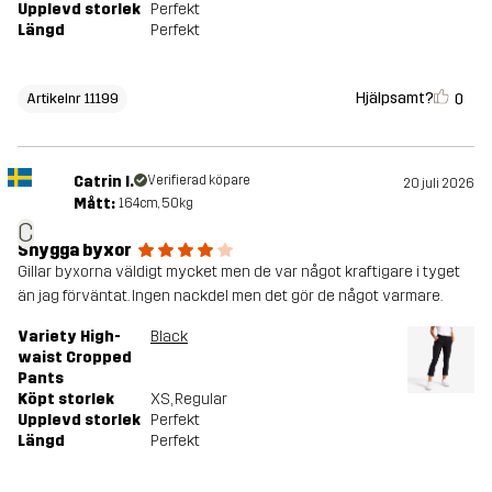
Upplevd storlek
Perfekt
Längd
Perfekt
Hjälpsamt?
0
Artikelnr 11199
Catrin I.
Verifierad köpare
20 juli 2026
Mått:
164cm, 50kg
C
Snygga byxor
Gillar byxorna väldigt mycket men de var något kraftigare i tyget
än jag förväntat. Ingen nackdel men det gör de något varmare.
Variety High-
Black
waist Cropped
Pants
Köpt storlek
XS
, Regular
Upplevd storlek
Perfekt
Längd
Perfekt