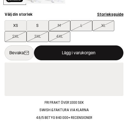
Välj din storlek
Storleksguide
XS
S
M
L
XL
2XL
3XL
4XL
Denna knapp kommer att öppna en modal som bekräftar en ny va
{{size}} inte tillgänglig
Bevaka
Lägg i varukorgen
FRI FRAKT ÖVER 1000 SEK
SWISH & FAKTURA VIA KLARNA
4.6/5 BETYG 840 000+ RECENSIONER