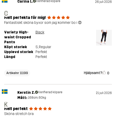
Carina L.
Verifierad köpare
26 juli 2026
C
Helt perfekta för mig!
Fantastiskt sköna byxor som jag kommer bo i 😍
Variety High-
Black
waist Cropped
Pants
Köpt storlek
S
, Regular
Upplevd storlek
Perfekt
Längd
Perfekt
Hjälpsamt?
0
Artikelnr 11199
Kerstin Z.
Verifierad köpare
21 juli 2026
Mått:
168cm, 60kg
K
Helt perfekt
Sköna stretch bra