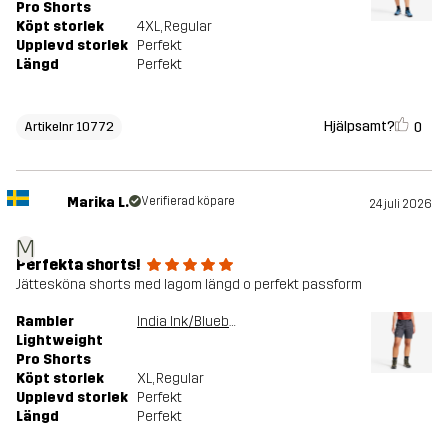
Pro Shorts
Köpt storlek
4XL
, Regular
Upplevd storlek
Perfekt
Längd
Perfekt
Hjälpsamt?
0
Artikelnr 10772
Marika L.
Verifierad köpare
24 juli 2026
M
Perfekta shorts!
Jättesköna shorts med lagom längd o perfekt passform
Rambler
India Ink/Blueberry
Lightweight
Pro Shorts
Köpt storlek
XL
, Regular
Upplevd storlek
Perfekt
Längd
Perfekt