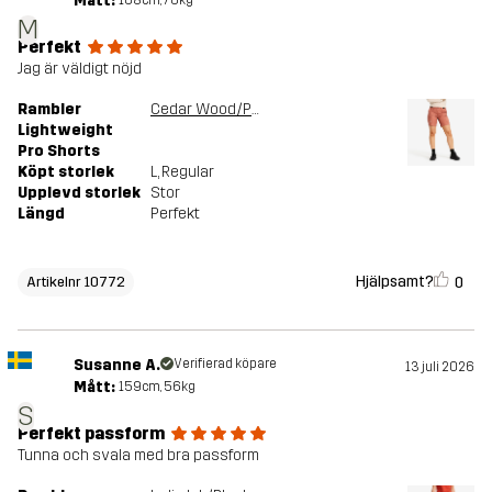
Mått:
M
Perfekt
Jag är väldigt nöjd
Rambler
Cedar Wood/Pink Mahogany
Lightweight
Pro Shorts
Köpt storlek
L
, Regular
Upplevd storlek
Stor
Längd
Perfekt
Hjälpsamt?
0
Artikelnr 10772
Susanne A.
Verifierad köpare
13 juli 2026
Mått:
159cm, 56kg
S
Perfekt passform
Tunna och svala med bra passform