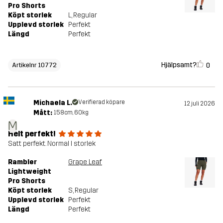
Pro Shorts
Köpt storlek
L
, Regular
Upplevd storlek
Perfekt
Längd
Perfekt
Hjälpsamt?
0
Artikelnr 10772
Michaela L.
Verifierad köpare
12 juli 2026
Mått:
158cm, 60kg
M
Helt perfekt!
Satt perfekt. Normal I storlek
Rambler
Grape Leaf
Lightweight
Pro Shorts
Köpt storlek
S
, Regular
Upplevd storlek
Perfekt
Längd
Perfekt