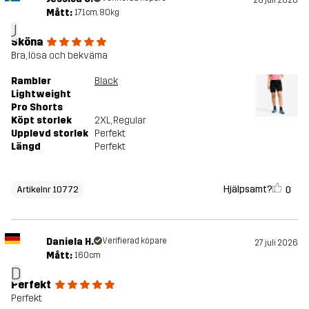
Mått:
171cm, 80kg
J
Sköna
Bra, lösa och bekväma
Rambler
Black
Lightweight
Pro Shorts
Köpt storlek
2XL
, Regular
Upplevd storlek
Perfekt
Längd
Perfekt
Hjälpsamt?
0
Artikelnr 10772
Daniela H.
Verifierad köpare
27 juli 2026
Mått:
160cm
D
Perfekt
Perfekt