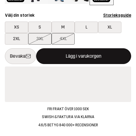
Välj din storlek
Storleksguide
XS
S
M
L
XL
2XL
3XL
4XL
Denna knapp kommer att öppna en modal som bekräftar en ny va
{{size}} inte tillgänglig
Bevaka
Lägg i varukorgen
FRI FRAKT ÖVER 1000 SEK
SWISH & FAKTURA VIA KLARNA
4.6/5 BETYG 840 000+ RECENSIONER