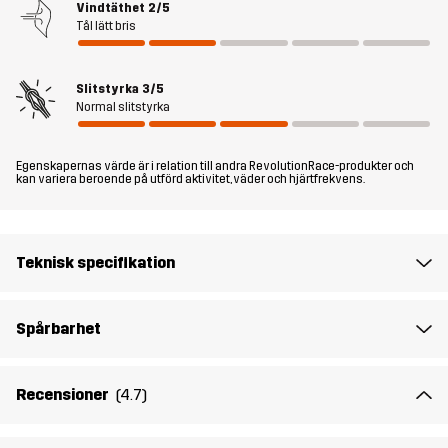
Vindtäthet
2/5
har flera fickor för att hålla din mobiltelefon och andra prylar
Tål lätt bris
lättillgängliga, inklusive en öppen lårficka. Rambler Lightweight Pro
Shorts är perfekta i varma till heta temperaturer och passar
utmärkt för vandring, hundpromenader och andra
Slitstyrka
3/5
Normal slitstyrka
utomhusaktiviteter som kräver stor flexibilitet och bekvämlighet.
Modellen
är 174 cm väger 63 kg och har storlek M.
Egenskapernas värde är i relation till andra RevolutionRace-produkter och
kan variera beroende på utförd aktivitet, väder och hjärtfrekvens.
Passform
REGULAR FIT
Teknisk specifikation
Material 1
65% Polyester (Återvunnen), 35% Bomull
Material 2
89% Polyamid (Återvunnen), 11% Elastan
Spårbarhet
Foder
95% Polyester (Återvunnen), 5%
Recensioner
(4.7)
Polyester