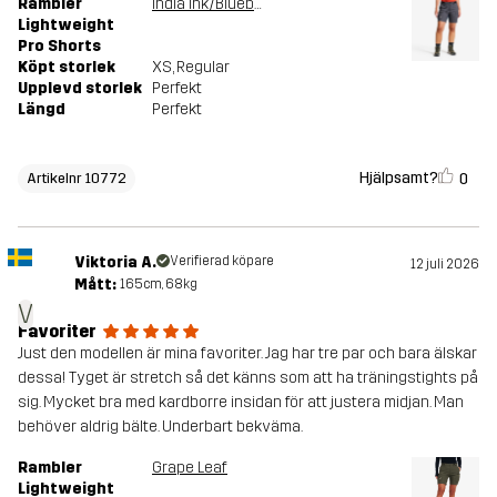
Rambler
India Ink/Blueberry
Lightweight
Pro Shorts
Köpt storlek
XS
, Regular
Upplevd storlek
Perfekt
Längd
Perfekt
Hjälpsamt?
0
Artikelnr 10772
Viktoria A.
Verifierad köpare
12 juli 2026
Mått:
165cm, 68kg
V
Favoriter
Just den modellen är mina favoriter. Jag har tre par och bara älskar
dessa! Tyget är stretch så det känns som att ha träningstights på
sig. Mycket bra med kardborre insidan för att justera midjan. Man
behöver aldrig bälte. Underbart bekväma.
Rambler
Grape Leaf
Lightweight