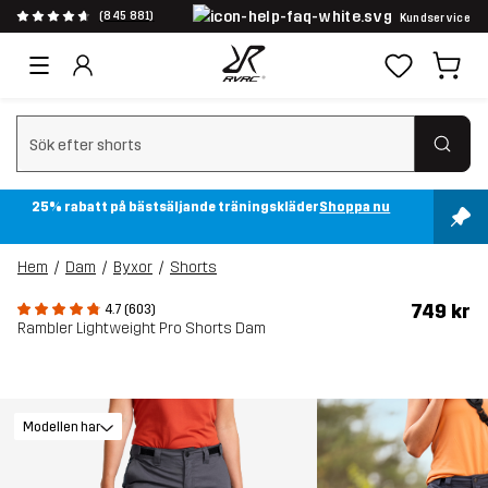
(845 881)
Kundservice
Rensa sök
25% rabatt på bästsäljande träningskläder
Shoppa nu
Hem
Dam
Byxor
Shorts
749 kr
4.7 (603)
Rambler Lightweight Pro Shorts Dam
Modellen har