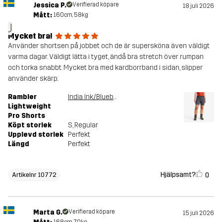
Jessica P.
Verifierad köpare
18 juli 2026
Mått:
160cm, 58kg
J
Mycket bra!
Använder shortsen på jobbet och de är supersköna även väldigt
varma dagar. Väldigt lätta i tyget, ändå bra stretch över rumpan
och torka snabbt. Mycket bra med kardborrband i sidan, slipper
använder skärp.
Rambler
India Ink/Blueberry
Lightweight
Pro Shorts
Köpt storlek
S
, Regular
Upplevd storlek
Perfekt
Längd
Perfekt
Hjälpsamt?
0
Artikelnr 10772
Marta G.
Verifierad köpare
15 juli 2026
168cm, 70kg