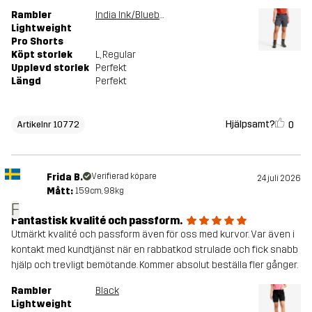
Rambler
India Ink/Blueberry
Lightweight
Pro Shorts
Köpt storlek
L
, Regular
Upplevd storlek
Perfekt
Längd
Perfekt
Hjälpsamt?
0
Artikelnr 10772
Frida B.
Verifierad köpare
24 juli 2026
Mått:
159cm, 98kg
F
Fantastisk kvalité och passform.
Utmärkt kvalité och passform även för oss med kurvor. Var även i
kontakt med kundtjänst när en rabbatkod strulade och fick snabb
hjälp och trevligt bemötande. Kommer absolut beställa fler gånger.
Rambler
Black
Lightweight