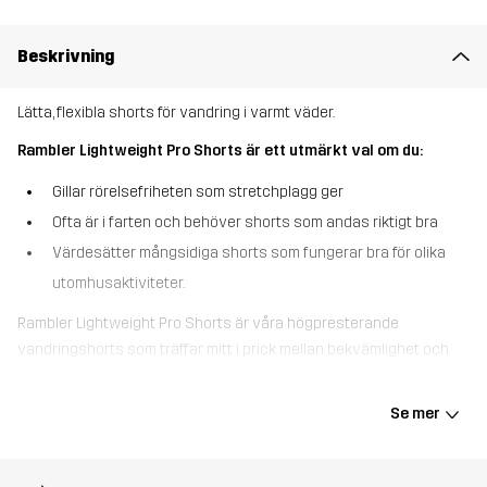
Beskrivning
Lätta, flexibla shorts för vandring i varmt väder.
Rambler Lightweight Pro Shorts är ett utmärkt val om du:
Gillar rörelsefriheten som stretchplagg ger
Ofta är i farten och behöver shorts som andas riktigt bra
Värdesätter mångsidiga shorts som fungerar bra för olika
utomhusaktiviteter.
Rambler Lightweight Pro Shorts är våra högpresterande
vandringshorts som träffar mitt i prick mellan bekvämlighet och
hög slitstyrka. Tillverkade i polycottoncanvas och förstärkta med
bekväm 4-vägs stretch där det behövs, är dessa shorts
Se mer
designade för att följa dig i varje steg. Det lätta tyget andas
utmärkt, och passformen kan justeras med kardborre i midjan.
Shortsen är huvudsakligen tillverkade i återvunna material och