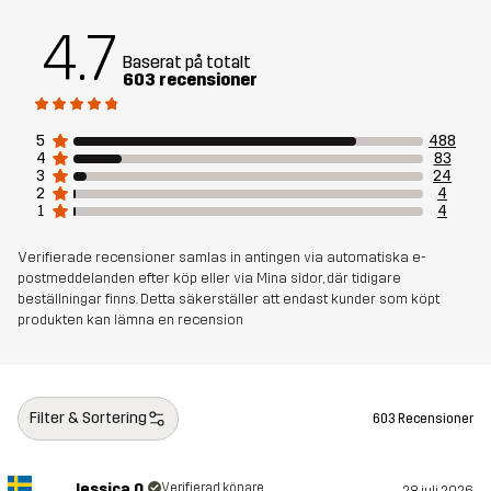
Mesh
95% Polyester (Återvunnen), 5%
Polyester
4.7
Baserat på totalt
603 recensioner
Material 3
88% Polyamid (Återvunnen), 12% Elastan
5
488
Vikt
199g i storlek M
4
83
3
24
2
4
Hållbarhet
Återvunna detaljer
läs här
1
4
Bluesign® approved
läs här
Verifierade recensioner samlas in antingen via automatiska e-
postmeddelanden efter köp eller via Mina sidor, där tidigare
beställningar finns. Detta säkerställer att endast kunder som köpt
Skapad för
VANDRING
ALL-ROUND
produkten kan lämna en recension
Artikelnummer
10772_4831
Filter & Sortering
603 Recensioner
Jessica O.
Verifierad köpare
28 juli 2026