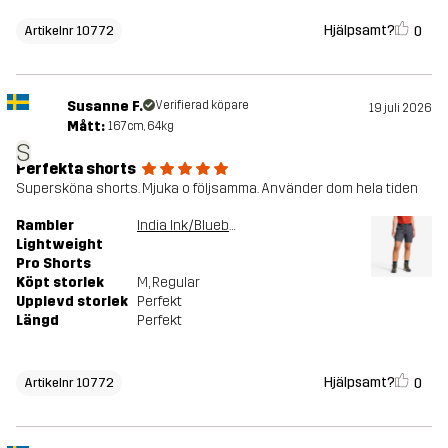
Hjälpsamt?
0
Artikelnr 10772
Susanne F.
Verifierad köpare
19 juli 2026
Mått:
167cm, 64kg
S
Perfekta shorts
Supersköna shorts. Mjuka o följsamma. Använder dom hela tiden
Rambler
India Ink/Blueberry
Lightweight
Pro Shorts
Köpt storlek
M
, Regular
Upplevd storlek
Perfekt
Längd
Perfekt
Hjälpsamt?
0
Artikelnr 10772