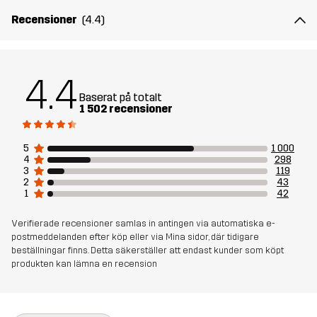
Skapad för
ALL-ROUND
ARBETE OCH TRÄDGÅRD
Recensioner
(4.4)
VANDRING
Artikelnummer
10070_2698
4.4
Baserat på totalt
1 502 recensioner
5
1 000
4
298
3
119
2
43
1
42
Verifierade recensioner samlas in antingen via automatiska e-
postmeddelanden efter köp eller via Mina sidor, där tidigare
beställningar finns. Detta säkerställer att endast kunder som köpt
produkten kan lämna en recension