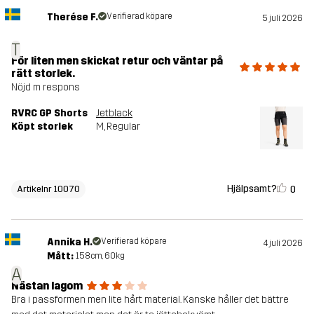
Therése F.
Verifierad köpare
5 juli 2026
T
För liten men skickat retur och väntar på
rätt storlek.
Nöjd m respons
RVRC GP Shorts
Jetblack
Köpt storlek
M
, Regular
Hjälpsamt?
0
Artikelnr 10070
Annika H.
Verifierad köpare
4 juli 2026
Mått:
158cm, 60kg
A
Nästan lagom
Bra i passformen men lite hårt material. Kanske håller det bättre