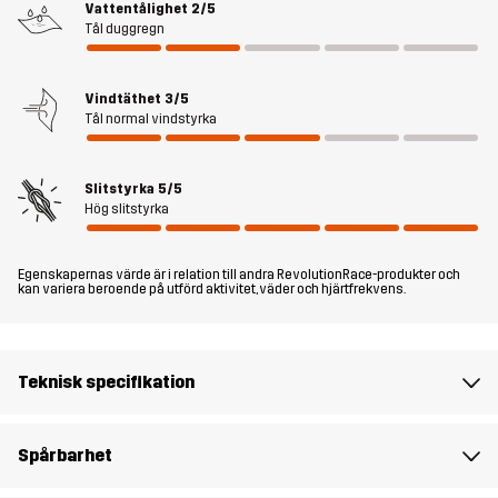
Vattentålighet
2/5
du ska kunna fästa karbinhakar och andra tillbehör.
Tål duggregn
Sammanfattningsvis är RVRC GP Shorts några av våra mest
mångsidiga shorts – perfekta för alla dina vardagsäventyr i varmt
väder.
Vindtäthet
3/5
Tål normal vindstyrka
Modellen
är 172 cm väger 64 kg och har storlek M.
Slitstyrka
5/5
Passform
REGULAR FIT
Hög slitstyrka
Material 1
65% Polyester, 35% Bomull
Egenskapernas värde är i relation till andra RevolutionRace-produkter och
kan variera beroende på utförd aktivitet, väder och hjärtfrekvens.
Material 2
88% Polyamid, 12% Elastan
Foder
90% Polyester, 10% Bomull
Teknisk specifikation
Vikt
308g i storlek M
Spårbarhet