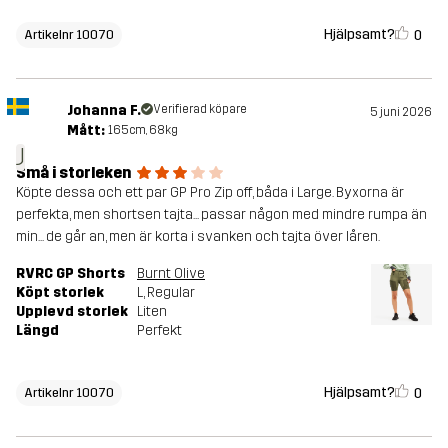
Hjälpsamt?
0
Artikelnr 10070
Johanna F.
Verifierad köpare
5 juni 2026
Mått:
165cm, 68kg
J
Små i storleken
Köpte dessa och ett par GP Pro Zip off, båda i Large. Byxorna är
perfekta, men shortsen tajta... passar någon med mindre rumpa än
min... de går an, men är korta i svanken och tajta över låren.
RVRC GP Shorts
Burnt Olive
Köpt storlek
L
, Regular
Upplevd storlek
Liten
Längd
Perfekt
Hjälpsamt?
0
Artikelnr 10070