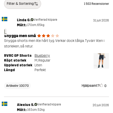
Filter & Sortering
1 502 Recensioner
Linda G.
Verifierad köpare
31 juli 2026
Mått:
170cm, 65kg
L
Snygga men små
Snygga shorts men lite hårt tyg. Verkar dock tåliga. Tyvärr liten i
storleken, så retur.
RVRC GP Shorts
Blueberry
Köpt storlek
M
, Regular
Upplevd storlek
Liten
Längd
Perfekt
Hjälpsamt?
0
Artikelnr 10070
Alexius S.
Verifierad köpare
20 juli 2026
Mått:
163cm, 52kg