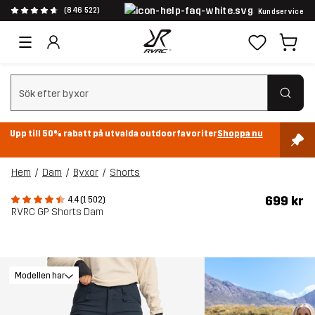
(846 522)
Kundservice
Rensa sök
Upp till 50% rabatt på utvalda outdoorfavoriter
Shoppa nu
Hem
Dam
Byxor
Shorts
699 kr
4.4 (1 502)
RVRC GP Shorts Dam
Modellen har