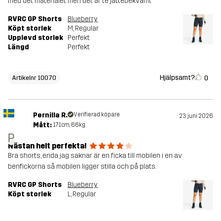
med det materialet men det är te jättebekvämt
RVRC GP Shorts
Blueberry
Köpt storlek
M
, Regular
Upplevd storlek
Perfekt
Längd
Perfekt
Hjälpsamt?
0
Artikelnr 10070
Pernilla R.
Verifierad köpare
23 juni 2026
Mått:
171cm, 66kg
P
Nästan helt perfekta!
Bra shorts, enda jag saknar är en ficka till mobilen i en av
benfickorna så mobilen ligger stilla och på plats.
RVRC GP Shorts
Blueberry
Köpt storlek
L
, Regular