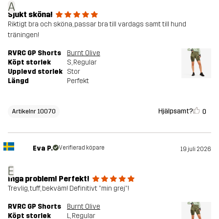
A
Sjukt sköna!
Riktigt bra och sköna, passar bra till vardags samt till hund
träningen!
RVRC GP Shorts
Burnt Olive
Köpt storlek
S
, Regular
Upplevd storlek
Stor
Längd
Perfekt
Hjälpsamt?
0
Artikelnr 10070
Eva P.
Verifierad köpare
19 juli 2026
E
Inga problem! Perfekt!
Trevlig, tuff, bekväm! Definitivt ”min grej”!
RVRC GP Shorts
Burnt Olive
Köpt storlek
L
, Regular