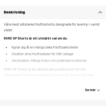
Beskrivning
Våra mest slitstarka friluftsshorts, designade för äventyr i varmt
väder.
RVRC GP Shorts är ett utmärkt val om du:
Ägnar dig åt en mängd olika friluftsaktiviteter
Utsätter dina friluftskläder för hårt slitage
Värdesätter många fickor och praktiska funktioner
RVRC GP Shorts är de ultimata allroundshortsen för den
mångsidiga friluftsentusiasten. Shortsen är gjorda i vår mest
slitstarka polycotton-canvas för att hålla för frekvent användning
i tuff terräng. För extra bekvämlighet och flexibilitet har shortsen
Se mer
partier i 4-vägsstretch upptill och på insidan av låren. Med fem
fickor, inklusive två djupa lårfickor, finns det gott om plats för dina
viktigaste prylar. Dessutom har de extra långa bälteshällor för att