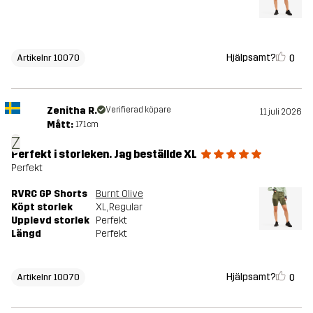
Hjälpsamt?
0
Artikelnr 10070
Zenitha R.
Verifierad köpare
11 juli 2026
Mått:
171cm
Z
Perfekt i storleken. Jag beställde XL
Perfekt
RVRC GP Shorts
Burnt Olive
Köpt storlek
XL
, Regular
Upplevd storlek
Perfekt
Längd
Perfekt
Hjälpsamt?
0
Artikelnr 10070