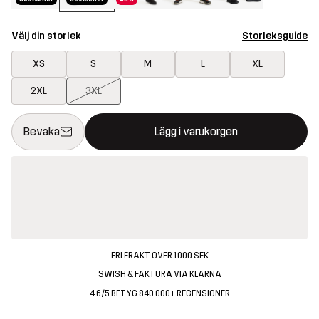
Välj din storlek
Storleksguide
XS
S
M
L
XL
2XL
3XL
Denna knapp kommer att öppna en modal som bekräftar en ny va
{{size}} inte tillgänglig
Bevaka
Lägg i varukorgen
FRI FRAKT ÖVER 1000 SEK
SWISH & FAKTURA VIA KLARNA
4.6/5 BETYG 840 000+ RECENSIONER