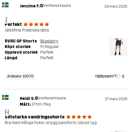
Jenzine F.
Verifierad köpare
29 mars 2026
J
Perfekt
Jättefina. Praktiska lätta
RVRC GP Shorts
Blueberry
Köpt storlek
M
, Regular
Upplevd storlek
Perfekt
Längd
Perfekt
Hjälpsamt?
0
Artikelnr 10070
Heidi S.
Verifierad köpare
27 mars 2026
Mått:
177cm, 76kg
H
Slitstarka vandringsshorts
Bra med många fickor, snygg passform, robust tyg.