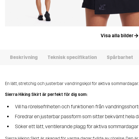
Visa alla bilder
Beskrivning
Teknisk specifikation
Spårbarhet
En lätt, stretchig och justerbar vandringskjol för aktiva sommardagar.
Sierra Hiking Skirt är perfekt för dig som:
Vill ha rörelsefriheten och funktionen från vandringsshorts,
Föredrar en justerbar passform som sitter bekvämt hela 
Söker ett lätt, ventilerande plagg för aktiva sommardagar
Sierra Hiking Skirt är skapad för varma dagar fyllda av rörelse. Den är 