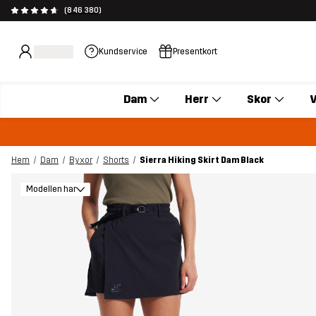
(846 380)
Kundservice
Presentkort
Dam
Herr
Skor
V
Hem
Dam
Byxor
Shorts
Sierra Hiking Skirt Dam Black
Modellen har