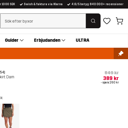
er 1000 SEK
Swish & faktura via Klarna
4.6/5 betyg 840 000+ recensioner
Rensa sök
Guider
Erbjudanden
ULTRA
649 kr
(54)
Skirt Dam
389 kr
- spara
260 kr
ck