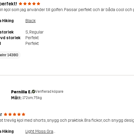
perfekt!
fin kjol som jag använder till golfen. Passar perfekt och är båda cool oc
a Hiking
Black
storlek
S
, Regular
vd storlek
Perfekt
d
Perfekt
kelnr 14380
Pernilla E.
Verifierad köpare
Mått:
172cm, 75kg
r
t trevlig kjol med shorts, snygg och praktisk. Bra fickor, och snygg desi
a Hiking
Light Moss Gray