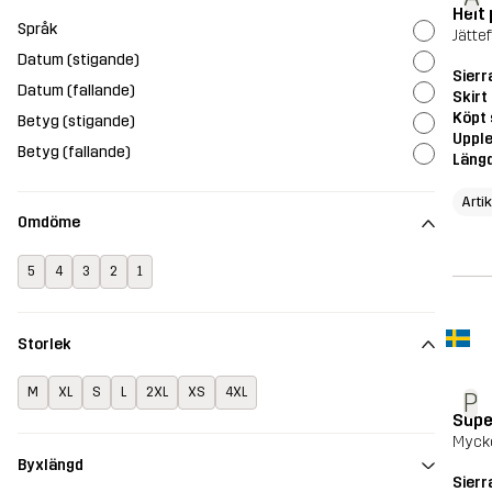
Helt 
Språk
Jätte
Datum (stigande)
Sierr
Datum (fallande)
Skirt
Köpt 
Betyg (stigande)
Upple
Betyg (fallande)
Läng
Arti
Omdöme
5
4
3
2
1
Storlek
M
XL
S
L
2XL
XS
4XL
P
Supe
Mycke
Byxlängd
Sierr