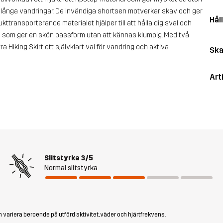
r långa vandringar. De invändiga shortsen motverkar skav och ger
Hål
ukttransporterande materialet hjälper till att hålla dig sval och
te som ger en skön passform utan att kännas klumpig. Med två
ra Hiking Skirt ett självklart val för vandring och aktiva
Ska
Art
Slitstyrka
3/5
Normal slitstyrka
 variera beroende på utförd aktivitet, väder och hjärtfrekvens.