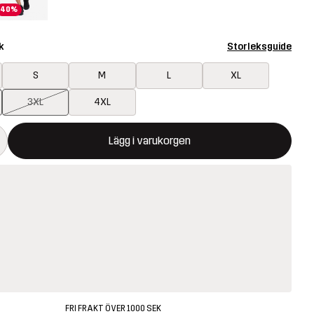
40%
k
Storleksguide
S
M
L
XL
3XL
4XL
ommer att öppna en modal som bekräftar en ny vara i varukorg
illgänglig
Lägg i varukorgen
FRI FRAKT ÖVER 1000 SEK