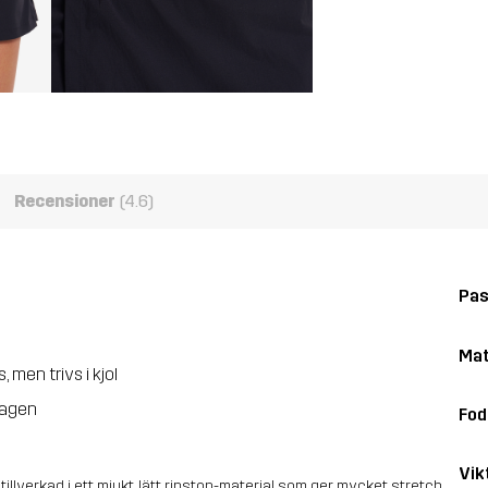
Recensioner
(4.6)
Pa
Mat
 men trivs i kjol
dagen
Fod
Vik
tillverkad i ett mjukt, lätt ripstop-material som ger mycket stretch