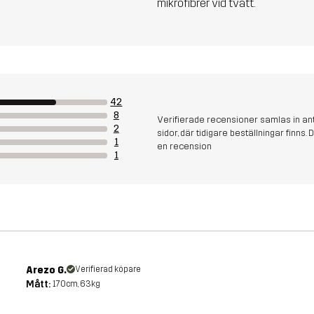
mikrofibrer vid tvätt.
42
8
Verifierade recensioner samlas in an
2
sidor, där tidigare beställningar finn
1
en recension
1
Arezo G.
Verifierad köpare
Mått:
170cm, 63kg