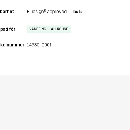
lbarhet
Bluesign® approved
läs här
pad för
VANDRING
ALL-ROUND
ikelnummer
14380_2001