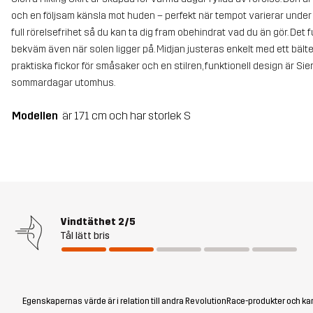
och en följsam känsla mot huden – perfekt när tempot varierar unde
full rörelsefrihet så du kan ta dig fram obehindrat vad du än gör. Det f
bekväm även när solen ligger på. Midjan justeras enkelt med ett bäl
praktiska fickor för småsaker och en stilren, funktionell design är Sier
sommardagar utomhus.
Modellen
är 171 cm och har storlek S
Vindtäthet
2/5
Tål lätt bris
Egenskapernas värde är i relation till andra RevolutionRace-produkter och kan