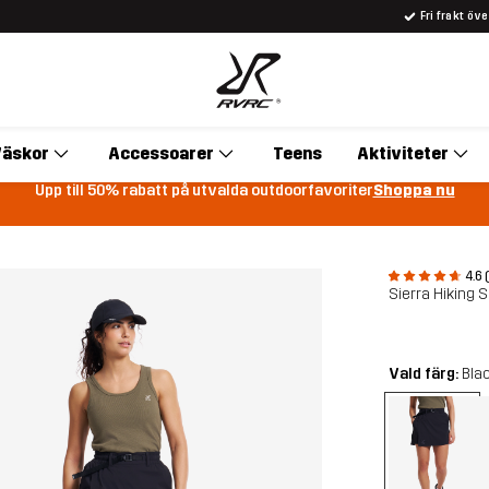
Fri frakt öv
äskor
Accessoarer
Teens
Aktiviteter
Upp till 50% rabatt på utvalda outdoorfavoriter
Shoppa nu
4.6 
Sierra Hiking 
Vald färg:
Bla