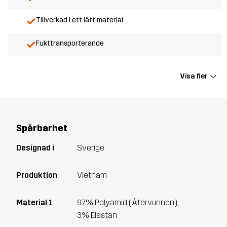
Tillverkad i ett lätt material
Fukttransporterande
Visa fler
Spårbarhet
Designad i
Sverige
Produktion
Vietnam
Material 1
97% Polyamid (Återvunnen),
3% Elastan