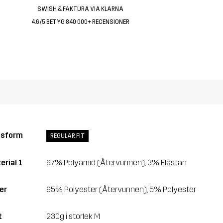
SWISH & FAKTURA VIA KLARNA
4.6/5 BETYG 840 000+ RECENSIONER
ssform
REGULAR FIT
erial 1
97% Polyamid (Återvunnen), 3% Elastan
er
95% Polyester (Återvunnen), 5% Polyester
t
230g i storlek M