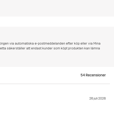
tingen via automatiska e-postmeddelanden efter köp eller via Mina
s. Detta säkerställer att endast kunder som köpt produkten kan lämna
54 Recensioner
26 juli 2026