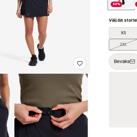
40%
Välj din storle
XS
2XL
Denna knapp k
{{size}} inte t
Bevaka