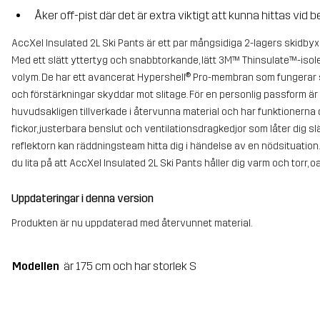
Åker off-pist där det är extra viktigt att kunna hittas vid 
AccXel Insulated 2L Ski Pants är ett par mångsidiga 2-lagers skidb
Med ett slätt yttertyg och snabbtorkande, lätt 3M™ Thinsulate™-isol
volym. De har ett avancerat Hypershell® Pro-membran som fungerar s
och förstärkningar skyddar mot slitage. För en personlig passform är
huvudsakligen tillverkade i återvunna material och har funktionerna du
fickor, justerbara benslut och ventilationsdragkedjor som låter dig
reflektorn kan räddningsteam hitta dig i händelse av en nödsituatio
du lita på att AccXel Insulated 2L Ski Pants håller dig varm och torr, o
Uppdateringar i denna version
Produkten är nu uppdaterad med återvunnet material.
Modellen
är 175 cm och har storlek S