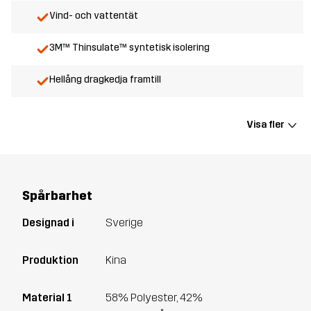
Vind- och vattentät
3M™ Thinsulate™ syntetisk isolering
Hellång dragkedja framtill
Visa fler
Spårbarhet
Designad i
Sverige
Produktion
Kina
Material 1
58% Polyester, 42%