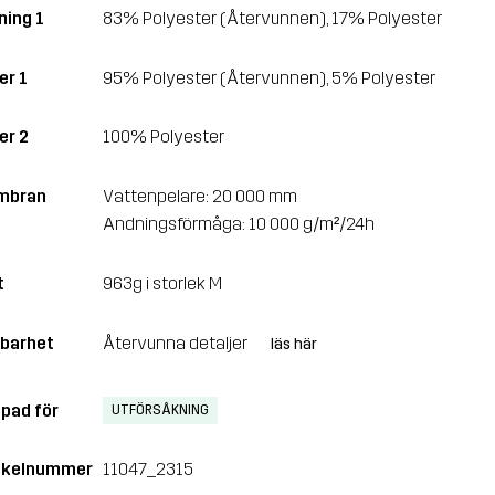
ning 1
83% Polyester (Återvunnen), 17% Polyester
er 1
95% Polyester (Återvunnen), 5% Polyester
er 2
100% Polyester
mbran
Vattenpelare: 20 000 mm
Andningsförmåga: 10 000 g/m²/24h
t
963g i storlek M
lbarhet
Återvunna detaljer
läs här
pad för
UTFÖRSÅKNING
ikelnummer
11047_2315