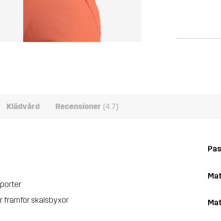
Klädvård
Recensioner
(4.7)
Pa
Mat
sporter
r framför skalsbyxor
Mat