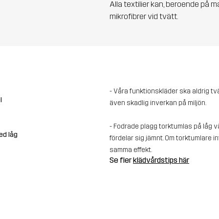
Alla textilier kan, beroende på m
mikrofibrer vid tvätt.
- Våra funktionskläder ska aldrig t
l
även skadlig inverkan på miljön.
- Fodrade plagg torktumlas på låg vä
ed låg
fördelar sig jämnt. Om torktumlare in
samma effekt.
Se fler
klädvårdstips här