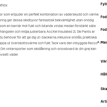
Fyll
behov.
yxor som erbjuder en perfekt kombination av väderskydd och värme.
Fod
ering ger dessa skidbyxor fantastisk bekvämlighet utan onödig
om en barriär mot fukt och bitande vindar, medan förstärkt säte
Fod
 hängslen och midja justerbara. AccXel Insulated 2L Ski Pants är
 behöver för att ge dig ut i backarna, inklusive snölås, praktiska
Me
 släppa ut överskottsvärme och fukt. Tack vare den inbyggda Recco®-
n. Om vintersporter som skidåkning och snowboard är din grej kan
avsett väder.
Vik
Hål
Ska
Art