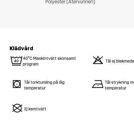
Polyester (Återvunnen)
Klädvård
9
o
40°C Maskintvätt skonsamt
Tål ej blekmede
program
s
n
Tål torktumling på låg
Tål strykning m
temperatur
temperatur
U
Ej kemtvätt