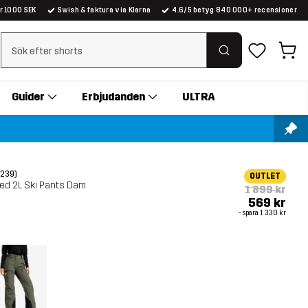
er 1000 SEK
Swish & faktura via Klarna
4.6/5 betyg 840 000+ recensioner
Rensa sök
Guider
Erbjudanden
ULTRA
(239)
OUTLET
ed 2L Ski Pants Dam
1 899 kr
569 kr
- spara
1 330 kr