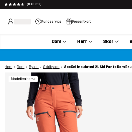
(846 019)
Kundservice
Presentkort
Dam
Herr
Skor
V
Hem
Dam
Byxor
Skidbyxor
AccXel Insulated 2L Ski Pants Dam Br
Modellen har