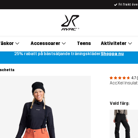
Fri frakt öv
äskor
Accessoarer
Teens
Aktiviteter
25% rabatt på bästsäljande träningskläder
Shoppa nu
uschetta
4.7 
AccXel Insulat
Vald färg: