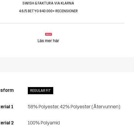
SWISH & FAKTURA VIA KLARNA
4.6/5 BETYG 840 000+ RECENSIONER
Läs mer här
ssform
REGULAR FIT
erial 1
58% Polyester, 42% Polyester (Återvunnen)
erial 2
100% Polyamid