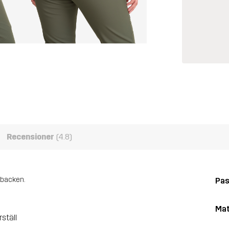
Recensioner
(4.8)
 backen.
Pa
Mat
ställ