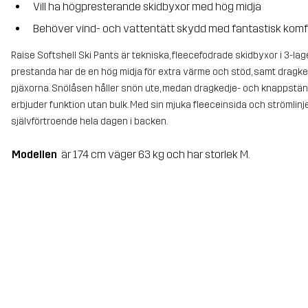
Vill ha högpresterande skidbyxor med hög midja
Behöver vind- och vattentätt skydd med fantastisk komf
Raise Softshell Ski Pants är tekniska, fleecefodrade skidbyxor i 3-l
prestanda har de en hög midja för extra värme och stöd, samt dragked
pjäxorna. Snölåsen håller snön ute, medan dragkedje- och knappstän
erbjuder funktion utan bulk. Med sin mjuka fleeceinsida och strömli
självförtroende hela dagen i backen.
Modellen
är 174 cm väger 63 kg och har storlek M.