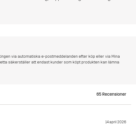
tingen via automatiska e-postmeddelanden efter köp eller via Mina
s. Detta säkerställer att endast kunder som köpt produkten kan lämna
65 Recensioner
14 april 2026