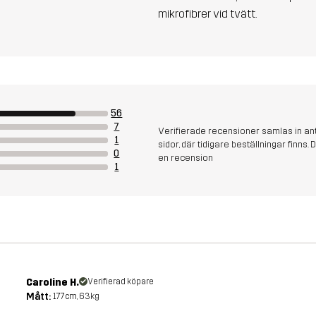
mikrofibrer vid tvätt.
56
7
Verifierade recensioner samlas in an
1
sidor, där tidigare beställningar finn
0
en recension
1
Caroline H.
Verifierad köpare
Mått:
177cm, 63kg