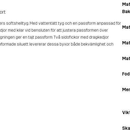
Mat
Bak
ort
agers softshelltyg. Med vattentätt tyg och en passform anpassad för
Mat
jor med kilar vid bensluten för att justera passformen över
gningen ger en tajt passform. Två sidofickor med dragkedjor
Mat
njeformade siluett levererar dessa byxor både bekvämlighet och
Mat
Fod
Me
Vik
Ska