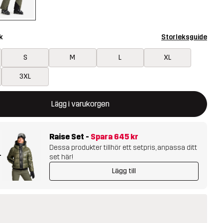
k
Storleksguide
S
M
L
XL
3XL
ommer att öppna en modal som bekräftar en ny vara i varukorg
illgänglig
Lägg i varukorgen
Raise Set
-
Spara
645 kr
Dessa produkter tillhör ett setpris, anpassa ditt
+
set här!
Lägg till