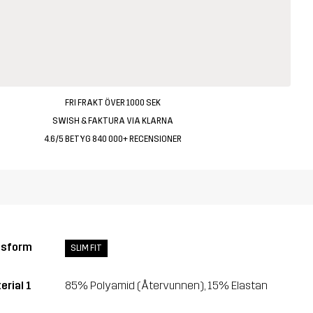
FRI FRAKT ÖVER 1000 SEK
SWISH & FAKTURA VIA KLARNA
4.6/5 BETYG 840 000+ RECENSIONER
ssform
SLIM FIT
erial 1
85% Polyamid (Återvunnen), 15% Elastan