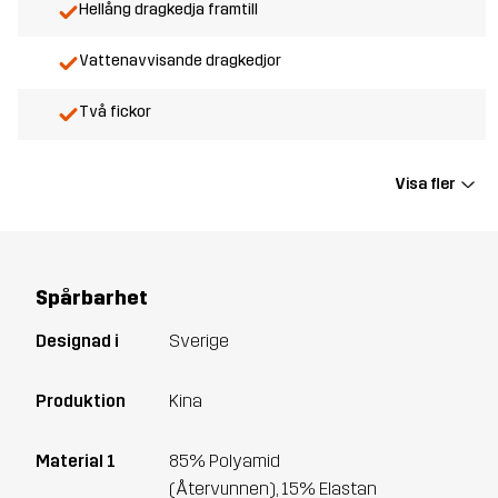
Hellång dragkedja framtill
Vattenavvisande dragkedjor
Två fickor
Visa fler
Spårbarhet
Designad i
Sverige
Produktion
Kina
Material 1
85% Polyamid
(Återvunnen), 15% Elastan