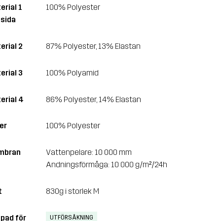
erial 1
100% Polyester
sida
erial 2
87% Polyester, 13% Elastan
erial 3
100% Polyamid
erial 4
86% Polyester, 14% Elastan
er
100% Polyester
mbran
Vattenpelare: 10 000 mm
Andningsförmåga: 10 000 g/m²/24h
t
830g i storlek M
pad för
UTFÖRSÅKNING