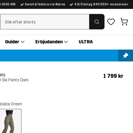
er 1000 SEK
Swish & faktura via Klarna
4.6/5 betyg 840 000+ recensioner
Rensa sök
Guider
Erbjudanden
ULTRA
1 799 kr
(65)
l Ski Pants Dam
baba Green