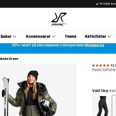
Fri frakt öv
äskor
Accessoarer
Teens
Aktiviteter
25% rabatt på bästsäljande träningskläder
Shoppa nu
ambaba Green
4.8 
Raise Softshel
Vald färg:
Kam