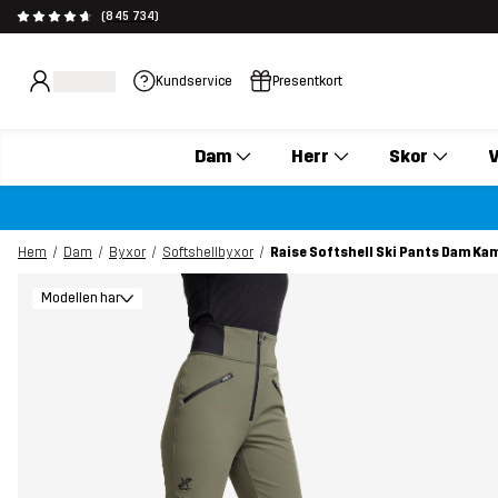
(845 734)
Kundservice
Presentkort
Dam
Herr
Skor
V
Hem
Dam
Byxor
Softshellbyxor
Raise Softshell Ski Pants Dam K
Modellen har