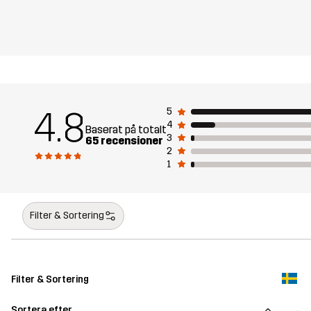
4.8
5
4
Baserat på totalt
3
65 recensioner
2
1
Filter & Sortering
Filter & Sortering
Sortera efter