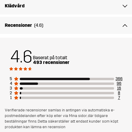
Klädvård
Skapad för
ALL-ROUND
VANDRING
Recensioner
(4.6)
Artikelnummer
10721_2001
4.6
Baserat på totalt
493 recensioner
5
366
4
96
3
16
2
8
1
7
Verifierade recensioner samlas in antingen via automatiska e-
postmeddelanden efter köp eller via Mina sidor, där tidigare
beställningar finns. Detta säkerställer att endast kunder som köpt
produkten kan lämna en recension