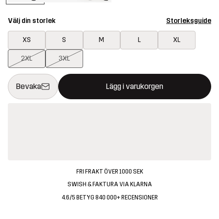
Välj din storlek
Storleksguide
XS
S
M
L
XL
2XL
3XL
Denna knapp kommer att öppna en modal som bekräftar en ny va
{{size}} inte tillgänglig
Bevaka
Lägg i varukorgen
FRI FRAKT ÖVER 1000 SEK
SWISH & FAKTURA VIA KLARNA
4.6/5 BETYG 840 000+ RECENSIONER