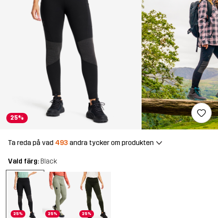
25%
Ta reda på vad
493
andra tycker om produkten
Vald färg:
Black
25%
25%
25%