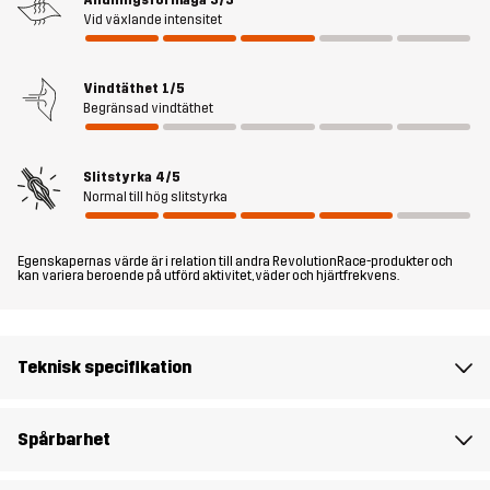
tightsen förstärkta över knäna. De har även två lårfickor och en
Vid växlande intensitet
midjeficka för förvaring av din mobiltelefon och andra värdesaker
när du är ute på språng. Bär Summit Core Leggings under
Vindtäthet
1/5
högintensiva aktiviteter eller lugna promenader i skogen - dessa
Begränsad vindtäthet
mångsidiga och flexibla tights fungerar lika bra för båda.
Modellen
är 172 cm väger 64 kg och har storlek M.
Slitstyrka
4/5
Normal till hög slitstyrka
Passform
SLIM FIT
Egenskapernas värde är i relation till andra RevolutionRace-produkter och
kan variera beroende på utförd aktivitet, väder och hjärtfrekvens.
Material 1
88% Polyamid (Återvunnen), 12% Elastan
Material 2
92% Polyester, 8% Elastan
Teknisk specifikation
Vikt
365g i storlek M
Spårbarhet
Hållbarhet
Återvunna detaljer
läs här