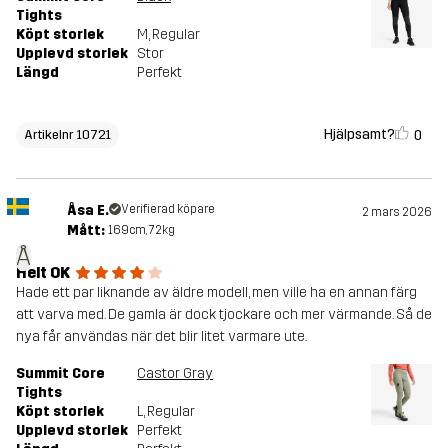
Tights
Köpt storlek
M
, Regular
Upplevd storlek
Stor
Längd
Perfekt
Hjälpsamt?
0
Artikelnr 10721
Åsa E.
Verifierad köpare
2 mars 2026
Mått:
169cm, 72kg
Å
Helt OK
Hade ett par liknande av äldre modell, men ville ha en annan färg
att varva med. De gamla är dock tjockare och mer värmande. Så de
nya får användas när det blir litet varmare ute.
Summit Core
Castor Gray
Tights
Köpt storlek
L
, Regular
Upplevd storlek
Perfekt