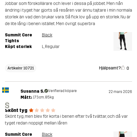
Jobbar som förskollärare och lever i dessa på jobbet. Men nån
ändring i tyget har gjorts så resåren var ännu tajtare i min normala
storlek än vad den brukar vara. Så fick lov gå upp en storlek. Nu är
de lite lång i benen istället. Men övrigt superbra
Summit Core
Black
Tights
Köpt storlek
L
, Regular
Hjälpsamt?
0
Artikelnr 10721
Susanna S.
Verifierad köpare
22 mars 2026
Mått:
173cm, 85kg
S
Skönt tyg
Skönt tyg, men blev för korta i benen efter två tvättar, och då var
tyget redan noppigt mellan låren
Summit Core
Black