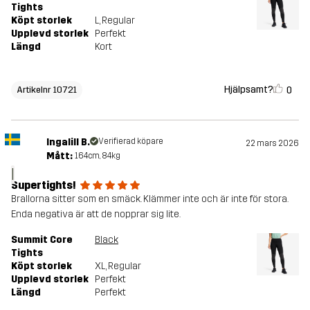
Tights
Köpt storlek
L
, Regular
Upplevd storlek
Perfekt
Längd
Kort
Hjälpsamt?
0
Artikelnr 10721
Ingalill B.
Verifierad köpare
22 mars 2026
Mått:
164cm, 84kg
I
Supertights!
Brallorna sitter som en smäck. Klämmer inte och är inte för stora.
Enda negativa är att de nopprar sig lite.
Summit Core
Black
Tights
Köpt storlek
XL
, Regular
Upplevd storlek
Perfekt
Längd
Perfekt