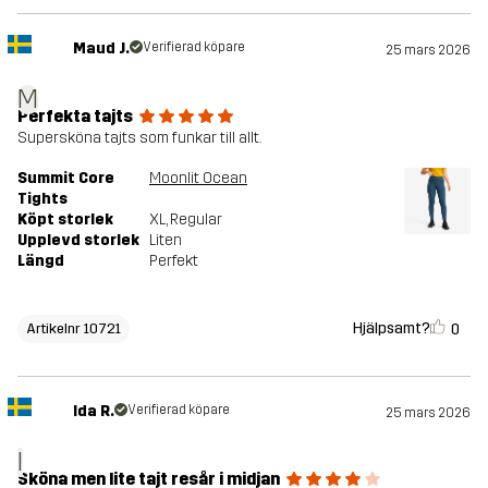
Maud J.
Verifierad köpare
25 mars 2026
M
Perfekta tajts
Supersköna tajts som funkar till allt.
Summit Core
Moonlit Ocean
Tights
Köpt storlek
XL
, Regular
Upplevd storlek
Liten
Längd
Perfekt
Hjälpsamt?
0
Artikelnr 10721
Ida R.
Verifierad köpare
25 mars 2026
I
Sköna men lite tajt resår i midjan