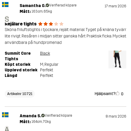
Samantha O.
Verifierad köpare
17 mars 2026
Mått:
163cm, 65kg
S
Rejälare tights
Sköna friluftstights i tjockare, rejält material. Tyget på knäna tyvärr
lite rivigt. Resåren i midjan sitter ganska hårt Praktisk ficka. Mycket
användbara på hundpromenad
Summit Core
Black
Tights
Köpt storlek
M
, Regular
Upplevd storlek
Perfekt
Längd
Perfekt
Hjälpsamt?
0
Artikelnr 10721
Amanda S.
Verifierad köpare
8 mars 2026
Mått:
164cm, 70kg
A