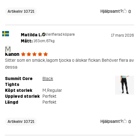
Hjälpsamt?
0
Artikelnr 10721
Matilda L.
Verifierad köpare
17 mars 2026
Mått:
163cm, 67kg
M
Kanon
Sitter som en smäck, lagom tjocka o älskar fickan. Behöver flera av
dessa
Summit Core
Black
Tights
Köpt storlek
M
, Regular
Upplevd storlek
Perfekt
Längd
Perfekt
Hjälpsamt?
0
Artikelnr 10721