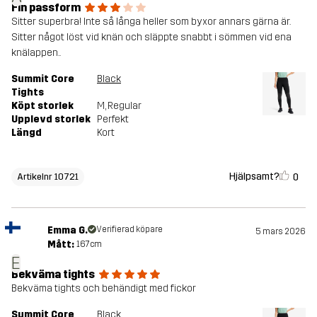
Fin passform
Sitter superbra! Inte så långa heller som byxor annars gärna är.
Sitter något löst vid knän och släppte snabbt i sömmen vid ena
knälappen..
Summit Core
Black
Tights
Köpt storlek
M
, Regular
Upplevd storlek
Perfekt
Längd
Kort
Hjälpsamt?
0
Artikelnr 10721
Emma G.
Verifierad köpare
5 mars 2026
Mått:
167cm
E
Bekväma tights
Bekväma tights och behändigt med fickor
Summit Core
Black