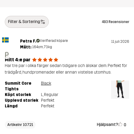
Filter & Sortering
493 Recensioner
Petra F.
Verifierad köpare
11 juli 2026
Mått:
164cm, 73kg
P
Mitt 4:e par
Har tre par i olika färger sedan tidigare och älskar dem. Perfekt för
trädgård, hundpromenader eller annan vistelse utomhus.
Summit Core
Black
Tights
Köpt storlek
L
, Regular
Upplevd storlek
Perfekt
Längd
Perfekt
Hjälpsamt?
0
Artikelnr 10721