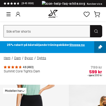
(845 858)
Kundservice
Rensa sök
25% rabatt på bästsäljande träningskläder
Shoppa nu
Hem
Dam
Byxor
Tights
799 kr
4.6 (493)
Summit Core Tights Dam
599 kr
- spara
200 kr
Modellen har