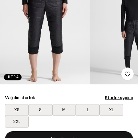
ULTRA
Välj din storlek
Storleksguide
XS
S
M
L
XL
2XL
Denna knapp kommer att öppna en modal som bekräftar en ny va
{{size}} inte tillgänglig