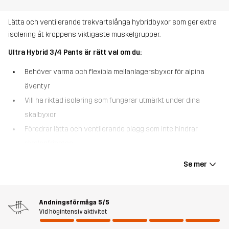
Lätta och ventilerande trekvartslånga hybridbyxor som ger extra
isolering åt kroppens viktigaste muskelgrupper.
Ultra Hybrid 3/4 Pants är rätt val om du:
Behöver varma och flexibla mellanlagersbyxor för alpina
äventyr
Vill ha riktad isolering som fungerar utmärkt under dina
skalbyxor
Föredrar lätta och ventilerande plagg som inte hindrar
rörelsefriheten
Ultra Hybrid 3/4 Pants är lätta, isolerande mellanlagersbyxor
Se mer
designade för att ge extra värme när temperaturen sjunker. Den
trekvartslånga modellen slutar strax under knäna och värmer där
det behövs som mest - utan att ta onödig plats i kängor eller
Andningsförmåga
5/5
pjäxor. Eftersom lår och sätesmuskler förlorar värme snabbast ser
Vid högintensiv aktivitet
den riktade isoleringen till att dessa områden hålls varma även i