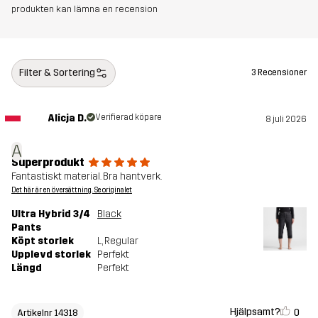
produkten kan lämna en recension
Filter & Sortering
3 Recensioner
Alicja D.
Verifierad köpare
8 juli 2026
A
Superprodukt
Fantastiskt material. Bra hantverk.
Det här är en översättning. Se originalet
Ultra Hybrid 3/4
Black
Pants
Köpt storlek
L
, Regular
Upplevd storlek
Perfekt
Längd
Perfekt
Hjälpsamt?
0
Artikelnr 14318