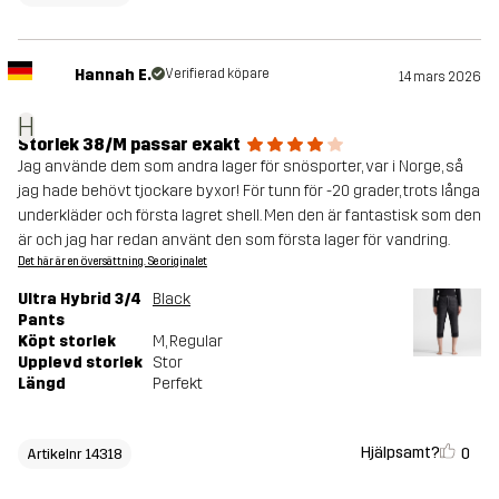
Hannah E.
Verifierad köpare
14 mars 2026
H
Storlek 38/M passar exakt
Jag använde dem som andra lager för snösporter, var i Norge, så
jag hade behövt tjockare byxor! För tunn för -20 grader, trots långa
underkläder och första lagret shell. Men den är fantastisk som den
är och jag har redan använt den som första lager för vandring.
Det här är en översättning. Se originalet
Ultra Hybrid 3/4
Black
Pants
Köpt storlek
M
, Regular
Upplevd storlek
Stor
Längd
Perfekt
Hjälpsamt?
0
Artikelnr 14318