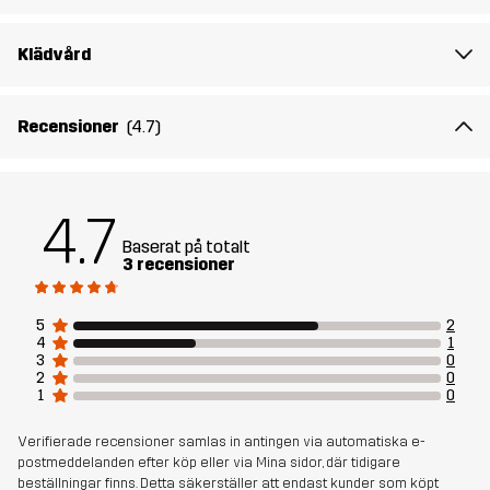
Foder
100% Polyamid (Återvunnen)
Klädvård
Fyllning 1
60% Polyester (Återvunnen), 40%
Recensioner
(4.7)
Polyester
Vikt
192g i storlek M
4.7
Baserat på totalt
Skapad för
KLÄTTRING & BERGSBESTIGNING
ALL-ROUND
3 recensioner
Artikelnummer
14318_2001
5
2
4
1
3
0
2
0
1
0
Verifierade recensioner samlas in antingen via automatiska e-
postmeddelanden efter köp eller via Mina sidor, där tidigare
beställningar finns. Detta säkerställer att endast kunder som köpt