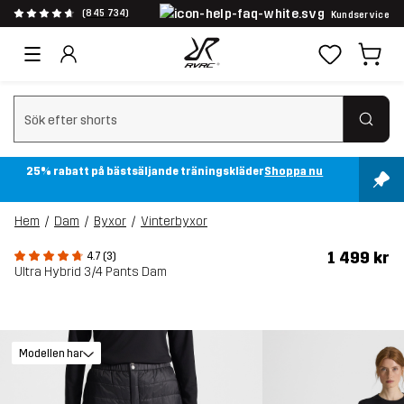
(845 734)
Kundservice
Rensa sök
25% rabatt på bästsäljande träningskläder
Shoppa nu
Hem
Dam
Byxor
Vinterbyxor
1 499 kr
4.7 (3)
Ultra Hybrid 3/4 Pants Dam
Modellen har