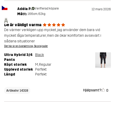
Adéla P.
Verifierad köpare
12 mars 2026
Mått:
166cm, 62kg
A
De är väldigt varma
De värmer verkligen upp mycket, jag använder dem bara vid
mycket låga temperaturer, men de ökar komforten avsevärt i
sådana situationer
Det här är en översättning. Se originalet
Ultra Hybrid 3/4
Black
Pants
Köpt storlek
M
, Regular
Upplevd storlek
Perfekt
Längd
Perfekt
Hjälpsamt?
0
Artikelnr 14318