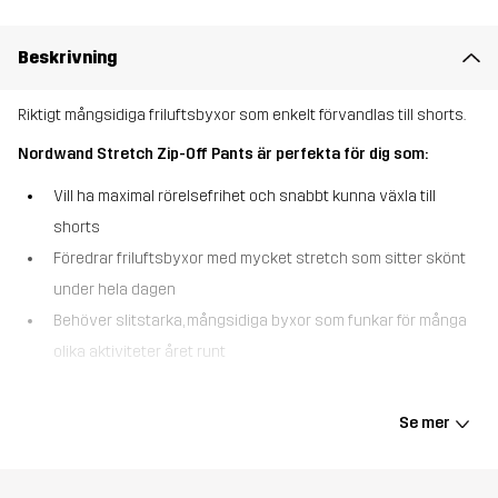
Beskrivning
Riktigt mångsidiga friluftsbyxor som enkelt förvandlas till shorts.
Nordwand Stretch Zip-Off Pants är perfekta för dig som:
Vill ha maximal rörelsefrihet och snabbt kunna växla till
shorts
Föredrar friluftsbyxor med mycket stretch som sitter skönt
under hela dagen
Behöver slitstarka, mångsidiga byxor som funkar för många
olika aktiviteter året runt
Nordwand Stretch Zip-Off Pants är skapade för dagar när du vill
kunna anpassa dig efter vädret. Friluftsbyxorna är tillverkade i ett
Se mer
stretchigt material som rör sig med dig och ger en följsam
passform från morgon till kväll. Med avtagbara ben kan du enkelt