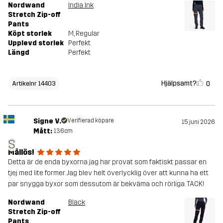
Nordwand
India Ink
Stretch Zip-off
Pants
Köpt storlek
M
, Regular
Upplevd storlek
Perfekt
Längd
Perfekt
Hjälpsamt?
0
Artikelnr 14403
Signe V.
Verifierad köpare
15 juni 2026
Mått:
136cm
S
Mållös!
Detta är de enda byxorna jag har provat som faktiskt passar en
tjej med lite former. Jag blev helt överlycklig över att kunna ha ett
par snygga byxor som dessutom är bekväma och rörliga. TACK!
Nordwand
Black
Stretch Zip-off
Pants