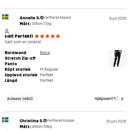
Annelie S.
Verifierad köpare
9 juli 2026
Mått:
158cm, 73kg
A
Helt Perfekt!
Satt som en smäck!
Nordwand
Black
Stretch Zip-off
Pants
Köpt storlek
M
, Regular
Upplevd storlek
Perfekt
Längd
Perfekt
Hjälpsamt?
0
Artikelnr 14403
Christina S.
Verifierad köpare
25 juni 2026
Mått:
168cm, 58kg