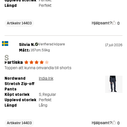
Upplevd storlek
Perfekt
Längd
Perfekt
Hjälpsamt?
0
Artikelnr 14403
Silvia N.
Verifierad köpare
17 juli 2026
Mått:
167cm, 59kg
S
Partiska
Toppen att kunna omvandla till shorts
Nordwand
India Ink
Stretch Zip-off
Pants
Köpt storlek
S
, Regular
Upplevd storlek
Perfekt
Längd
Lång
Hjälpsamt?
0
Artikelnr 14403