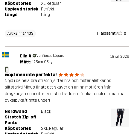
Köpt storlek
XL
, Regular
Upplevd storlek
Perfekt
Längd
Lång
Hjälpsamt?
0
Artikelnr 14403
Elin A.
Verifierad köpare
18 juli 2026
Mått:
175cm, 95kg
E
Nöjd men inte perfekta!
Nöjd i de hela, bra stretch, sitter bra och materialet känns
slitstarkt! Minus är att det skaver en aning mot låren från
dragkedjan som sitter vid shorts-delen… funkar dock om man har
cykelbyxa/tights under!
Nordwand
Black
Stretch Zip-off
Pants
Köpt storlek
2XL
, Regular