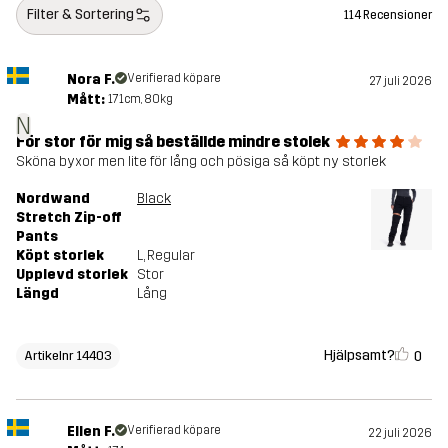
Filter & Sortering
114 Recensioner
Nora F.
Verifierad köpare
27 juli 2026
Mått:
171cm, 80kg
N
För stor för mig så beställde mindre stolek
Sköna byxor men lite för lång och pösiga så köpt ny storlek
Nordwand
Black
Stretch Zip-off
Pants
Köpt storlek
L
, Regular
Upplevd storlek
Stor
Längd
Lång
Hjälpsamt?
0
Artikelnr 14403
Ellen F.
Verifierad köpare
22 juli 2026