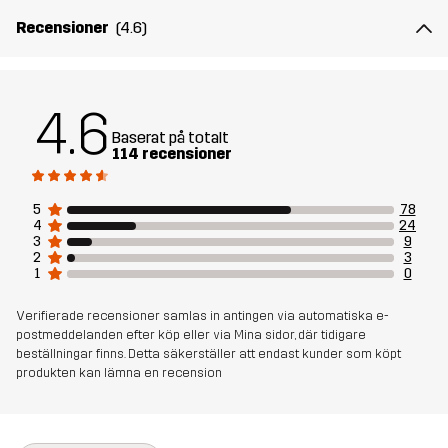
Recensioner
(4.6)
Material 2
94% Polyamid, 6% Elastan
Foder
80% Polyester (Återvunnen), 20% Bomull
4.6
Baserat på totalt
Hållbarhet
Bluesign® approved
läs här
114 recensioner
Skapad för
ALL-ROUND
VANDRING
5
78
4
24
3
9
Artikelnummer
14403_2189
2
3
1
0
Verifierade recensioner samlas in antingen via automatiska e-
postmeddelanden efter köp eller via Mina sidor, där tidigare
beställningar finns. Detta säkerställer att endast kunder som köpt
produkten kan lämna en recension