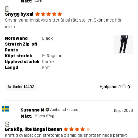
Mått:
174cm
E
Snygg byxa!
Snygg vandringsbyxa, sitter åt på rätt ställen. Skönt med hög
midja
Nordwand
Black
Stretch Zip-off
Pants
Köpt storlek
M
, Regular
Upplevd storlek
Perfekt
Längd
Kort
Hjälpsamt?
0
Artikelnr 14403
Susanne M.
Verifierad köpare
19 juli 2026
Mått:
163cm, 67kg
S
Bra köp, lite långa i benen
Kraftig kvalitet och stretchiga o smidiga, shortsen hade perfekt