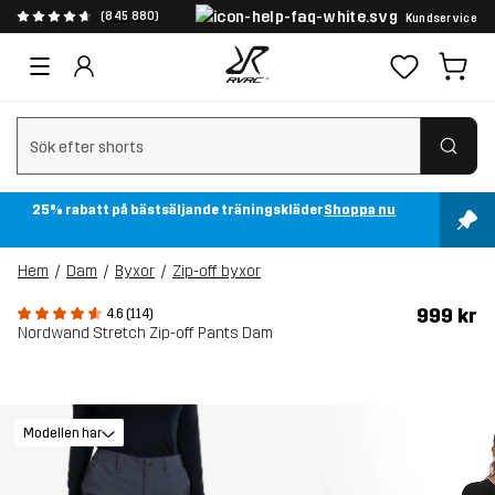
(845 880)
Kundservice
Rensa sök
25% rabatt på bästsäljande träningskläder
Shoppa nu
Hem
Dam
Byxor
Zip-off byxor
999 kr
4.6 (114)
Nordwand Stretch Zip-off Pants Dam
Modellen har