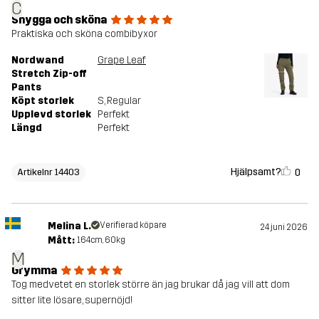
C
Snygga och sköna
Praktiska och sköna combibyxor
Nordwand
Grape Leaf
Stretch Zip-off
Pants
Köpt storlek
S
, Regular
Upplevd storlek
Perfekt
Längd
Perfekt
Hjälpsamt?
0
Artikelnr 14403
Melina L.
Verifierad köpare
24 juni 2026
Mått:
164cm, 60kg
M
Grymma
Tog medvetet en storlek större än jag brukar då jag vill att dom
sitter lite lösare, supernöjd!