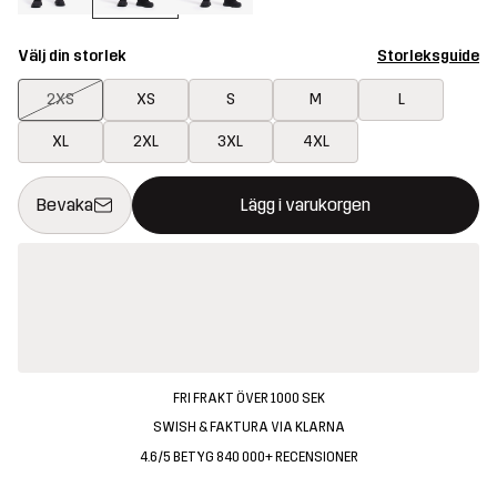
Välj din storlek
Storleksguide
2XS
XS
S
M
L
XL
2XL
3XL
4XL
Denna knapp kommer att öppna en modal som bekräftar en ny va
{{size}} inte tillgänglig
Bevaka
Lägg i varukorgen
FRI FRAKT ÖVER 1000 SEK
SWISH & FAKTURA VIA KLARNA
4.6/5 BETYG 840 000+ RECENSIONER