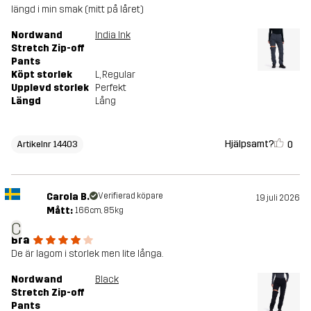
längd i min smak (mitt på låret)
Nordwand
India Ink
Stretch Zip-off
Pants
Köpt storlek
L
, Regular
Upplevd storlek
Perfekt
Längd
Lång
Hjälpsamt?
0
Artikelnr 14403
Carola B.
Verifierad köpare
19 juli 2026
Mått:
166cm, 85kg
C
Bra
De är lagom i storlek men lite långa.
Nordwand
Black
Stretch Zip-off
Pants