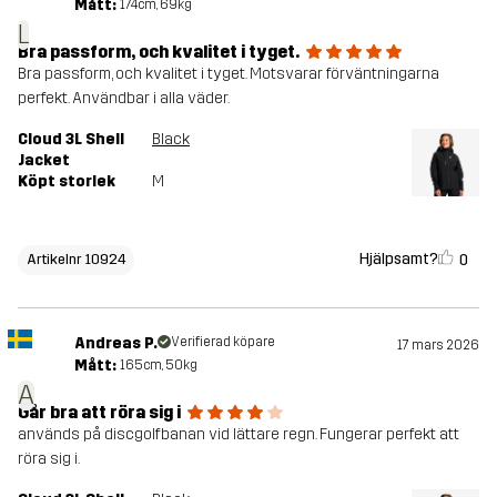
Mått:
174cm, 69kg
L
Bra passform, och kvalitet i tyget.
Bra passform, och kvalitet i tyget. Motsvarar förväntningarna
perfekt. Användbar i alla väder.
Cloud 3L Shell
Black
Jacket
Köpt storlek
M
Hjälpsamt?
0
Artikelnr 10924
Andreas P.
Verifierad köpare
17 mars 2026
Mått:
165cm, 50kg
A
Går bra att röra sig i
används på discgolfbanan vid lättare regn. Fungerar perfekt att
röra sig i.