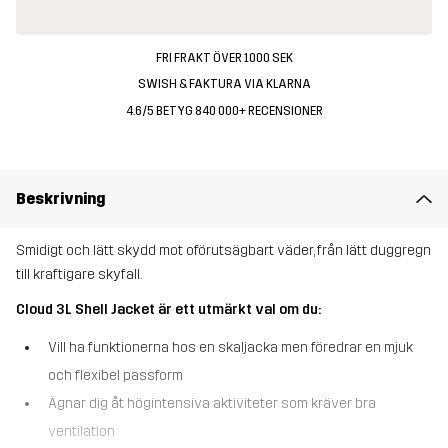
FRI FRAKT ÖVER 1000 SEK
SWISH & FAKTURA VIA KLARNA
4.6/5 BETYG 840 000+ RECENSIONER
Beskrivning
Smidigt och lätt skydd mot oförutsägbart väder, från lätt duggregn
till kraftigare skyfall.
Cloud 3L Shell Jacket är ett utmärkt val om du:
Vill ha funktionerna hos en skaljacka men föredrar en mjuk
och flexibel passform
Ägnar dig åt högintensiva aktiviteter som kräver bra
ventilation