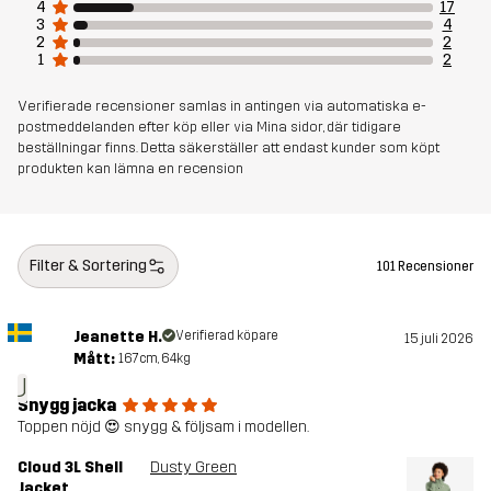
4
17
3
4
Artikelnummer
10924_2458
2
2
1
2
Verifierade recensioner samlas in antingen via automatiska e-
postmeddelanden efter köp eller via Mina sidor, där tidigare
beställningar finns. Detta säkerställer att endast kunder som köpt
produkten kan lämna en recension
Filter & Sortering
101 Recensioner
Jeanette H.
Verifierad köpare
15 juli 2026
Mått:
167cm, 64kg
J
Snygg jacka
Toppen nöjd 😍 snygg & följsam i modellen.
Cloud 3L Shell
Dusty Green
Jacket