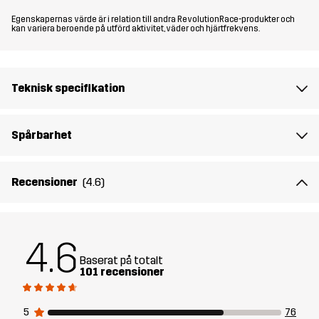
Egenskapernas värde är i relation till andra RevolutionRace-produkter och
kan variera beroende på utförd aktivitet, väder och hjärtfrekvens.
Material 1
100% Polyester
Baksida
Teknisk specifikation
Mesh
100% Polyester
Foder
100% Polyester
Spårbarhet
Membran
Vattenpelare: 20 000 mm
Recensioner
(4.6)
Andningsförmåga: 20 000 g/m²/24h
Vikt
467g i storlek M
4.6
Baserat på totalt
Hållbarhet
Återvunna detaljer
läs här
101 recensioner
Skapad för
VARDAG
ALL-ROUND
5
76