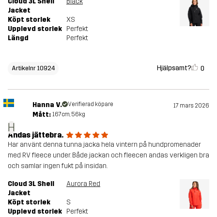
Cloud 3L Shell
Black
Jacket
Köpt storlek
XS
Upplevd storlek
Perfekt
Längd
Perfekt
Hjälpsamt?
0
Artikelnr 10924
Hanna V.
Verifierad köpare
17 mars 2026
Mått:
167cm, 56kg
H
Andas jättebra.
Har använt denna tunna jacka hela vintern på hundpromenader
med RV fleece under. Både jackan och fleecen andas verkligen bra
och samlar ingen fukt på insidan.
Cloud 3L Shell
Aurora Red
Jacket
Köpt storlek
S
Upplevd storlek
Perfekt