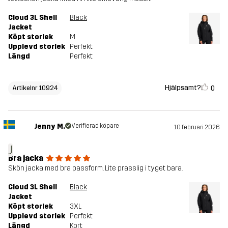
Cloud 3L Shell
Black
Jacket
Köpt storlek
M
Upplevd storlek
Perfekt
Längd
Perfekt
Hjälpsamt?
0
Artikelnr 10924
Jenny M.
Verifierad köpare
10 februari 2026
J
Bra jacka
Skön jacka med bra passform. Lite prasslig i tyget bara.
Cloud 3L Shell
Black
Jacket
Köpt storlek
3XL
Upplevd storlek
Perfekt
Längd
Kort