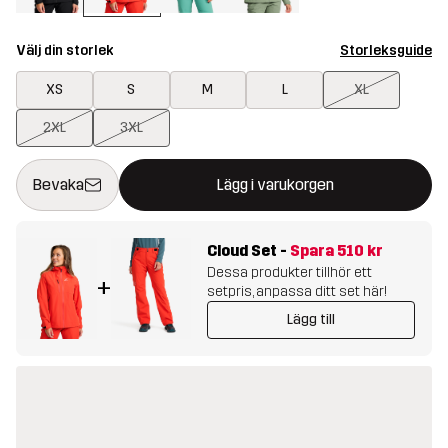
Välj din storlek
Storleksguide
XS
S
M
L
XL
2XL
3XL
Denna knapp kommer att öppna en modal som bekräftar en ny va
{{size}} inte tillgänglig
Bevaka
Lägg i varukorgen
Cloud Set
-
Spara
510 kr
Dessa produkter tillhör ett
+
setpris, anpassa ditt set här!
Lägg till