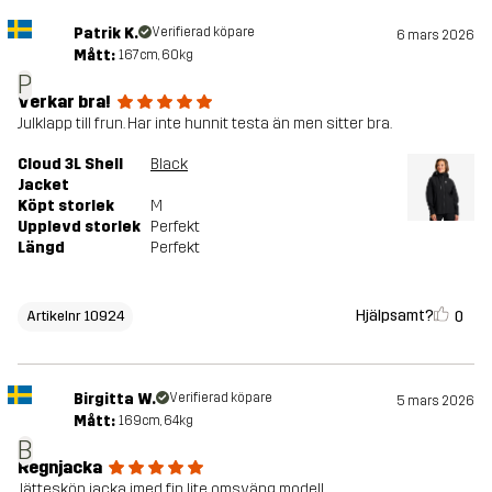
Patrik K.
Verifierad köpare
6 mars 2026
Mått:
167cm, 60kg
P
Verkar bra!
Julklapp till frun. Har inte hunnit testa än men sitter bra.
Cloud 3L Shell
Black
Jacket
Köpt storlek
M
Upplevd storlek
Perfekt
Längd
Perfekt
Hjälpsamt?
0
Artikelnr 10924
Birgitta W.
Verifierad köpare
5 mars 2026
Mått:
169cm, 64kg
B
Regnjacka
Jätteskön jacka imed fin lite omsväng modell.