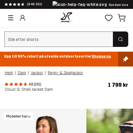
(846 252)
Kundservice
Rensa sök
Upp till 50% rabatt på utvalda outdoorfavoriter
Shoppa nu
Hem
Dam
Jackor
Regn- & Skaljackor
1 799 kr
4.6 (101)
Cloud 3L Shell Jacket Dam
Modellen har