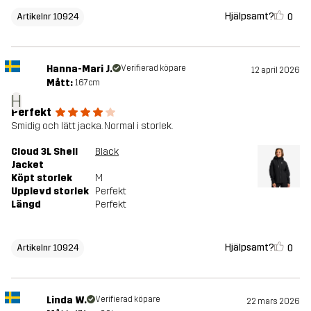
Hjälpsamt?
0
Artikelnr 10924
Hanna-Mari J.
Verifierad köpare
12 april 2026
Mått:
167cm
H
Perfekt
Smidig och lätt jacka. Normal i storlek.
Cloud 3L Shell
Black
Jacket
Köpt storlek
M
Upplevd storlek
Perfekt
Längd
Perfekt
Hjälpsamt?
0
Artikelnr 10924
Linda W.
Verifierad köpare
22 mars 2026