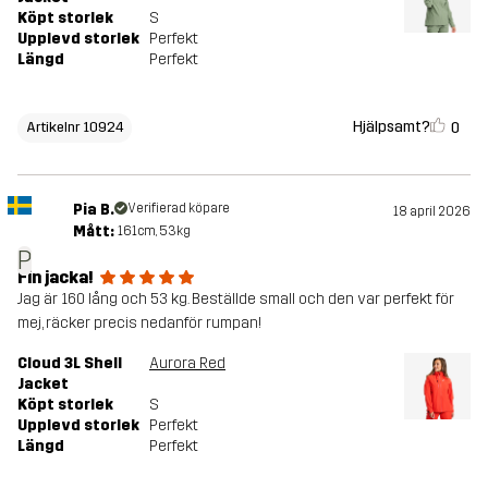
Köpt storlek
S
Upplevd storlek
Perfekt
Längd
Perfekt
Hjälpsamt?
0
Artikelnr 10924
Pia B.
Verifierad köpare
18 april 2026
Mått:
161cm, 53kg
P
Fin jacka!
Jag är 160 lång och 53 kg. Beställde small och den var perfekt för
mej, räcker precis nedanför rumpan!
Cloud 3L Shell
Aurora Red
Jacket
Köpt storlek
S
Upplevd storlek
Perfekt
Längd
Perfekt