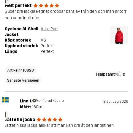
P
Helt perfekt
Super bra jacka! Regnet droppar bara av från den, och man är torr
Artikelnummer
10828_2189
och varm inuti den
Cyclone 3L Shell
Aura Red
Versioner
Senaste versionen
Jacket
Se versionshistoriken
här
Köpt storlek
XS
Upplevd storlek
Perfekt
Längd
Perfekt
Artikelnr 10828
Hjälpsamt?
0
Senaste versionen
Linn J.
Verifierad köpare
8 augusti 2026
Mått:
160cm
L
Jättefin jacka
Jättefin skaljacka, älskar att man kan dra åt den längst ner!