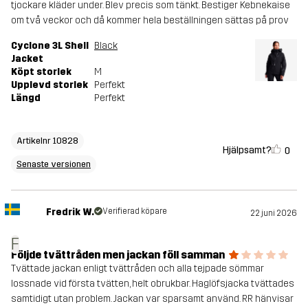
tjockare kläder under. Blev precis som tänkt. Bestiger Kebnekaise
om två veckor och då kommer hela beställningen sättas på prov
Cyclone 3L Shell
Black
Jacket
Köpt storlek
M
Upplevd storlek
Perfekt
Längd
Perfekt
Artikelnr 10828
Hjälpsamt?
0
Senaste versionen
Fredrik W.
Verifierad köpare
22 juni 2026
F
Följde tvättråden men jackan föll samman
Tvättade jackan enligt tvättråden och alla tejpade sömmar
lossnade vid första tvätten, helt obrukbar. Haglöfsjacka tvättades
samtidigt utan problem. Jackan var sparsamt använd. RR hänvisar