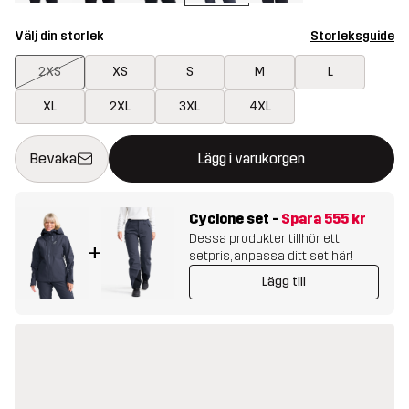
Välj din storlek
Storleksguide
2XS
XS
S
M
L
XL
2XL
3XL
4XL
Denna knapp kommer att öppna en modal som bekräftar en ny va
{{size}} inte tillgänglig
Bevaka
Lägg i varukorgen
Cyclone set
-
Spara
555 kr
Dessa produkter tillhör ett
+
setpris, anpassa ditt set här!
Lägg till