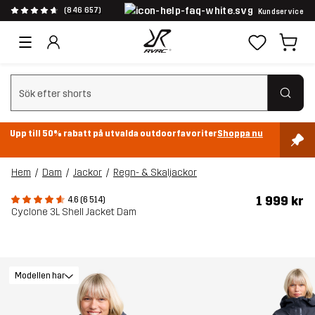
(846 657)
Kundservice
Rensa sök
Upp till 50% rabatt på utvalda outdoorfavoriter
Shoppa nu
Hem
Dam
Jackor
Regn- & Skaljackor
1 999 kr
4.6 (6 514)
Cyclone 3L Shell Jacket Dam
Modellen har