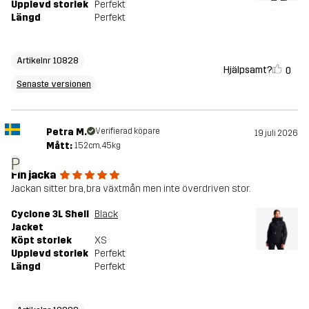
Upplevd storlek
Perfekt
Längd
Perfekt
Artikelnr 10828
Hjälpsamt?
0
Senaste versionen
Petra M.
Verifierad köpare
19 juli 2026
Mått:
152cm, 45kg
P
Fin jacka
Jackan sitter bra, bra växtmån men inte överdriven stor.
Cyclone 3L Shell
Black
Jacket
Köpt storlek
XS
Upplevd storlek
Perfekt
Längd
Perfekt