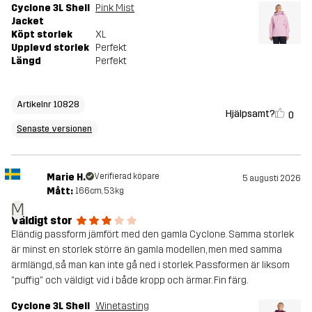
Cyclone 3L Shell
Pink Mist
Jacket
Köpt storlek
XL
Upplevd storlek
Perfekt
Längd
Perfekt
Artikelnr 10828
Hjälpsamt?
0
Senaste versionen
Marie H.
Verifierad köpare
5 augusti 2026
Mått:
166cm, 53kg
M
Väldigt stor
Eländig passform jämfört med den gamla Cyclone. Samma storlek
är minst en storlek större än gamla modellen, men med samma
ärmlängd, så man kan inte gå ned i storlek. Passformen är liksom
"puffig" och väldigt vid i både kropp och ärmar. Fin färg.
Cyclone 3L Shell
Winetasting