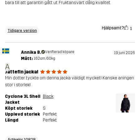
bara till att garantin gått ut. Fruktansvärt dålig kvalitet.
Hjälpsamt?
1
Tidigare version
Annika B.
Verifierad köpare
19 juni 2026
Mått:
162cm, 60kg
A
Jättefin jacka!
Min dotter tyckte om denna jacka väldigt mycket! Kanske aningen
stor i storlek!
Cyclone 3L Shell
Black
Jacket
Köpt storlek
S
Upplevd storlek
Perfekt
Längd
Perfekt
Artikelnr 10828