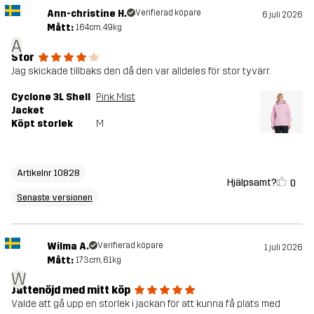
Ann-christine H.
Verifierad köpare
6 juli 2026
Mått:
164cm, 49kg
A
Stor
Jag skickade tillbaks den då den var alldeles för stor tyvärr.
Cyclone 3L Shell
Pink Mist
Jacket
Köpt storlek
M
Artikelnr 10828
Hjälpsamt?
0
Senaste versionen
Wilma A.
Verifierad köpare
1 juli 2026
Mått:
173cm, 61kg
W
Jättenöjd med mitt köp
Valde att gå upp en storlek i jackan för att kunna få plats med