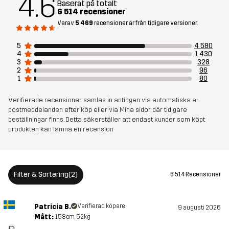
4.6
Baserat på totalt
6 514 recensioner
Material
85% Polyamid (Återvunnen), 15% Elastan
Varav
5 469
recensioner är från tidigare versioner.
5
4 580
Material
100% Polyester
4
1 430
Baksida
3
328
2
96
1
80
Mesh
95% Polyester (Återvunnen), 5%
Polyester
Verifierade recensioner samlas in antingen via automatiska e-
postmeddelanden efter köp eller via Mina sidor, där tidigare
beställningar finns. Detta säkerställer att endast kunder som köpt
Membran
Vattenpelare: 20 000 mm
produkten kan lämna en recension
Andningsförmåga: 20 000 g/m²/24h
Vikt
765g i storlek M
Filter & Sortering
(2)
6 514 Recensioner
Hållbarhet
Återvunna detaljer
läs här
Patricia B.
Verifierad köpare
9 augusti 2026
Mått:
158cm, 52kg
Skapad för
VANDRING
ALL-ROUND
UTFÖRSÅKNING