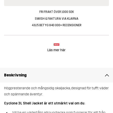
FRI FRAKT ÖVER 1000 SEK
SWISH & FAKTURA VIA KLARNA
4.6/5 BETYG 840 000+ RECENSIONER
Läs mer här
Beskrivning
Högpresterande och mångsidig skaljacka, designad för tufft väder
och spännande äventyr.
Cyclone 3L Shell Jacket är ett utmärkt val om du:
Vill ha en vädertålig allroundjacka som fungerar för allt från