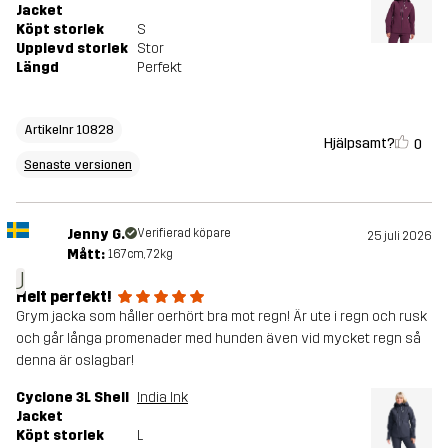
Jacket
Köpt storlek
S
Upplevd storlek
Stor
Längd
Perfekt
Artikelnr 10828
Hjälpsamt?
0
Senaste versionen
Jenny G.
Verifierad köpare
25 juli 2026
Mått:
167cm, 72kg
J
Helt perfekt!
Grym jacka som håller oerhört bra mot regn! Är ute i regn och rusk
och går långa promenader med hunden även vid mycket regn så
denna är oslagbar!
Cyclone 3L Shell
India Ink
Jacket
Köpt storlek
L