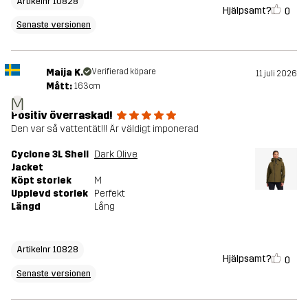
Artikelnr 10828
Hjälpsamt?
0
Senaste versionen
Maija K.
Verifierad köpare
11 juli 2026
Mått:
163cm
M
Positiv överraskad!
Den var så vattentät!!! Är väldigt imponerad
Cyclone 3L Shell
Dark Olive
Jacket
Köpt storlek
M
Upplevd storlek
Perfekt
Längd
Lång
Artikelnr 10828
Hjälpsamt?
0
Senaste versionen