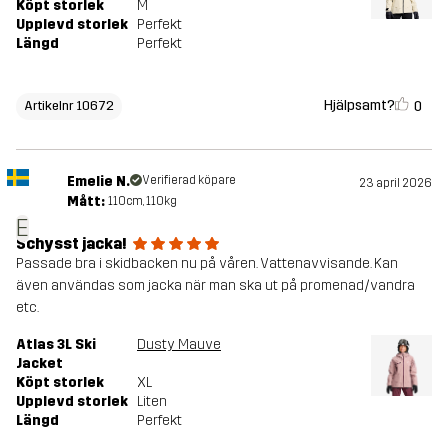
Köpt storlek
M
Upplevd storlek
Perfekt
Längd
Perfekt
Hjälpsamt?
0
Artikelnr 10672
Emelie N.
Verifierad köpare
23 april 2026
Mått:
110cm, 110kg
E
Schysst jacka!
Passade bra i skidbacken nu på våren. Vattenavvisande. Kan
även användas som jacka när man ska ut på promenad/vandra
etc.
Atlas 3L Ski
Dusty Mauve
Jacket
Köpt storlek
XL
Upplevd storlek
Liten
Längd
Perfekt