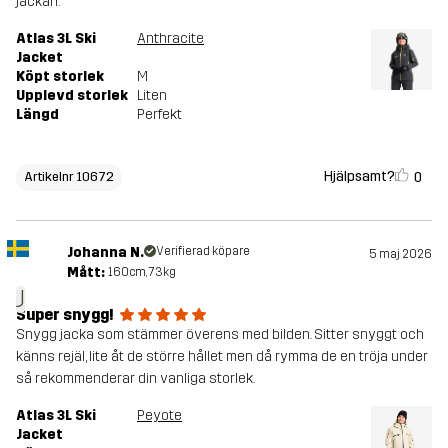
jackan.
Atlas 3L Ski
Anthracite
Jacket
Köpt storlek
M
Upplevd storlek
Liten
Längd
Perfekt
Hjälpsamt?
0
Artikelnr 10672
Johanna N.
Verifierad köpare
5 maj 2026
Mått:
160cm, 73kg
J
Super snygg!
Snygg jacka som stämmer överens med bilden. Sitter snyggt och
känns rejäl, lite åt de större hållet men då rymma de en tröja under
så rekommenderar din vanliga storlek.
Atlas 3L Ski
Peyote
Jacket