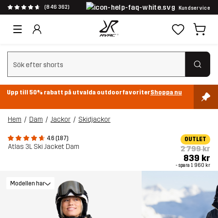
(846 362)
Kundservice
Rensa sök
Upp till 50% rabatt på utvalda outdoorfavoriter
Shoppa nu
Hem
Dam
Jackor
Skidjackor
4.6 (187)
OUTLET
Atlas 3L Ski Jacket Dam
2 799 kr
839 kr
- spara
1 960 kr
Modellen har