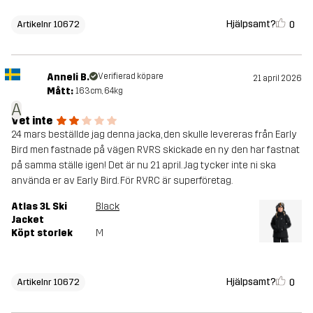
Hjälpsamt?
0
Artikelnr 10672
Anneli B.
Verifierad köpare
21 april 2026
Mått:
163cm, 64kg
A
Vet inte
24 mars beställde jag denna jacka, den skulle levereras från Early
Bird men fastnade på vägen RVRS skickade en ny den har fastnat
på samma ställe igen! Det är nu 21 april. Jag tycker inte ni ska
använda er av Early Bird. För RVRC är superföretag.
Atlas 3L Ski
Black
Jacket
Köpt storlek
M
Hjälpsamt?
0
Artikelnr 10672