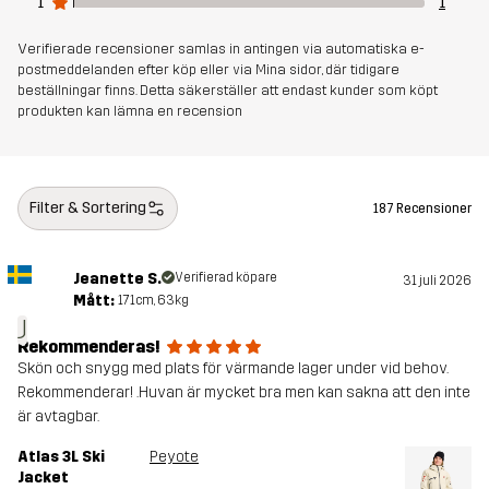
1
1
Polyester
Verifierade recensioner samlas in antingen via automatiska e-
Foder 2
100% Polyester
postmeddelanden efter köp eller via Mina sidor, där tidigare
beställningar finns. Detta säkerställer att endast kunder som köpt
produkten kan lämna en recension
Membran
Vattenpelare: 20 000 mm
Andningsförmåga: 20 000 g/m²/24h
Vikt
1200g i storlek M
Filter & Sortering
187 Recensioner
Hållbarhet
Återvunna detaljer
läs här
Jeanette S.
Verifierad köpare
31 juli 2026
Mått:
171cm, 63kg
J
Skapad för
UTFÖRSÅKNING
Rekommenderas!
Skön och snygg med plats för värmande lager under vid behov.
Artikelnummer
10672_2179
Rekommenderar! .Huvan är mycket bra men kan sakna att den inte
är avtagbar.
Atlas 3L Ski
Peyote
Jacket