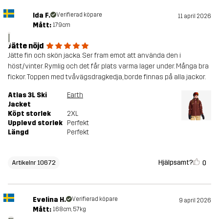
Ida F.
Verifierad köpare
11 april 2026
Mått:
179cm
I
Jätte nöjd
Jätte fin och skön jacka. Ser fram emot att använda den i
höst/vinter. Rymlig och det får plats varma lager under. Många bra
fickor. Toppen med tvåvägsdragkedja, borde finnas på alla jackor.
Atlas 3L Ski
Earth
Jacket
Köpt storlek
2XL
Upplevd storlek
Perfekt
Längd
Perfekt
Hjälpsamt?
0
Artikelnr 10672
Evelina H.
Verifierad köpare
9 april 2026
Mått:
168cm, 57kg