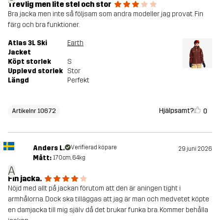
Trevlig men lite stel och stor
Bra jacka men inte så följsam som andra modeller jag provat. Fin
färg och bra funktioner.
Atlas 3L Ski
Earth
Jacket
Köpt storlek
S
Upplevd storlek
Stor
Längd
Perfekt
Hjälpsamt?
0
Artikelnr 10672
Anders L.
Verifierad köpare
29 juni 2026
Mått:
170cm, 64kg
A
Fin jacka.
Nöjd med allt på jackan förutom att den är aningen tight i
armhålorna. Dock ska tilläggas att jag är man och medvetet köpte
en damjacka till mig själv då det brukar funka bra. Kommer behålla