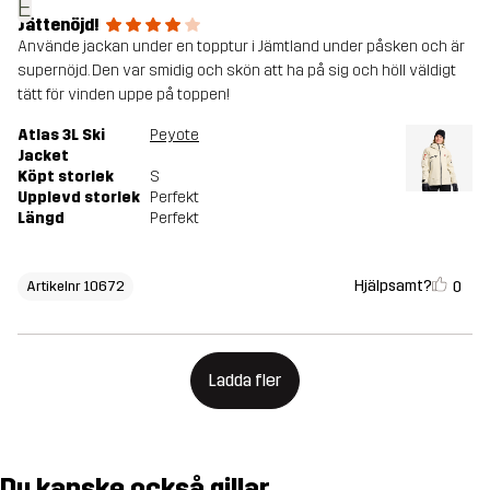
E
Jättenöjd!
Använde jackan under en topptur i Jämtland under påsken och är
supernöjd. Den var smidig och skön att ha på sig och höll väldigt
tätt för vinden uppe på toppen!
Atlas 3L Ski
Peyote
Jacket
Köpt storlek
S
Upplevd storlek
Perfekt
Längd
Perfekt
Hjälpsamt?
0
Artikelnr 10672
Ladda fler
Du kanske också gillar