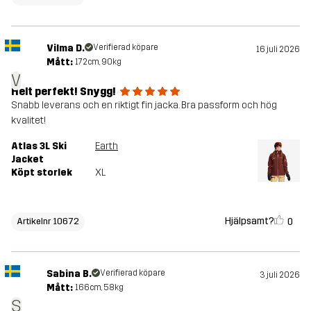
Vilma D.
Verifierad köpare
16 juli 2026
Mått:
172cm, 90kg
V
Helt perfekt! Snygg!
Snabb leverans och en riktigt fin jacka. Bra passform och hög
kvalitet!
Atlas 3L Ski
Earth
Jacket
Köpt storlek
XL
Hjälpsamt?
0
Artikelnr 10672
Sabina B.
Verifierad köpare
3 juli 2026
Mått:
166cm, 58kg
S