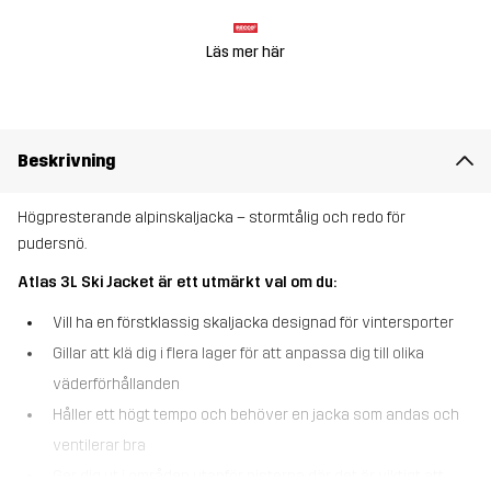
Läs mer här
Beskrivning
Högpresterande alpinskaljacka – stormtålig och redo för
pudersnö.
Atlas 3L Ski Jacket är ett utmärkt val om du:
Vill ha en förstklassig skaljacka designad för vintersporter
Gillar att klä dig i flera lager för att anpassa dig till olika
väderförhållanden
Håller ett högt tempo och behöver en jacka som andas och
ventilerar bra
Ger dig ut i områden utanför pisterna där det är viktigt att