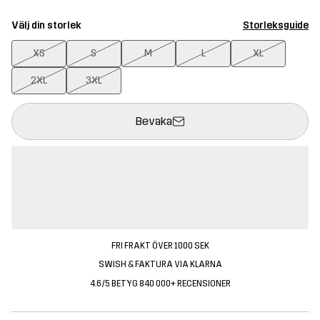
Välj din storlek
Storleksguide
XS
S
M
L
XL
2XL
3XL
Denna knapp kommer att öppna en modal som bekräftar en ny va
{{size}} inte tillgänglig
Bevaka
FRI FRAKT ÖVER 1000 SEK
SWISH & FAKTURA VIA KLARNA
4.6/5 BETYG 840 000+ RECENSIONER