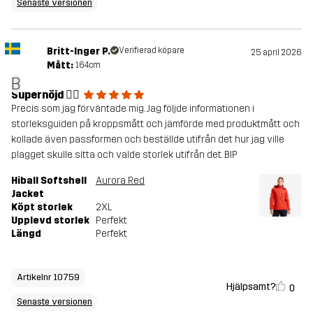
Senaste versionen
Britt-Inger P.
Verifierad köpare
25 april 2026
Mått:
164cm
B
Supernöjd 👍🏻
Precis som jag förväntade mig. Jag följde informationen i
storleksguiden på kroppsmått och jämförde med produktmått och
kollade även passformen och beställde utifrån det hur jag ville
plagget skulle sitta och valde storlek utifrån det. BIP
Hiball Softshell
Aurora Red
Jacket
Köpt storlek
2XL
Upplevd storlek
Perfekt
Längd
Perfekt
Artikelnr 10759
Hjälpsamt?
0
Senaste versionen