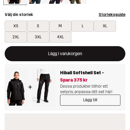
Välj din storlek
Storleksguide
XS
S
M
L
XL
2XL
3XL
4XL
Denna knapp kommer att öppna en modal som bekräftar en ny va
{{size}} inte tillgänglig
Lägg i varukorgen
Hiball Softshell Set
-
Spara
375 kr
+
Dessa produkter tillhör ett
setpris, anpassa ditt set här!
Lägg till