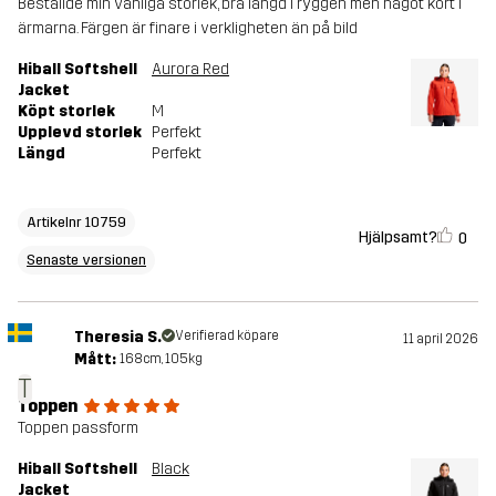
Beställde min vanliga storlek, bra längd i ryggen men något kort i
ärmarna. Färgen är finare i verkligheten än på bild
Hiball Softshell
Aurora Red
Jacket
Köpt storlek
M
Upplevd storlek
Perfekt
Längd
Perfekt
Artikelnr 10759
Hjälpsamt?
0
Senaste versionen
Theresia S.
Verifierad köpare
11 april 2026
Mått:
168cm, 105kg
T
Toppen
Toppen passform
Hiball Softshell
Black
Jacket