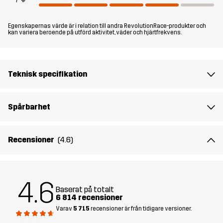
vandringar, promenader och allroundaktiviteter i svalt väder, men
den kan också fungera som en skidjacka.
Egenskapernas värde är i relation till andra RevolutionRace-produkter och
kan variera beroende på utförd aktivitet, väder och hjärtfrekvens.
Uppdateringar i denna version
Ärmhålen har nu en smidigare och mer följsam passform för bättre
rörlighet. Dessutom är jackans huva nu avtagbar, vilket ger dig
Teknisk specifikation
extra flexibilitet
Spårbarhet
Modellen
är 174 cm väger 63 kg och har storlek M.
Passform
Recensioner
(4.6)
REGULAR FIT
Material
88% Polyester (Återvunnen), 12% Elastan
4.6
Baserat på totalt
Material
100% Polyester
6 814 recensioner
Baksida
Varav
5 715
recensioner är från tidigare versioner.