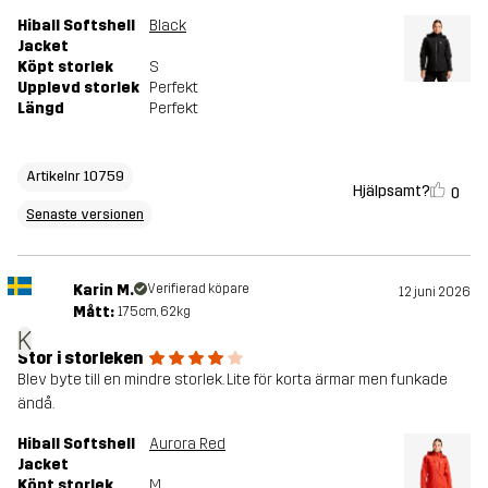
Hiball Softshell
Black
Jacket
Köpt storlek
S
Upplevd storlek
Perfekt
Längd
Perfekt
Artikelnr 10759
Hjälpsamt?
0
Senaste versionen
Karin M.
Verifierad köpare
12 juni 2026
Mått:
175cm, 62kg
K
Stor i storleken
Blev byte till en mindre storlek. Lite för korta ärmar men funkade
ändå.
Hiball Softshell
Aurora Red
Jacket
Köpt storlek
M