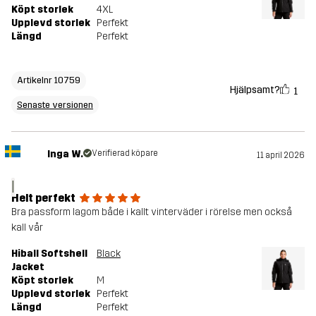
Köpt storlek
4XL
Upplevd storlek
Perfekt
Längd
Perfekt
Artikelnr 10759
Hjälpsamt?
1
Senaste versionen
Inga W.
Verifierad köpare
11 april 2026
I
Helt perfekt
Bra passform lagom både i kallt vinterväder i rörelse men också
kall vår
Hiball Softshell
Black
Jacket
Köpt storlek
M
Upplevd storlek
Perfekt
Längd
Perfekt