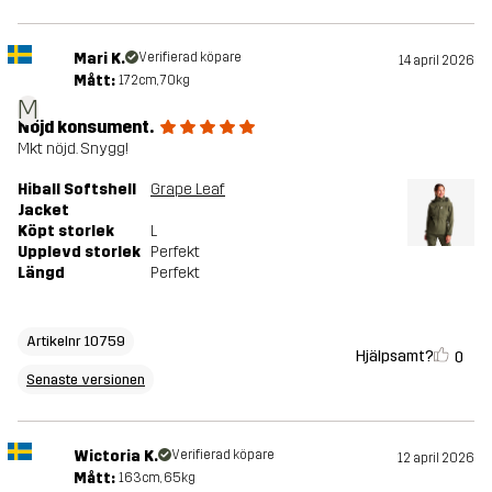
Mari K.
Verifierad köpare
14 april 2026
Mått:
172cm, 70kg
M
Nöjd konsument.
Mkt nöjd. Snygg!
Hiball Softshell
Grape Leaf
Jacket
Köpt storlek
L
Upplevd storlek
Perfekt
Längd
Perfekt
Artikelnr 10759
Hjälpsamt?
0
Senaste versionen
Wictoria K.
Verifierad köpare
12 april 2026
Mått:
163cm, 65kg