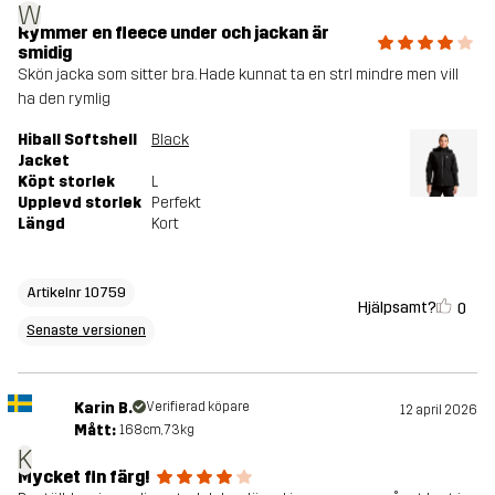
W
Rymmer en fleece under och jackan är
smidig
Skön jacka som sitter bra. Hade kunnat ta en strl mindre men vill
ha den rymlig
Hiball Softshell
Black
Jacket
Köpt storlek
L
Upplevd storlek
Perfekt
Längd
Kort
Artikelnr 10759
Hjälpsamt?
0
Senaste versionen
Karin B.
Verifierad köpare
12 april 2026
Mått:
168cm, 73kg
K
Mycket fin färg!