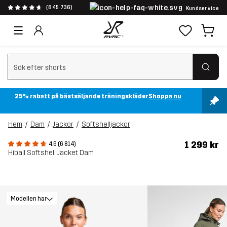
(845 736)
Kundservice
Rensa sök
25% rabatt på bästsäljande träningskläder
Shoppa nu
Hem
Dam
Jackor
Softshelljackor
1 299 kr
4.6 (6 814)
Hiball Softshell Jacket Dam
Modellen har