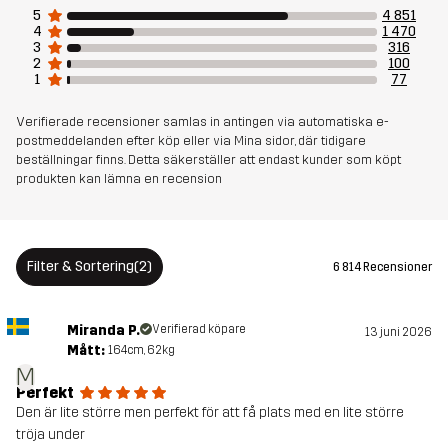
5
4 851
Foder
95% Polyester (Återvunnen), 5%
4
1 470
Polyester
3
316
2
100
1
77
Vikt
622g i storlek M
Verifierade recensioner samlas in antingen via automatiska e-
postmeddelanden efter köp eller via Mina sidor, där tidigare
Hållbarhet
Återvunna detaljer
läs här
beställningar finns. Detta säkerställer att endast kunder som köpt
produkten kan lämna en recension
Skapad för
VANDRING
ALL-ROUND
Artikelnummer
10759_2001
Filter & Sortering
(2)
6 814 Recensioner
Versioner
Senaste versionen
Miranda P.
Verifierad köpare
13 juni 2026
Se versionshistoriken
här
Mått:
164cm, 62kg
M
Perfekt
Den är lite större men perfekt för att få plats med en lite större
tröja under