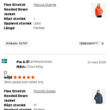
Flex Stretch
Mecca Orange
Hooded Down
Jacket
Köpt storlek
L
Upplevd storlek
Liten
Längd
Perfekt
Hjälpsamt?
0
Artikelnr 10747
Pia A.
Verifierad köpare
31 mars 2026
Mått:
172cm, 65kg
P
Nöjd
Skön jacka som sitter bra.
Flex Stretch
Moonlit Ocean
Hooded Down
Jacket
Köpt storlek
M
Upplevd storlek
Perfekt