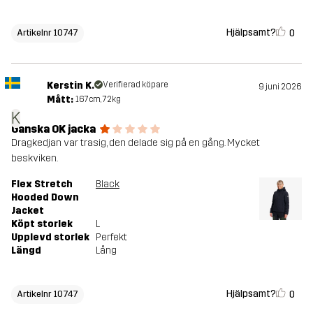
Hjälpsamt?
0
Artikelnr 10747
Kerstin K.
Verifierad köpare
9 juni 2026
Mått:
167cm, 72kg
K
Ganska OK jacka
Dragkedjan var trasig, den delade sig på en gång. Mycket
beskviken.
Flex Stretch
Black
Hooded Down
Jacket
Köpt storlek
L
Upplevd storlek
Perfekt
Längd
Lång
Hjälpsamt?
0
Artikelnr 10747