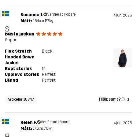
Susanna J.
Verifierad köpare
4 juni 2026
Mått:
164cm, 57kg
S
Bästa jackan
Super
Flex Stretch
Black
Hooded Down
Jacket
Köpt storlek
M
Upplevd storlek
Perfekt
Längd
Perfekt
Hjälpsamt?
0
Artikelnr 10747
Helen F.
Verifierad köpare
4 juni 2026
Mått:
171cm, 70kg
H