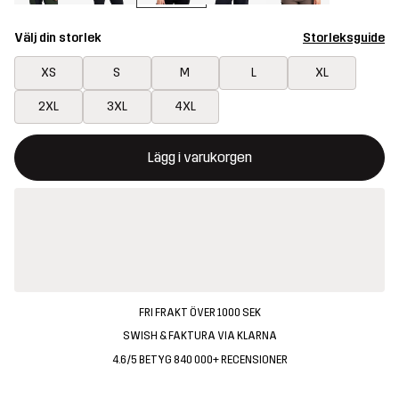
Välj din storlek
Storleksguide
XS
S
M
L
XL
2XL
3XL
4XL
Denna knapp kommer att öppna en modal som bekräftar en ny va
{{size}} inte tillgänglig
Lägg i varukorgen
FRI FRAKT ÖVER 1000 SEK
SWISH & FAKTURA VIA KLARNA
4.6/5 BETYG 840 000+ RECENSIONER