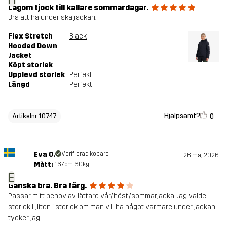
Lagom tjock till kallare sommardagar.
Bra att ha under skaljackan.
Flex Stretch
Black
Hooded Down
Jacket
Köpt storlek
L
Upplevd storlek
Perfekt
Längd
Perfekt
Hjälpsamt?
0
Artikelnr 10747
Eva O.
Verifierad köpare
26 maj 2026
Mått:
167cm, 60kg
E
Ganska bra. Bra färg.
Passar mitt behov av lättare vår/höst/sommarjacka. Jag valde
storlek L, liten i storlek om man vill ha något varmare under jackan
tycker jag.