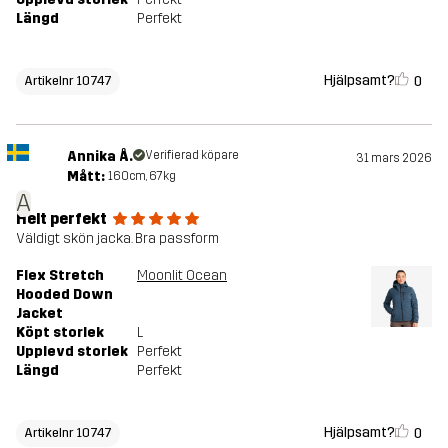
Längd
Perfekt
Hjälpsamt?
0
Artikelnr 10747
Annika Å.
Verifierad köpare
31 mars 2026
Mått:
160cm, 67kg
A
Helt perfekt
Väldigt skön jacka. Bra passform
Flex Stretch
Moonlit Ocean
Hooded Down
Jacket
Köpt storlek
L
Upplevd storlek
Perfekt
Längd
Perfekt
Hjälpsamt?
0
Artikelnr 10747