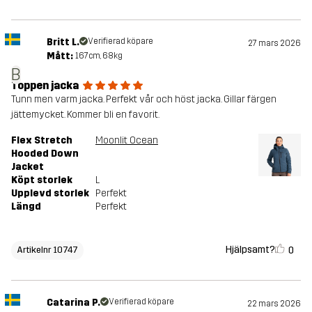
Britt L.
Verifierad köpare
27 mars 2026
Mått:
167cm, 68kg
B
Toppen jacka
Tunn men varm jacka. Perfekt vår och höst jacka. Gillar färgen
jättemycket. Kommer bli en favorit.
Flex Stretch
Moonlit Ocean
Hooded Down
Jacket
Köpt storlek
L
Upplevd storlek
Perfekt
Längd
Perfekt
Hjälpsamt?
0
Artikelnr 10747
Catarina P.
Verifierad köpare
22 mars 2026