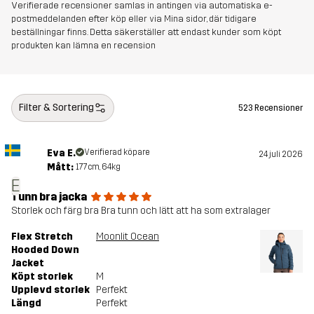
Verifierade recensioner samlas in antingen via automatiska e-
postmeddelanden efter köp eller via Mina sidor, där tidigare
beställningar finns. Detta säkerställer att endast kunder som köpt
produkten kan lämna en recension
Filter & Sortering
523 Recensioner
Eva E.
Verifierad köpare
24 juli 2026
Mått:
177cm, 64kg
E
Tunn bra jacka
Storlek och färg bra Bra tunn och lätt att ha som extralager
Flex Stretch
Moonlit Ocean
Hooded Down
Jacket
Köpt storlek
M
Upplevd storlek
Perfekt
Längd
Perfekt