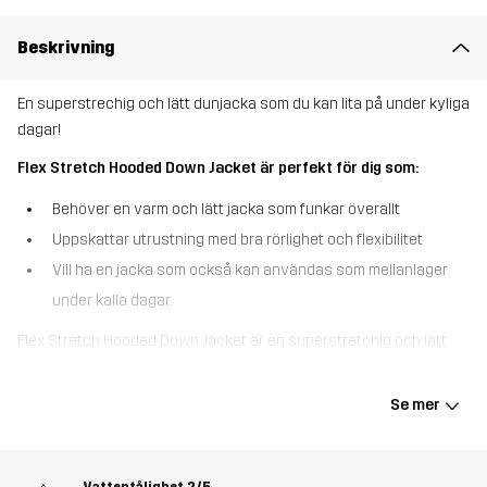
Beskrivning
En superstrechig och lätt dunjacka som du kan lita på under kyliga
dagar!
Flex Stretch Hooded Down Jacket är perfekt för dig som:
Behöver en varm och lätt jacka som funkar överallt
Uppskattar utrustning med bra rörlighet och flexibilitet
Vill ha en jacka som också kan användas som mellanlager
under kalla dagar.
Flex Stretch Hooded Down Jacket är en superstretchig och lätt
dunjacka som är så bekväm att du glömmer att du har den på dig.
Den är designad för smidig rörlighet i ett återvunnet material med
Se mer
4-vägs stretch som följer dig i varje steg. Dunfyllningen är
certifierad och ger värme utan tyngd, precis där du behöver det.
Jackan har en justerbar huva, elastiska muddar och justerbar
Vattentålighet
2/5