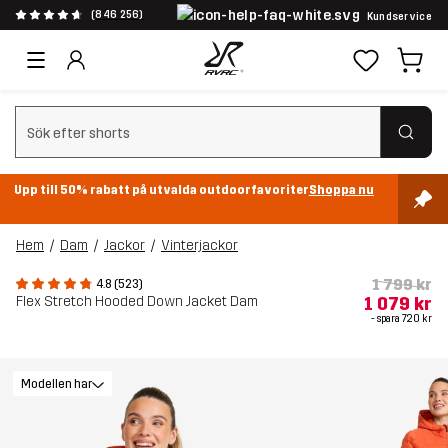
(846 256)
Kundservice
Rensa sök
Upp till 50% rabatt på utvalda outdoorfavoriter
Shoppa nu
Hem
Dam
Jackor
Vinterjackor
1 799 kr
4.8 (523)
Flex Stretch Hooded Down Jacket Dam
1 079 kr
- spara
720 kr
Modellen har