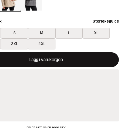
k
Storleksguide
S
M
L
XL
3XL
4XL
ommer att öppna en modal som bekräftar en ny vara i varukorg
illgänglig
Lägg i varukorgen
FRI FRAKT ÖVER 1000 SEK