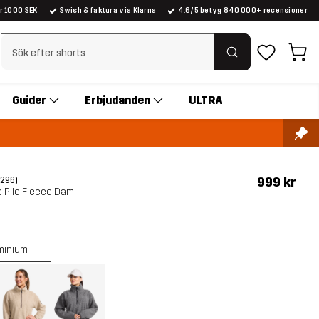
er 1000 SEK
Swish & faktura via Klarna
4.6/5 betyg 840 000+ recensioner
Rensa sök
Guider
Erbjudanden
ULTRA
999 kr
(296)
p Pile Fleece Dam
minium