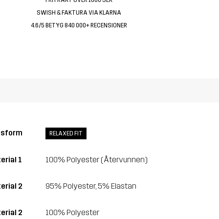
SWISH & FAKTURA VIA KLARNA
4.6/5 BETYG 840 000+ RECENSIONER
ssform
RELAXED FIT
erial 1
100% Polyester (Återvunnen)
erial 2
95% Polyester, 5% Elastan
erial 2
100% Polyester