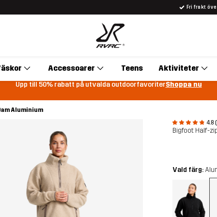
Fri frakt öv
äskor
Accessoarer
Teens
Aktiviteter
Upp till 50% rabatt på utvalda outdoorfavoriter
Shoppa nu
e Dam Aluminium
4.8 
Bigfoot Half-zi
Vald färg:
Alu