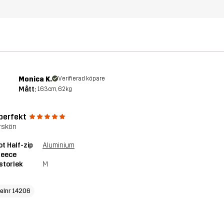
Monica K.
Verifierad köpare
Mått:
163cm, 62kg
 perfekt
rskön
ot Half-zip
Aluminium
Fleece
storlek
M
kelnr 14206