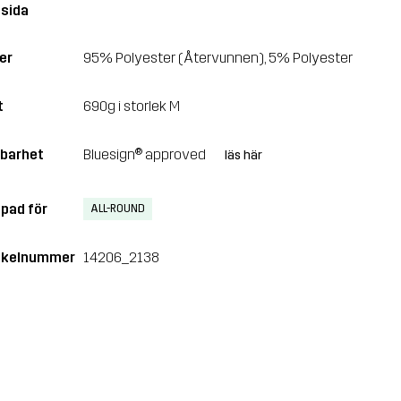
sida
er
95% Polyester (Återvunnen), 5% Polyester
t
690g i storlek M
lbarhet
Bluesign® approved
läs här
pad för
ALL-ROUND
ikelnummer
14206_2138