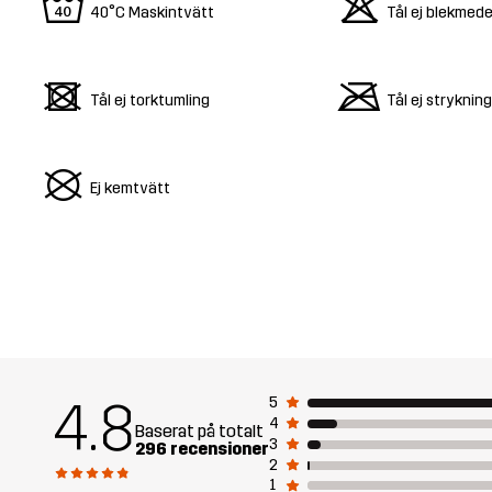
8
o
40°C Maskintvätt
Tål ej blekmede
d
m
Tål ej torktumling
Tål ej strykning
U
Ej kemtvätt
4.8
5
4
Baserat på totalt
3
296 recensioner
2
1