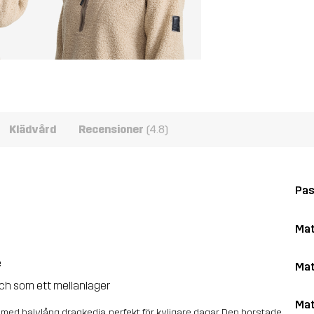
Klädvård
Recensioner
(4.8)
Pa
Mat
e
Mat
 och som ett mellanlager
Mat
e med halvlång dragkedja, perfekt för kyligare dagar. Den borstade