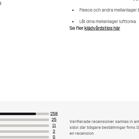
l
Fleece och andra mellanlager b
Låt dina mellanlager lufttorka.
Se fler
klädvårdstips här
258
25
Verifierade recensioner samlas in an
11
sidor, där tidigare beställningar finn
2
en recension
0