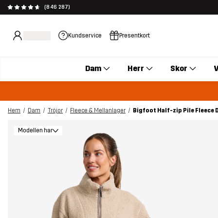
(846 287)
Kundservice
Presentkort
Dam
Herr
Skor
V
Hem
Dam
Tröjor
Fleece & Mellanlager
Bigfoot Half-zip Pile Fleec
Modellen har