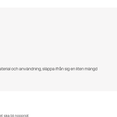
aterial och användning, släppa ifrån sig en liten mängd
et ska bli nopprigt.