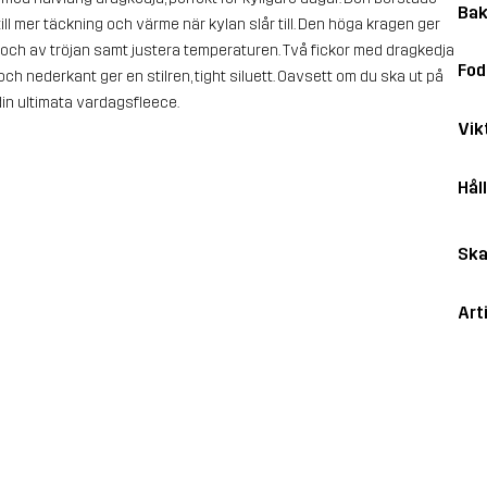
Bak
l mer täckning och värme när kylan slår till. Den höga kragen ger
 och av tröjan samt justera temperaturen. Två fickor med dragkedja
Fod
och nederkant ger en stilren, tight siluett. Oavsett om du ska ut på
 din ultimata vardagsfleece.
Vik
Hål
Ska
Art