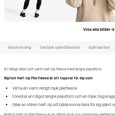
Visa alla bilder
Beskrivning
Teknisk specifikation
Spårbarhet
En riktigt skön och varm half-zip fleece med längre passform.
Bigfoot Half-zip Pile Fleece är ett toppval för dig som:
Vill ha en varm, riktigt mjuk pilefleece
Föredrar en något längre passform och en mjuk, hög krag
Gillar en stilren half-zip att både kunna bära för sig självt
Bigfoot Half-zip Pile Fleece är en riktigt mjuk och värmande pilefleec