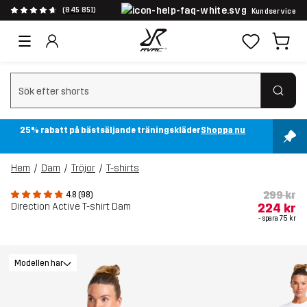
(845 851)
Kundservice
Rensa sök
25% rabatt på bästsäljande träningskläder
Shoppa nu
Hem
Dam
Tröjor
T-shirts
299 kr
4.8 (98)
Direction Active T-shirt Dam
224 kr
- spara
75 kr
Modellen har