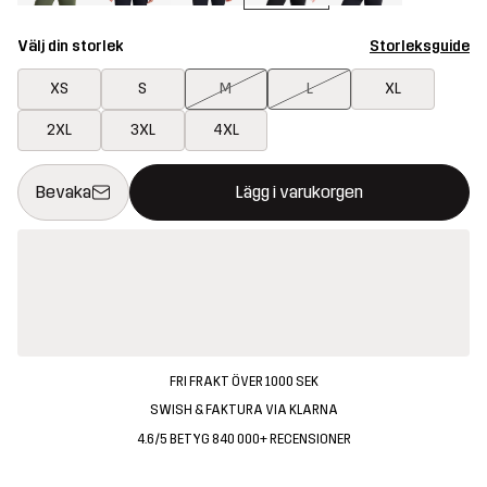
Välj din storlek
Storleksguide
XS
S
M
L
XL
2XL
3XL
4XL
Denna knapp kommer att öppna en modal som bekräftar en ny va
{{size}} inte tillgänglig
Bevaka
Lägg i varukorgen
FRI FRAKT ÖVER 1000 SEK
SWISH & FAKTURA VIA KLARNA
4.6/5 BETYG 840 000+ RECENSIONER