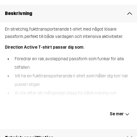
Beskrivning
En stretchig, fukttransporterande t-shirt med något lösare
passform, perfekt till både vardagen och intensiva aktivitieter.
Direction Active T-shirt passar dig som:
Föredrar en rak, avslappnad passform som funkar för alla
tillfällen
Vill ha en fukttransporterande t-shirt som håller dig torr när
pulsen stiger
Är ute efter ett mångsidigt plagg för både träning och
vardagsaktiviteter
Direction Active T-shirt kombinerar bekvämlighet, prestanda och
Se mer
stil i ett och samma plagg. Den rakare passformen ger total
rörelsefrihet utan att tumma på det sportiga uttrycket, medan det
stretchiga och snabbtorkande materialet transporterar bort svett