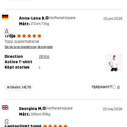
Anna-Lena B.
Verifierad köpare
15 juni 2026
Mått:
172cm, 73kg
A
Tröja
Topp, supermaterial
Det här är en översättning. Se originalet
Direction
White
Active T-shirt
Köpt storlek
L
Hjälpsamt?
0
Artikelnr 14176
Georgina M.
Verifierad köpare
22 maj 2026
Mått:
168cm, 69kg
G
Fantastiskt topp!