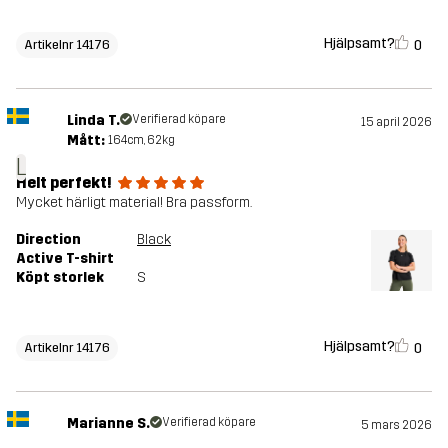
Hjälpsamt?
0
Artikelnr 14176
Linda T.
Verifierad köpare
15 april 2026
Mått:
164cm, 62kg
L
Helt perfekt!
Mycket härligt material! Bra passform.
Direction
Black
Active T-shirt
Köpt storlek
S
Hjälpsamt?
0
Artikelnr 14176
Marianne S.
Verifierad köpare
5 mars 2026