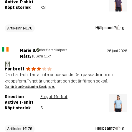
Active T-shirt
Köpt storlek
XS
Hjälpsamt?
0
Artikelnr 14176
Marie S.
Verifierad köpare
26 juni 2026
Mått:
163cm, 51kg
M
För brett
Den här t-shirten är inte anpassande. Den passade inte min
kroppsform. Tyget är underbart och det är färgen också.
Det här är en översättning. Se originalet
Direction
Forget-Me-Not
Active T-shirt
Köpt storlek
S
Hjälpsamt?
0
Artikelnr 14176