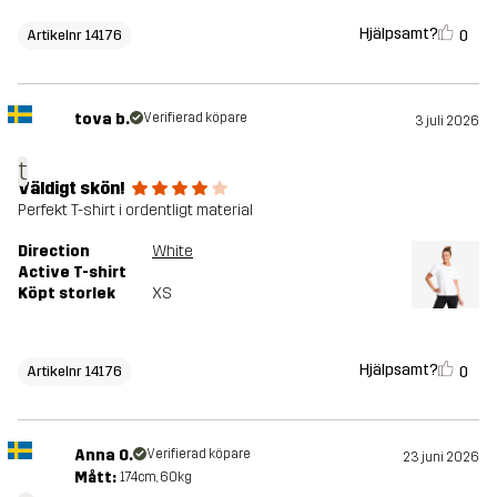
Hjälpsamt?
0
Artikelnr 14176
tova b.
Verifierad köpare
3 juli 2026
t
Väldigt skön!
Perfekt T-shirt i ordentligt material
Direction
White
Active T-shirt
Köpt storlek
XS
Hjälpsamt?
0
Artikelnr 14176
Anna O.
Verifierad köpare
23 juni 2026
Mått:
174cm, 60kg