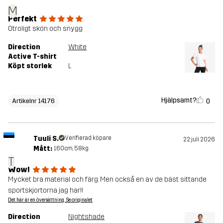
M
Perfekt
Otroligt skön och snygg
Direction
White
Active T-shirt
Köpt storlek
L
Hjälpsamt?
0
Artikelnr 14176
Tuuli S.
Verifierad köpare
22 juli 2026
Mått:
160cm, 58kg
T
Wow!
Mycket bra material och färg. Men också en av de bäst sittande
sportskjortorna jag har!!
Det här är en översättning. Se originalet
Direction
Nightshade