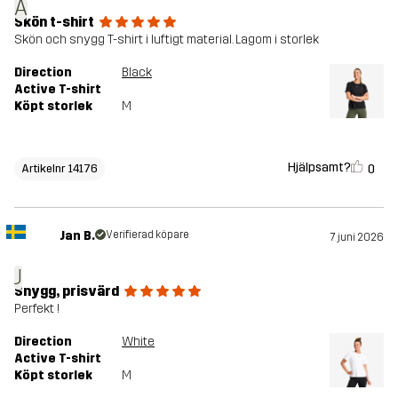
A
Skön t-shirt
Skön och snygg T-shirt i luftigt material. Lagom i storlek
Direction
Black
Active T-shirt
Köpt storlek
M
Hjälpsamt?
0
Artikelnr 14176
Jan B.
Verifierad köpare
7 juni 2026
J
Snygg, prisvärd
Perfekt !
Direction
White
Active T-shirt
Köpt storlek
M