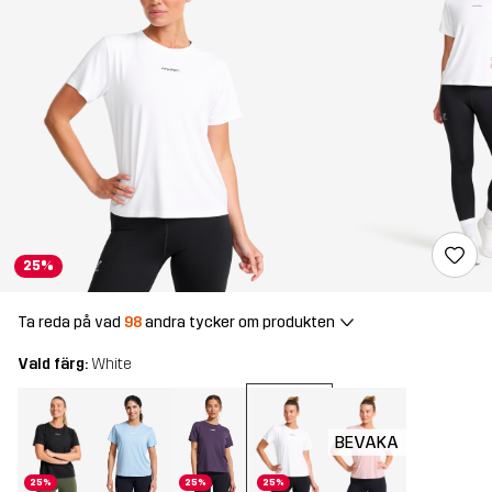
25%
Ta reda på vad
98
andra tycker om produkten
Vald färg:
White
BEVAKA
25%
25%
25%