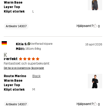
Warm Base
Layer Top
Köpt storlek
L
Hjälpsamt?
0
Artikelnr 14307
Kitia S.
Verifierad köpare
16 april 2026
Mått:
181cm, 64kg
K
Perfekt
Fantastiskt och superbekvämt
Det här är en översättning. Se originalet
Route Merino
Black
Warm Base
Layer Top
Köpt storlek
M
Hjälpsamt?
0
Artikelnr 14307