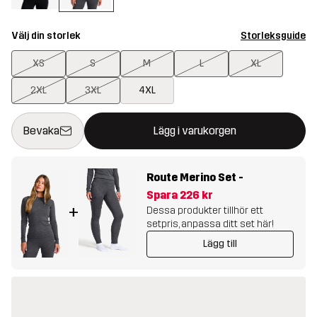
Välj din storlek
Storleksguide
XS
S
M
L
XL
2XL
3XL
4XL
Denna knapp kommer att öppna en modal som bekräftar en ny va
{{size}} inte tillgänglig
Bevaka
Lägg i varukorgen
Route Merino Set
-
Spara
226 kr
+
Dessa produkter tillhör ett
setpris, anpassa ditt set här!
Lägg till