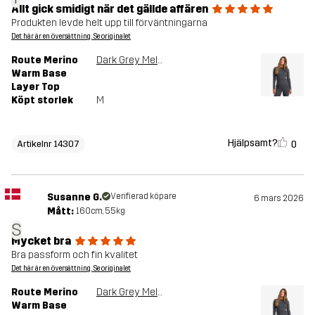
Allt gick smidigt när det gällde affären
Produkten levde helt upp till förväntningarna
Det här är en översättning. Se originalet
Route Merino
Dark Grey Melange
Warm Base
Layer Top
Köpt storlek
M
Hjälpsamt?
0
Artikelnr 14307
Susanne G.
Verifierad köpare
6 mars 2026
Mått:
160cm, 55kg
S
Mycket bra
Bra passform och fin kvalitet
Det här är en översättning. Se originalet
Route Merino
Dark Grey Melange
Warm Base