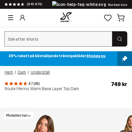
(845 879)
Kundservice
Rensa sök
25% rabatt på bästsäljande träningskläder
Shoppa nu
Hem
Dam
Underställ
749 kr
4.7 (46)
Route Merino Warm Base Layer Top Dam
Modellen har