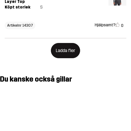
Layer Top
Köpt storlek
S
Hjälpsamt?
0
Artikelnr 14307
Ladda fler
Du kanske också gillar