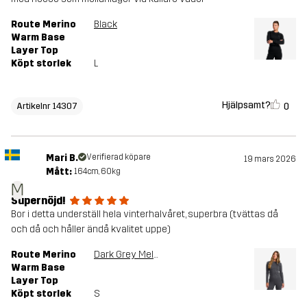
Route Merino
Black
Warm Base
Layer Top
Köpt storlek
L
Hjälpsamt?
0
Artikelnr 14307
Mari B.
Verifierad köpare
19 mars 2026
Mått:
164cm, 60kg
M
Supernöjd!
Bor i detta underställ hela vinterhalvåret, superbra (tvättas då
och då och håller ändå kvalitet uppe)
Route Merino
Dark Grey Melange
Warm Base
Layer Top
Köpt storlek
S