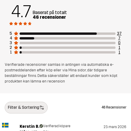
4.7
Baserat på totalt
Vikt
241g i storlek M
46 recensioner
Skapad för
ALL-ROUND
5
37
4
7
3
0
Artikelnummer
14307_2184
2
1
1
1
Verifierade recensioner samlas in antingen via automatiska e-
postmeddelanden efter köp eller via Mina sidor, där tidigare
beställningar finns. Detta säkerställer att endast kunder som köpt
produkten kan lämna en recension
Filter & Sortering
46 Recensioner
Kerstin B.
Verifierad köpare
23 mars 2026