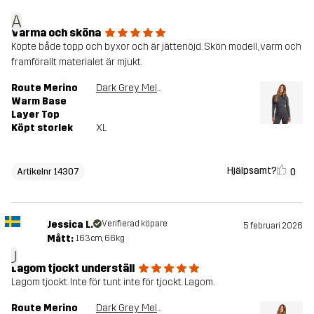
A
Varma och sköna
Köpte både topp och byxor och är jättenöjd. Skön modell, varm och
framförallt materialet är mjukt.
Route Merino
Dark Grey Melange
Warm Base
Layer Top
Köpt storlek
XL
Hjälpsamt?
0
Artikelnr 14307
Jessica L.
Verifierad köpare
5 februari 2026
Mått:
163cm, 66kg
J
Lagom tjockt underställ
Lagom tjockt. Inte för tunt inte för tjockt. Lagom.
Route Merino
Dark Grey Melange