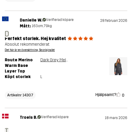
Danielle W.
Verifierad köpare
28 februari 2026
Mått:
163cm, 79kg
D
Perfekt storlek. Hej kvalitet
Absolut rekommenderat
Det här är en översättning. Se originalet
Route Merino
Dark Grey Melange
Warm Base
Layer Top
Köpt storlek
L
Hjälpsamt?
0
Artikelnr 14307
Troels B.
Verifierad köpare
18 mars 2026
T