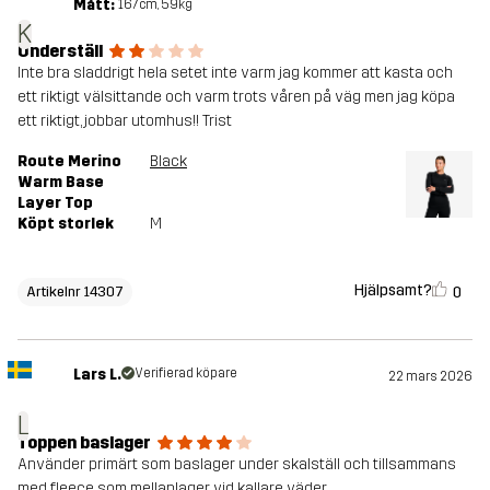
Mått:
167cm, 59kg
K
Underställ
Inte bra sladdrigt hela setet inte varm jag kommer att kasta och
ett riktigt välsittande och varm trots våren på väg men jag köpa
ett riktigt, jobbar utomhus!! Trist
Route Merino
Black
Warm Base
Layer Top
Köpt storlek
M
Hjälpsamt?
0
Artikelnr 14307
Lars L.
Verifierad köpare
22 mars 2026
L
Toppen baslager
Använder primärt som baslager under skalställ och tillsammans
med fleece som mellanlager vid kallare väder