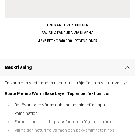
FRI FRAKT ÖVER 1000 SEK
SWISH & FAKTURA VIA KLARNA
4.6/5 BETYG 840 000+ RECENSIONER
Beskrivning
En varm och ventilerande underställströja för kalla vinteräventyr.
Route Merino Warm Base Layer Top är perfekt om du:
Behöver extra värme och god andningsförmåga i
kombination
Föredrar en stretchig passform som följer dina rörelser
Vill ha den naturliga värmen och bekvämligheten hos