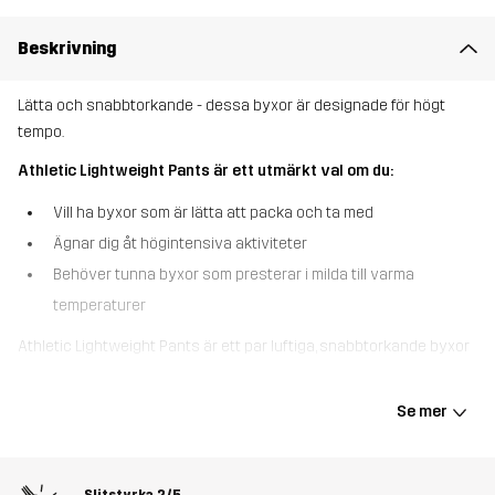
Beskrivning
Lätta och snabbtorkande - dessa byxor är designade för högt
tempo.
Athletic Lightweight Pants är ett utmärkt val om du:
Vill ha byxor som är lätta att packa och ta med
Ägnar dig åt högintensiva aktiviteter
Behöver tunna byxor som presterar i milda till varma
temperaturer
Athletic Lightweight Pants är ett par luftiga, snabbtorkande byxor
som suddar ut gränsen mellan frilufts- och träningskläder. Dessa
ventilerande byxor med en enkel men funktionell design är
Se mer
anpassade för pulsökande aktiviteter. Då de är tillverkade i
återvunnet material med hög andningsförmåga som transporterar
bort fukt, håller de dig sval och torr i varmt väder. Byxorna har en
Slitstyrka
2/5