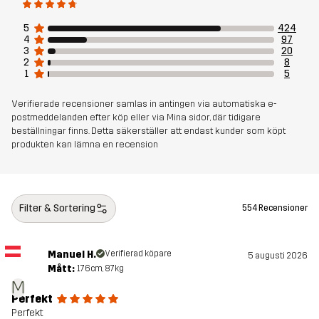
Bluesign® approved
läs här
5
424
4
97
3
20
Skapad för
ALL-ROUND
LÖPNING OCH TRÄNING
2
8
1
5
Artikelnummer
10975_2893
Verifierade recensioner samlas in antingen via automatiska e-
postmeddelanden efter köp eller via Mina sidor, där tidigare
beställningar finns. Detta säkerställer att endast kunder som köpt
produkten kan lämna en recension
Filter & Sortering
554 Recensioner
Manuel H.
Verifierad köpare
5 augusti 2026
Mått:
176cm, 87kg
M
Perfekt
Perfekt