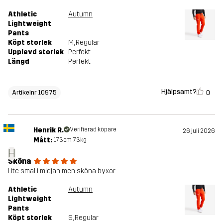
Athletic
Autumn
Lightweight
Pants
Köpt storlek
M
, Regular
Upplevd storlek
Perfekt
Längd
Perfekt
Hjälpsamt?
0
Artikelnr 10975
Henrik R.
Verifierad köpare
26 juli 2026
Mått:
173cm, 73kg
H
Sköna
Lite smal i midjan men sköna byxor
Athletic
Autumn
Lightweight
Pants
Köpt storlek
S
, Regular