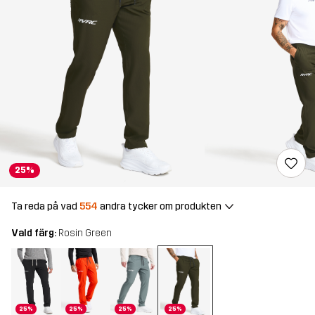
25%
Ta reda på vad
554
andra tycker om produkten
Vald färg:
Rosin Green
25%
25%
25%
25%