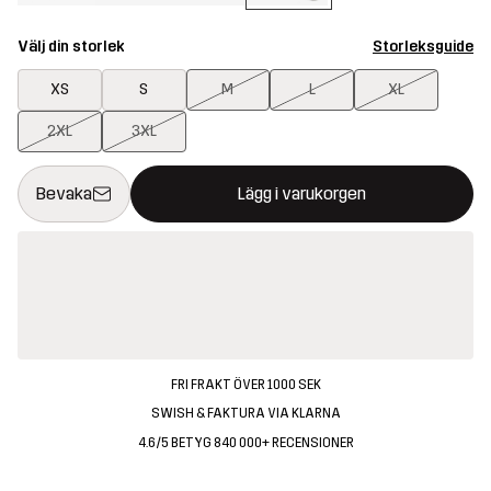
Välj din storlek
Storleksguide
XS
S
M
L
XL
2XL
3XL
Denna knapp kommer att öppna en modal som bekräftar en ny va
{{size}} inte tillgänglig
Bevaka
Lägg i varukorgen
FRI FRAKT ÖVER 1000 SEK
SWISH & FAKTURA VIA KLARNA
4.6/5 BETYG 840 000+ RECENSIONER