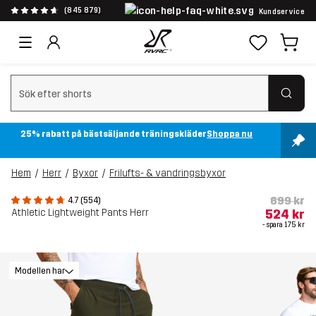
(845 879)
Kundservice
Rensa sök
25% rabatt på bästsäljande träningskläder
Shoppa nu
Hem
Herr
Byxor
Frilufts- & vandringsbyxor
699 kr
4.7 (554)
Athletic Lightweight Pants Herr
524 kr
- spara
175 kr
Modellen har