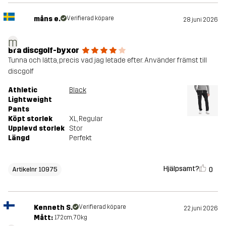
måns e.
Verifierad köpare
28 juni 2026
m
Bra discgolf-byxor
Tunna och lätta, precis vad jag letade efter. Använder främst till
discgolf
Athletic
Black
Lightweight
Pants
Köpt storlek
XL
, Regular
Upplevd storlek
Stor
Längd
Perfekt
Hjälpsamt?
0
Artikelnr 10975
Kenneth S.
Verifierad köpare
22 juni 2026
Mått:
172cm, 70kg