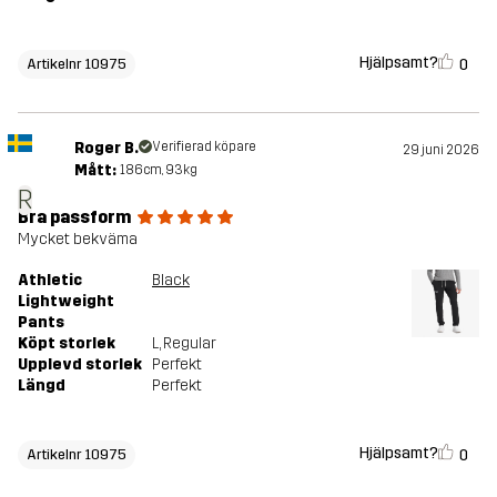
Hjälpsamt?
0
Artikelnr 10975
Roger B.
Verifierad köpare
29 juni 2026
Mått:
186cm, 93kg
R
Bra passform
Mycket bekväma
Athletic
Black
Lightweight
Pants
Köpt storlek
L
, Regular
Upplevd storlek
Perfekt
Längd
Perfekt
Hjälpsamt?
0
Artikelnr 10975