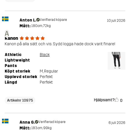
Anton L.
Verifierad köpare
10 juli 2026
Mått:
180cm, 72kg
A
Kanon
Kanon på alla sätt och vis. Sydd logga hade dock varit finare!
Athletic
Black
Lightweight
Pants
Köpt storlek
M
, Regular
Upplevd storlek
Perfekt
Längd
Perfekt
Hjälpsamt?
0
Artikelnr 10975
Anna G.
Verifierad köpare
6 juli 2026
Mått:
183cm, 99kg