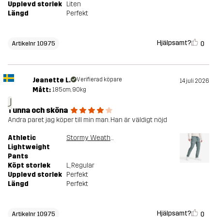
Upplevd storlek
Liten
Längd
Perfekt
Hjälpsamt?
0
Artikelnr 10975
Jeanette L.
Verifierad köpare
14 juli 2026
Mått:
185cm, 90kg
J
Tunna och sköna
Andra paret jag köper till min man. Han är väldigt nöjd
Athletic
Stormy Weather
Lightweight
Pants
Köpt storlek
L
, Regular
Upplevd storlek
Perfekt
Längd
Perfekt
Hjälpsamt?
0
Artikelnr 10975