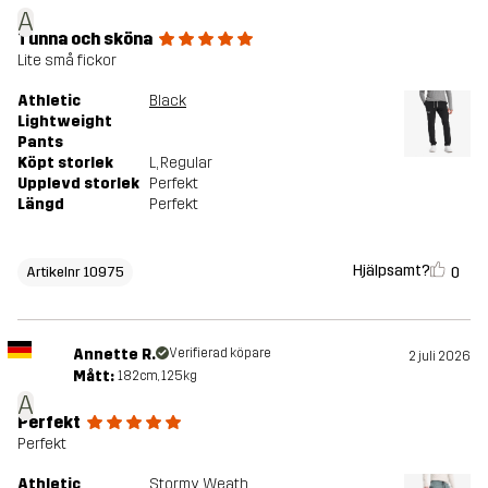
A
Tunna och sköna
Lite små fickor
Athletic
Black
Lightweight
Pants
Köpt storlek
L
, Regular
Upplevd storlek
Perfekt
Längd
Perfekt
Hjälpsamt?
0
Artikelnr 10975
Annette R.
Verifierad köpare
2 juli 2026
Mått:
182cm, 125kg
A
Perfekt
Perfekt
Athletic
Stormy Weather