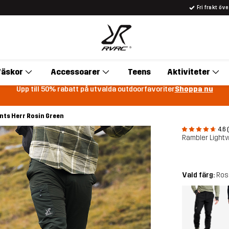
Fri frakt öv
äskor
Accessoarer
Teens
Aktiviteter
Upp till 50% rabatt på utvalda outdoorfavoriter
Shoppa nu
nts Herr Rosin Green
4.6 
Rambler Lightw
Vald färg:
Ros