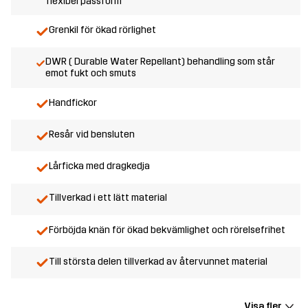
flexibel passform
Grenkil för ökad rörlighet
DWR ( Durable Water Repellant) behandling som står
emot fukt och smuts
Handfickor
Resår vid bensluten
Lårficka med dragkedja
Tillverkad i ett lätt material
Förböjda knän för ökad bekvämlighet och rörelsefrihet
Till största delen tillverkad av återvunnet material
Visa fler