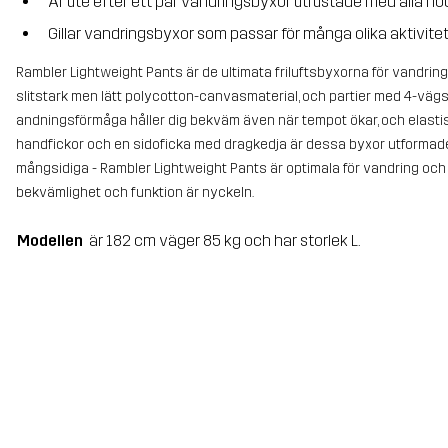
Är ute efter ett par vandringsbyxor utrustade med alla n
Gillar vandringsbyxor som passar för många olika aktivite
Rambler Lightweight Pants är de ultimata friluftsbyxorna för vandring, 
slitstark men lätt polycotton-canvasmaterial, och partier med 4-vägs
andningsförmåga håller dig bekväm även när tempot ökar, och elasti
handfickor och en sidoficka med dragkedja är dessa byxor utformade fö
mångsidiga - Rambler Lightweight Pants är optimala för vandring och an
bekvämlighet och funktion är nyckeln.
Modellen
är 182 cm väger 85 kg och har storlek L.