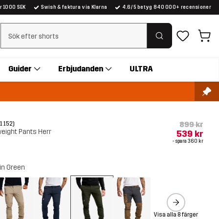
er 1000 SEK
Swish & faktura via Klarna
4.6/5 betyg 840 000+ recensioner
Rensa sök
Guider
Erbjudanden
ULTRA
899 kr
(1 152)
eight Pants Herr
539 kr
- spara
360 kr
in Green
Visa alla 8 färger