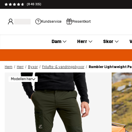
(846 315)
Kundservice
Presentkort
Dam
Herr
Skor
V
Hem
Herr
Byxor
Frilufts- & vandringsbyxor
Rambler Lightweight Pa
Modellen har