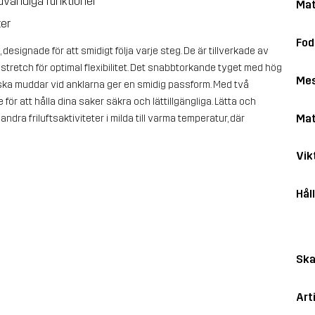
ödvändiga funktioner
Mat
ter
Fod
designade för att smidigt följa varje steg. De är tillverkade av
stretch för optimal flexibilitet. Det snabbtorkande tyget med hög
Me
ska muddar vid anklarna ger en smidig passform. Med två
r att hålla dina saker säkra och lättillgängliga. Lätta och
Mat
dra friluftsaktiviteter i milda till varma temperatur, där
Vik
Hål
Ska
Art