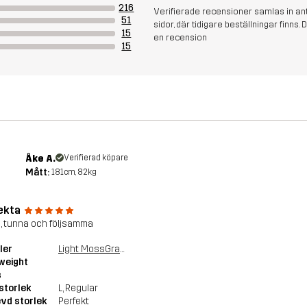
216
Verifierade recensioner samlas in an
51
sidor, där tidigare beställningar finn
15
en recension
15
Åke A.
Verifierad köpare
Mått:
181cm, 82kg
ekta
, tunna och följsamma
ler
Light MossGray/Black
weight
s
storlek
L
, Regular
vd storlek
Perfekt