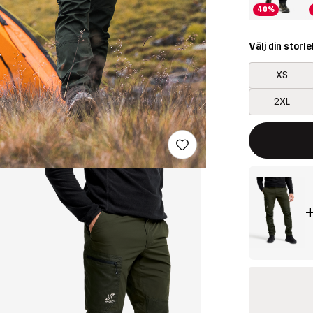
40%
Välj din storle
XS
2XL
Denna knapp k
{{size}} inte t