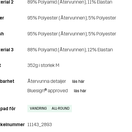
erial 2
89% Polyamid (Återvunnen), 11% Elastan
er
95% Polyester (Återvunnen), 5% Polyester
sh
95% Polyester (Återvunnen), 5% Polyester
erial 3
88% Polyamid (Återvunnen), 12% Elastan
t
352g i storlek M
lbarhet
Återvunna detaljer
läs här
Bluesign® approved
läs här
pad för
VANDRING
ALL-ROUND
ikelnummer
11143_2893