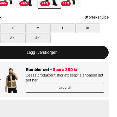
40%
40%
40%
40%
k
Storleksguide
S
M
L
XL
3XL
4XL
ommer att öppna en modal som bekräftar en ny vara i varukorg
illgänglig
Lägg i varukorgen
Rambler set
-
Spara
360 kr
Dessa produkter tillhör ett setpris, anpassa ditt
+
set här!
Lägg till