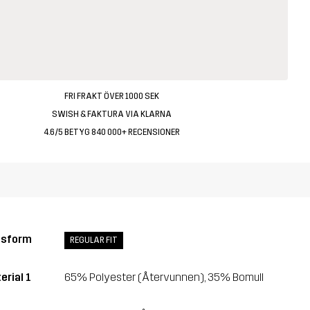
FRI FRAKT ÖVER 1000 SEK
SWISH & FAKTURA VIA KLARNA
4.6/5 BETYG 840 000+ RECENSIONER
ssform
REGULAR FIT
erial 1
65% Polyester (Återvunnen), 35% Bomull