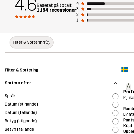
4.6
4
Baserat på totalt
3
1 154 recensioner
2
1
Filter & Sortering
Filter & Sortering
Sortera efter
Å
Perf
Språk
Mjuka
Datum (stigande)
Ramb
Datum (fallande)
Light
Pant
Betyg (stigande)
Köpt 
Betyg (fallande)
Upple