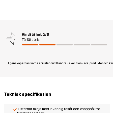
Vindtäthet
2/5
Tål lätt bris
Egenskapernas värde är i relation till andra RevolutionRace-produkter och kan
Teknisk specifikation
Justerbar midja med invändig resår och knapphål för