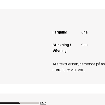
Färgning
Kina
Stickning /
Kina
Vävning
Alla textilier kan, beroende på m
mikrofibrer vid tvätt.
857