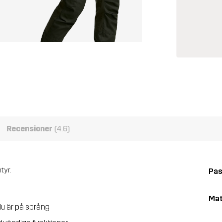
Recensioner
(4.6)
tyr.
Pa
Mat
du är på språng