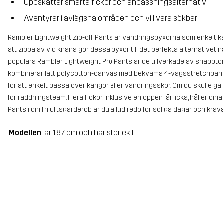
Uppskattar smarta fickor och anpassningsalternativ
Äventyrar i avlägsna områden och vill vara sökbar
Rambler Lightweight Zip-off Pants är vandringsbyxorna som enkelt ka
att zippa av vid knäna gör dessa byxor till det perfekta alternativet n
populära Rambler Lightweight Pro Pants är de tillverkade av snabbtor
kombinerar lätt polycotton-canvas med bekväma 4-vägsstretchpanel
för att enkelt passa över kängor eller vandringsskor. Om du skulle gå 
för räddningsteam. Flera fickor, inklusive en öppen lårficka, håller din
Pants i din friluftsgarderob är du alltid redo för soliga dagar och krä
Modellen
är 187 cm och har storlek L