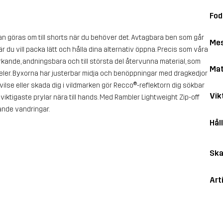
Fod
n göras om till shorts när du behöver det. Avtagbara ben som går
Me
är du vill packa lätt och hålla dina alternativ öppna. Precis som våra
kande, andningsbara och till största del återvunna material, som
Mat
er. Byxorna har justerbar midja och benöppningar med dragkedjor
vilse eller skada dig i vildmarken gör Recco®-reflektorn dig sökbar
Vik
a viktigaste prylar nära till hands. Med Rambler Lightweight Zip-off
vande vandringar.
Hål
Ska
Art