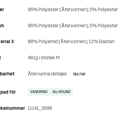
er
95% Polyester (Återvunnen), 5% Polyester
sh
95% Polyester (Återvunnen), 5% Polyester
erial 3
88% Polyamid (Återvunnen), 12% Elastan
t
461g i storlek M
lbarhet
Återvunna detaljer
läs här
pad för
VANDRING
ALL-ROUND
ikelnummer
11141_2698