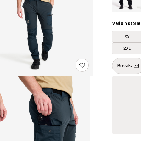
Välj din storle
XS
2XL
Denna knapp k
{{size}} inte t
Bevaka