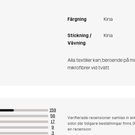
Färgning
Kina
Stickning /
Kina
Vävning
Alla textilier kan, beroende på m
mikrofibrer vid tvätt.
159
56
Verifierade recensioner samlas in an
17
sidor, där tidigare beställningar finn
9
en recension
3