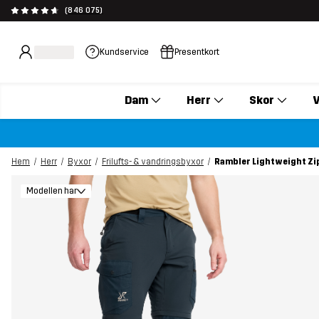
(846 075)
Kundservice
Presentkort
Dam
Herr
Skor
V
Hem
Herr
Byxor
Frilufts- & vandringsbyxor
Rambler Lightweight Zi
Modellen har