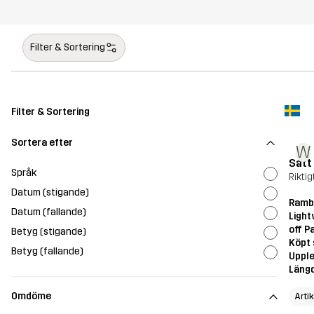
Filter & Sortering
Filter & Sortering
Sortera efter
W
Satt
Språk
Rikti
Datum (stigande)
Ramb
Datum (fallande)
Light
off P
Betyg (stigande)
Köpt 
Betyg (fallande)
Upple
Läng
Omdöme
Artik