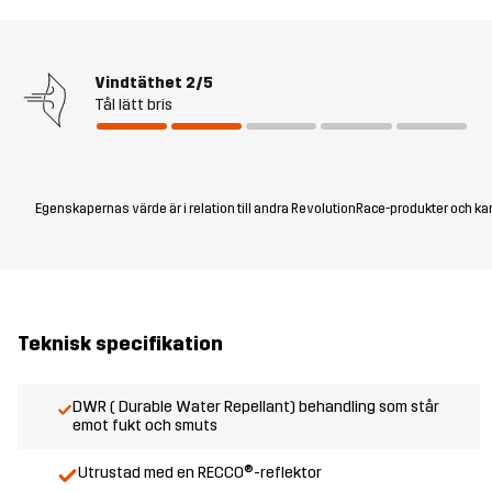
Vindtäthet
2/5
Tål lätt bris
Egenskapernas värde är i relation till andra RevolutionRace-produkter och kan
Teknisk specifikation
DWR ( Durable Water Repellant) behandling som står
emot fukt och smuts
Utrustad med en RECCO®-reflektor