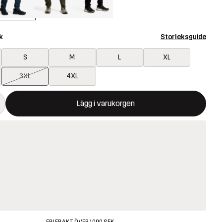
k
Storleksguide
S
M
L
XL
3XL
4XL
ommer att öppna en modal som bekräftar en ny vara i varukorg
illgänglig
Lägg i varukorgen
FRI FRAKT ÖVER 1000 SEK