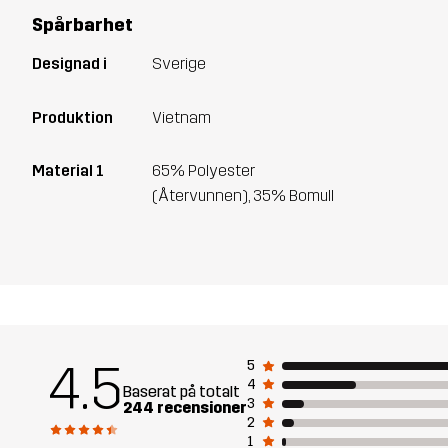
Spårbarhet
Designad i
Sverige
Produktion
Vietnam
Material 1
65% Polyester
(Återvunnen), 35% Bomull
4.5
5
4
Baserat på totalt
3
244 recensioner
2
1