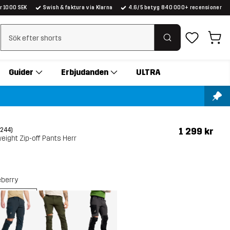
er 1000 SEK
Swish & faktura via Klarna
4.6/5 betyg 840 000+ recensioner
Rensa sök
Guider
Erbjudanden
ULTRA
1 299 kr
(244)
eight Zip-off Pants Herr
eberry