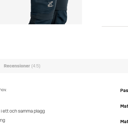
Recensioner
(4.5)
hov.
Pa
Mat
 i ett och samma plagg
ing
Mat