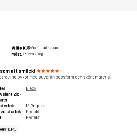
Wille K.
Verifierad köpare
Mått:
178cm, 78kg
 som ett smäck!
gt trevliga byxor med suverän passform och skönt material.
ler
Black
weight Zip-
ants
storlek
M
, Regular
vd storlek
Perfekt
d
Perfekt
elnr 11141