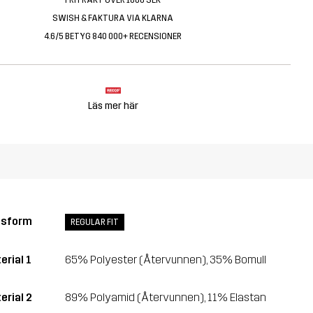
SWISH & FAKTURA VIA KLARNA
4.6/5 BETYG 840 000+ RECENSIONER
Läs mer här
ssform
REGULAR FIT
erial 1
65% Polyester (Återvunnen), 35% Bomull
erial 2
89% Polyamid (Återvunnen), 11% Elastan