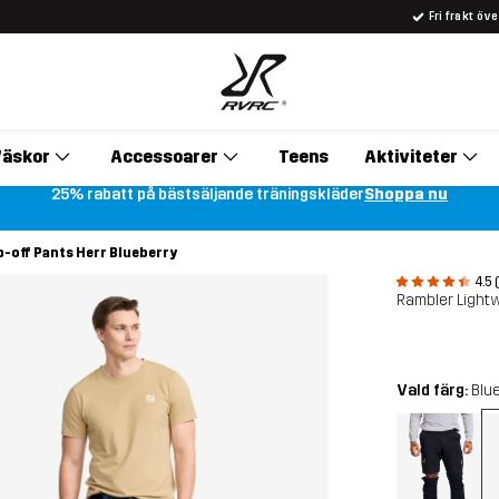
Fri frakt öv
äskor
Accessoarer
Teens
Aktiviteter
25% rabatt på bästsäljande träningskläder
Shoppa nu
p-off Pants Herr Blueberry
4.5 
Rambler Lightw
Vald färg:
Blu