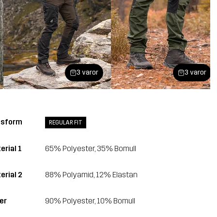
3 varor
3 varor
ssform
REGULAR FIT
erial 1
65% Polyester, 35% Bomull
erial 2
88% Polyamid, 12% Elastan
er
90% Polyester, 10% Bomull