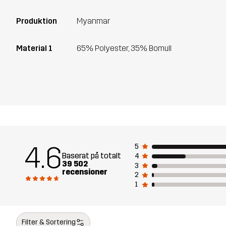
Produktion
Myanmar
Material 1
65% Polyester, 35% Bomull
4.6
5
Baserat på totalt
4
39 502
3
recensioner
2
1
Filter & Sortering