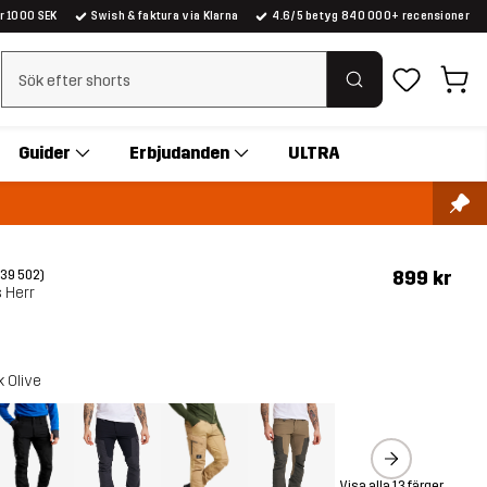
er 1000 SEK
Swish & faktura via Klarna
4.6/5 betyg 840 000+ recensioner
Rensa sök
Guider
Erbjudanden
ULTRA
899 kr
(39 502)
 Herr
k Olive
Visa alla 13 färger