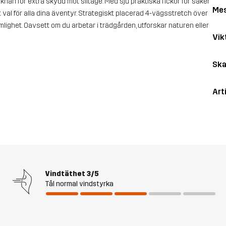
nän för extra skydd mot slitage. Med sju praktiska fickor för säker
Me
gt val för alla dina äventyr. Strategiskt placerad 4-vägsstretch över
lighet. Oavsett om du arbetar i trädgården, utforskar naturen eller
Vik
Ska
Art
Vindtäthet
3/5
Tål normal vindstyrka