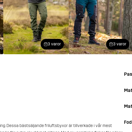
3 varor
3 varor
Pa
Mat
Mat
Fod
. Dessa bästsäljande friluftsbyxor är tillverkade i vår mest