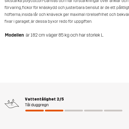
slitstarka polycotton-canvas och har förstärkningar över anklar och k
förvaring, fickor för knäskydd och justerbara benslut är de ett pålitli
höfterna, insida lår och knäveck ger maximal rörelsefrihet och bekväm
fixar i garaget, är dessa byxor redo för uppgiften.
Modellen
är 182 cm väger 85 kg och har storlek L.
Vattentålighet
2/5
Tål duggregn