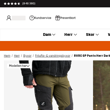
(846 380)
Kundservice
Presentkort
Dam
Herr
Skor
V
Hem
Herr
Byxor
Frilufts- & vandringsbyxor
RVRC GP Pants Herr Dark
Modellen har