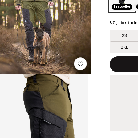
Bestseller
Välj din storle
XS
2XL
Denna knapp k
{{size}} inte t