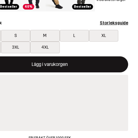
Bestseller
40%
Bestseller
k
Storleksguide
S
M
L
XL
3XL
4XL
ommer att öppna en modal som bekräftar en ny vara i varukorg
illgänglig
Lägg i varukorgen
FRI FRAKT ÖVER 1000 SEK