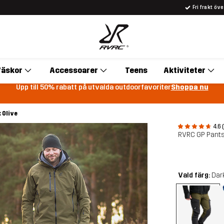
Fri frakt öv
äskor
Accessoarer
Teens
Aktiviteter
Upp till 50% rabatt på utvalda outdoorfavoriter
Shoppa nu
 Olive
4.6 
RVRC GP Pants
Vald färg:
Dar