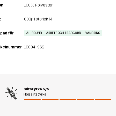
sh
100% Polyester
t
600g i storlek M
pad för
ALL-ROUND
ARBETE OCH TRÄDGÅRD
VANDRING
ikelnummer
10004_962
Slitstyrka
5/5
Hög slitstyrka