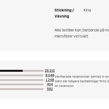
Stickning /
Kina
Vävning
Alla textilier kan, beroende på m
mikrofibrer vid tvätt.
29 210
8 048
Verifierade recensioner samlas in an
1 248
sidor, där tidigare beställningar finn
404
en recension
592