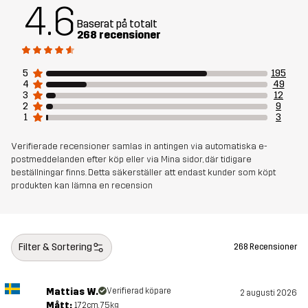
4.6
5% Elastan (Återvunnet)
Baserat på totalt
268 recensioner
Mesh
100% Polyester (Återvunnen)
5
195
Vikt
462g i storlek M
4
49
3
12
2
9
Skapad för
1
3
VARDAG
Verifierade recensioner samlas in antingen via automatiska e-
Artikelnummer
14244_2184
postmeddelanden efter köp eller via Mina sidor, där tidigare
beställningar finns. Detta säkerställer att endast kunder som köpt
produkten kan lämna en recension
Filter & Sortering
268 Recensioner
Mattias W.
Verifierad köpare
2 augusti 2026
Mått:
172cm, 75kg