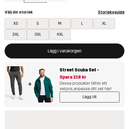
Välj din storlek
Storleksguide
XS
S
M
L
XL
2XL
3XL
4XL
Denna knapp kommer att öppna en modal som bekräftar en ny va
{{size}} inte tillgänglig
Lägg i varukorgen
Street Scuba Set
-
Spara
218 kr
+
Dessa produkter tillhör ett
setpris, anpassa ditt set här!
Lägg till