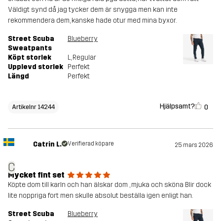
Väldigt synd då jag tycker dem är snygga men kan inte
rekommendera dem, kanske hade otur med mina byxor.
Street Scuba
Blueberry
Sweatpants
Köpt storlek
L
, Regular
Upplevd storlek
Perfekt
Längd
Perfekt
Hjälpsamt?
0
Artikelnr 14244
Catrin L.
Verifierad köpare
25 mars 2026
C
Mycket fint set
Köpte dom till karln och han älskar dom , mjuka och sköna Blir dock
lite noppriga fort men skulle absolut beställa igen enligt han.
Street Scuba
Blueberry