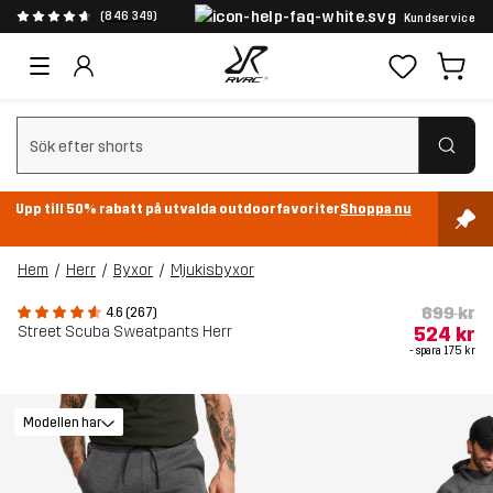
(846 349)
Kundservice
Rensa sök
Upp till 50% rabatt på utvalda outdoorfavoriter
Shoppa nu
Hem
Herr
Byxor
Mjukisbyxor
699 kr
4.6 (267)
Street Scuba Sweatpants Herr
524 kr
- spara
175 kr
Modellen har