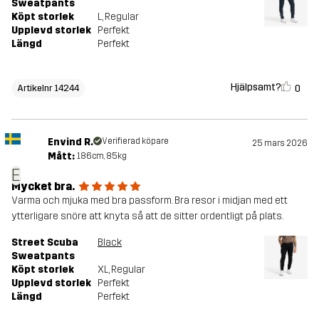
Sweatpants
Köpt storlek
L
, Regular
Upplevd storlek
Perfekt
Längd
Perfekt
Hjälpsamt?
0
Artikelnr 14244
Envind R.
Verifierad köpare
25 mars 2026
Mått:
186cm, 85kg
E
Mycket bra.
Varma och mjuka med bra passform. Bra resor i midjan med ett
ytterligare snöre att knyta så att de sitter ordentligt på plats.
Street Scuba
Black
Sweatpants
Köpt storlek
XL
, Regular
Upplevd storlek
Perfekt
Längd
Perfekt