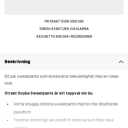
FRI FRAKT ÖVER 1000 SEK
SWISH & FAKTURA VIA KLARNA
4.6/5 BETYG 840 000+ RECENSIONER
Beskrivning
Ett par sweatpants som kombinerar bekvämlighet med en clean
look.
Street Scuba Sweatpants är ett toppval om du:
Vill ha snygga, stilrena sweatpants med en mer åtsittande
passform
Föredrar stretchigt, skrynkelfritt material som följer dina