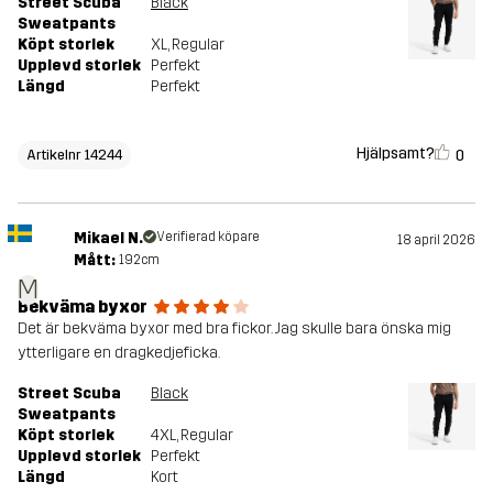
Street Scuba
Black
Sweatpants
Köpt storlek
XL
, Regular
Upplevd storlek
Perfekt
Längd
Perfekt
Hjälpsamt?
0
Artikelnr 14244
Mikael N.
Verifierad köpare
18 april 2026
Mått:
192cm
M
Bekväma byxor
Det är bekväma byxor med bra fickor. Jag skulle bara önska mig
ytterligare en dragkedjeficka.
Street Scuba
Black
Sweatpants
Köpt storlek
4XL
, Regular
Upplevd storlek
Perfekt
Längd
Kort