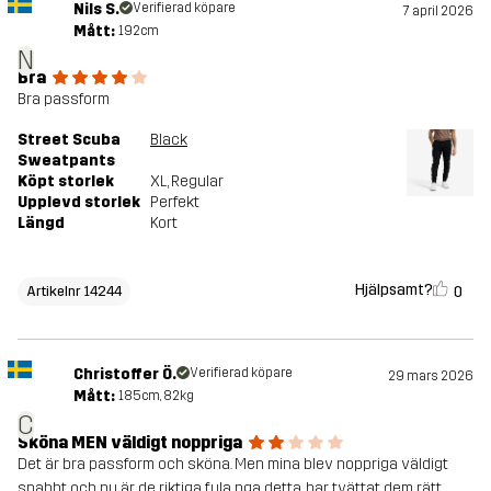
Nils S.
Verifierad köpare
7 april 2026
Mått:
192cm
N
Bra
Bra passform
Street Scuba
Black
Sweatpants
Köpt storlek
XL
, Regular
Upplevd storlek
Perfekt
Längd
Kort
Hjälpsamt?
0
Artikelnr 14244
Christoffer Ö.
Verifierad köpare
29 mars 2026
Mått:
185cm, 82kg
C
Sköna MEN väldigt noppriga
Det är bra passform och sköna. Men mina blev noppriga väldigt
snabbt och nu är de riktiga fula pga detta, har tvättat dem rätt