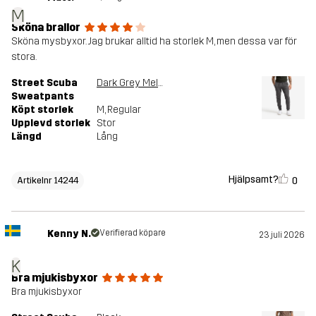
M
Sköna brallor
Sköna mysbyxor. Jag brukar alltid ha storlek M, men dessa var för
stora.
Street Scuba
Dark Grey Melange
Sweatpants
Köpt storlek
M
, Regular
Upplevd storlek
Stor
Längd
Lång
Hjälpsamt?
0
Artikelnr 14244
Kenny N.
Verifierad köpare
23 juli 2026
K
Bra mjukisbyxor
Bra mjukisbyxor