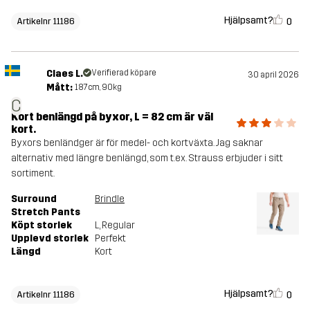
Hjälpsamt?
0
Artikelnr 11186
Claes L.
Verifierad köpare
30 april 2026
Mått:
187cm, 90kg
C
Kort benlängd på byxor, L = 82 cm är väl
kort.
Byxors benländger är för medel- och kortväxta. Jag saknar
alternativ med längre benlängd, som t.ex. Strauss erbjuder i sitt
sortiment.
Surround
Brindle
Stretch Pants
Köpt storlek
L
, Regular
Upplevd storlek
Perfekt
Längd
Kort
Hjälpsamt?
0
Artikelnr 11186