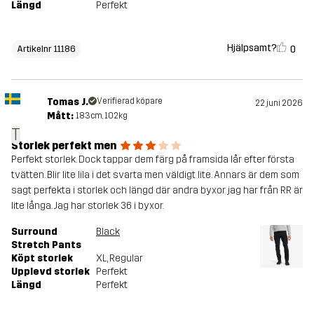
Längd
Perfekt
Hjälpsamt?
0
Artikelnr 11186
Tomas J.
Verifierad köpare
22 juni 2026
Mått:
183cm, 102kg
T
Storlek perfekt men
Perfekt storlek. Dock tappar dem färg på framsida lår efter första
tvätten. Blir lite lila i det svarta men väldigt lite. Annars är dem som
sagt perfekta i storlek och längd där andra byxor jag har från RR är
lite långa. Jag har storlek 36 i byxor.
Surround
Black
Stretch Pants
Köpt storlek
XL
, Regular
Upplevd storlek
Perfekt
Längd
Perfekt