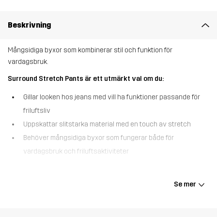
Beskrivning
Mångsidiga byxor som kombinerar stil och funktion för
vardagsbruk.
Surround Stretch Pants är ett utmärkt val om du:
Gillar looken hos jeans med vill ha funktioner passande för
friluftsliv
Uppskattar slitstarka material med en touch av stretch
Behöver mångsidiga byxor som fungerar både för
vardagsbruk och friluftsaktiviteter
Surround Stretch Pants kombinerar det bästa av två världar – en
enkel, jeansinspirerad design och de praktiska funktionerna hos
Se mer
outdoor-byxor. Byxorna är tillverkade i ett tåligt polycotton-
material med precis rätt mängd stretch som ser till att du förblir
bekväm under hela dagen. De är perfekta för allt från ärenden på