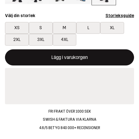
Välj din storlek
Storleksguide
XS
S
M
L
XL
2XL
3XL
4XL
Denna knapp kommer att öppna en modal som bekräftar en ny va
{{size}} inte tillgänglig
Lägg i varukorgen
FRI FRAKT ÖVER 1000 SEK
SWISH & FAKTURA VIA KLARNA
4.6/5 BETYG 840 000+ RECENSIONER