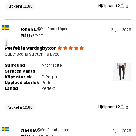
Hjälpsamt?
0
Artikelnr 11186
Johan L.
Verifierad köpare
21 juni 2026
Mått:
179cm
J
Perfekta vardagbyxor
Supersköna stretchiga byxor.
Surround
Anthracite
Stretch Pants
Köpt storlek
S
, Regular
Upplevd storlek
Perfekt
Längd
Perfekt
Hjälpsamt?
0
Artikelnr 11186
Claes B.
Verifierad köpare
9 juni 2026