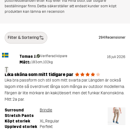
postmeddelanden efter köp eller via Mina sidor, där tidigare
Hållbarhet
Bluesign® approved
läs här
beställningar finns. Detta säkerställer att endast kunder som köpt
produkten kan lämna en recension
Skapad för
VANDRING
ALL-ROUND
Artikelnummer
11186_2893
Filter & Sortering
294 Recensioner
Tomas J.
Verifierad köpare
16 juli 2026
Mått:
183cm, 102kg
T
Lika sköna som mitt tidigare par
Lika bra passform och stil som mitt svarta par. Längden är också
lagom inte så överdrivet långa som många av outdoor modellerna.
Färgen är lite mörkare än kaki/desert men det funkar. Kanonsköna.
Mitt 2a par.
Surround
Brindle
Stretch Pants
Köpt storlek
XL
, Regular
Upplevd storlek
Perfekt