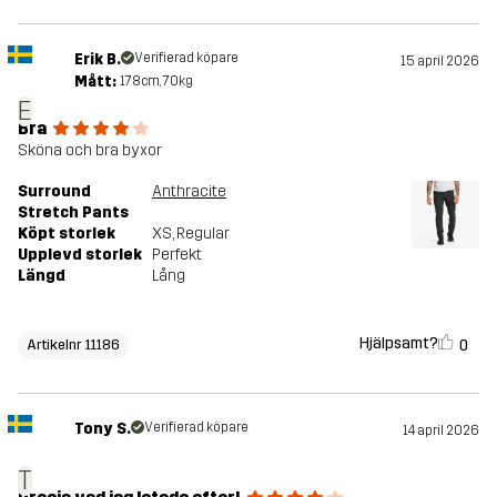
Erik B.
Verifierad köpare
15 april 2026
Mått:
178cm, 70kg
E
Bra
Sköna och bra byxor
Surround
Anthracite
Stretch Pants
Köpt storlek
XS
, Regular
Upplevd storlek
Perfekt
Längd
Lång
Hjälpsamt?
0
Artikelnr 11186
Tony S.
Verifierad köpare
14 april 2026
T