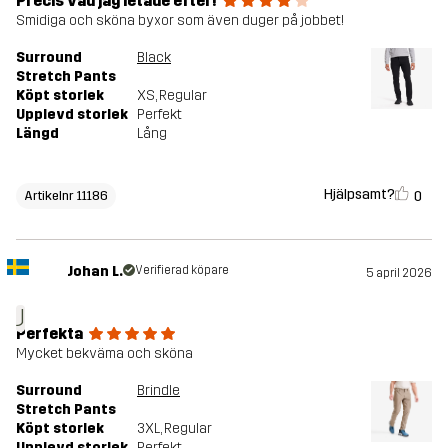
Precis vad jag letade efter!
Smidiga och sköna byxor som även duger på jobbet!
Surround
Black
Stretch Pants
Köpt storlek
XS
, Regular
Upplevd storlek
Perfekt
Längd
Lång
Hjälpsamt?
0
Artikelnr 11186
Johan L.
Verifierad köpare
5 april 2026
J
Perfekta
Mycket bekväma och sköna
Surround
Brindle
Stretch Pants
Köpt storlek
3XL
, Regular
Upplevd storlek
Perfekt