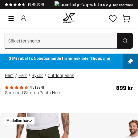
(845 834)
Kundservice
Rensa sök
25% rabatt på bästsäljande träningskläder
Shoppa nu
Hem
Herr
Byxor
Outdoorjeans
899 kr
4.5 (294)
Surround Stretch Pants Herr
Modellen har