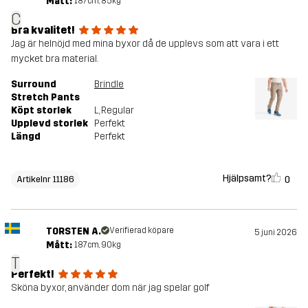
Mått:
187cm, 85kg
C
Bra kvalitet!
Jag är helnöjd med mina byxor då de upplevs som att vara i ett
mycket bra material.
Surround
Brindle
Stretch Pants
Köpt storlek
L
, Regular
Upplevd storlek
Perfekt
Längd
Perfekt
Hjälpsamt?
0
Artikelnr 11186
TORSTEN A.
Verifierad köpare
5 juni 2026
Mått:
187cm, 90kg
T
Perfekt!
Sköna byxor, använder dom när jag spelar golf