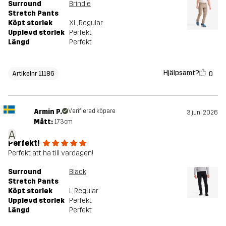
Surround
Brindle
Stretch Pants
Köpt storlek
XL
, Regular
Upplevd storlek
Perfekt
Längd
Perfekt
Hjälpsamt?
0
Artikelnr 11186
Armin P.
Verifierad köpare
3 juni 2026
Mått:
173cm
A
Perfekt!
Perfekt att ha till vardagen!
Surround
Black
Stretch Pants
Köpt storlek
L
, Regular
Upplevd storlek
Perfekt
Längd
Perfekt