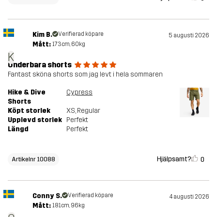
Kim B.
Verifierad köpare
5 augusti 2026
Mått:
173cm, 60kg
K
Underbara shorts
Fantast sköna shorts som jag levt i hela sommaren
Hike & Dive
Cypress
Shorts
Köpt storlek
XS
, Regular
Upplevd storlek
Perfekt
Längd
Perfekt
Hjälpsamt?
0
Artikelnr 10088
Conny S.
Verifierad köpare
4 augusti 2026
Mått:
181cm, 96kg