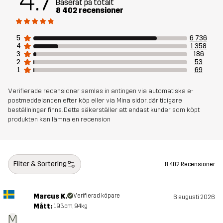
4.7
Baserat på totalt
8 402 recensioner
Skapad för
ALL-ROUND
VANDRING
5
6 736
4
1 358
Artikelnummer
10088_2001
3
186
2
53
1
69
Verifierade recensioner samlas in antingen via automatiska e-
postmeddelanden efter köp eller via Mina sidor, där tidigare
beställningar finns. Detta säkerställer att endast kunder som köpt
produkten kan lämna en recension
Filter & Sortering
8 402 Recensioner
Marcus K.
Verifierad köpare
6 augusti 2026
Mått:
193cm, 94kg
M