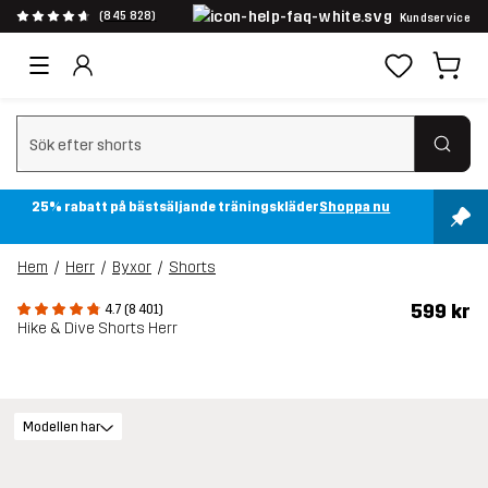
(845 828)
Kundservice
Rensa sök
25% rabatt på bästsäljande träningskläder
Shoppa nu
Hem
Herr
Byxor
Shorts
599 kr
4.7 (8 401)
Hike & Dive Shorts Herr
Modellen har