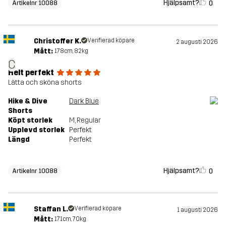
Hjälpsamt?
0
Artikelnr 10088
Christoffer K.
Verifierad köpare
2 augusti 2026
Mått:
178cm, 82kg
C
Helt perfekt
Lätta och sköna shorts
Hike & Dive
Dark Blue
Shorts
Köpt storlek
M
, Regular
Upplevd storlek
Perfekt
Längd
Perfekt
Hjälpsamt?
0
Artikelnr 10088
Staffan L.
Verifierad köpare
1 augusti 2026
Mått:
171cm, 70kg