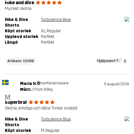
Hike and dive
Mycket sköna
Hike & Dive
Turbulence Blue
Shorts
Köpt storlek
XL
, Regular
Upplevd storlek
Perfekt
Längd
Perfekt
Hjälpsamt?
0
Artikelnr 10088
Maria H.
Verifierad köpare
5 augusti 2026
Mått:
170cm, 69kg
M
Superbra!
Sköna, smidiga och lätta. Torkar snabbt.
Hike & Dive
Turbulence Blue
Shorts
Köpt storlek
M
, Regular