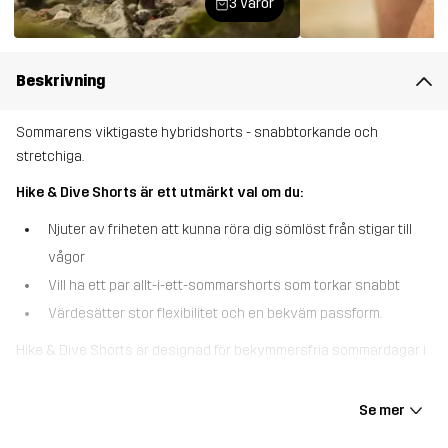
3 varor
Beskrivning
Sommarens viktigaste hybridshorts - snabbtorkande och
stretchiga.
Hike & Dive Shorts är ett utmärkt val om du:
Njuter av friheten att kunna röra dig sömlöst från stigar till
vågor
Vill ha ett par allt-i-ett-sommarshorts som torkar snabbt
Värdesätter stor flexibilitet och en bekväm passform.
Hike & Dive Shorts är designad för bekymmersfria sommardagar i
vattnet och vandringsspåret. Dessa hybridshorts är tillverkade i
ett snabbtorkande 4-vägs stretchmaterial som rör sig med dina
Se mer
rörelser och ger stor flexibilitet och bekvämlighet när du är på
språng. Hike & Dive Shorts har två djupa handfickor och en