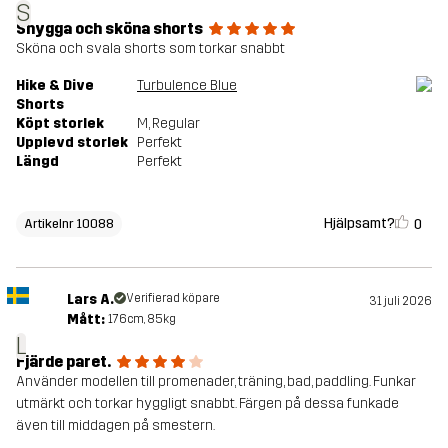
S
Snygga och sköna shorts
Sköna och svala shorts som torkar snabbt
Hike & Dive
Turbulence Blue
Shorts
Köpt storlek
M
, Regular
Upplevd storlek
Perfekt
Längd
Perfekt
Hjälpsamt?
0
Artikelnr 10088
Lars A.
Verifierad köpare
31 juli 2026
Mått:
176cm, 85kg
L
Fjärde paret.
Använder modellen till promenader, träning, bad, paddling. Funkar
utmärkt och torkar hyggligt snabbt. Färgen på dessa funkade
även till middagen på smestern.