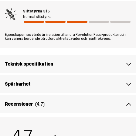
bakficka med kardborreband samt en lårficka med dragkedja för
Slitstyrka
3/5
att hålla dina småprylar säkra och lättillgängliga. Dessa shorts är
Normal slitstyrka
det perfekta valet för vandringar i varmt väder, svalkande simturer
och andra utomhusäventyr på, i eller nära vatten.
Egenskapernas värde är i relation till andra RevolutionRace-produkter och
kan variera beroende på utförd aktivitet, väder och hjärtfrekvens.
Modellen
är 182 cm väger 85 kg och har storlek L.
Passform
REGULAR FIT
Teknisk specifikation
Material 1
77% Polyester (Återvunnen), 15% Bomull,
8% Elastan
Spårbarhet
Foder
95% Polyester (Återvunnen), 5%
Recensioner
(4.7)
Polyester
Hållbarhet
Återvunna detaljer
läs här
Bluesign® approved
läs här