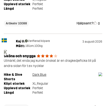
Upplevd storlek
Perfekt
Längd
Perfekt
Hjälpsamt?
0
Artikelnr 10088
Kaj U.
Verifierad köpare
3 augusti 2026
Mått:
181cm, 100kg
K
Sköna och snygga
Utmärkt, det enda jag kunde önskat är en dragkedjeficka till på
andra sidan för t.ex nycklar
Hike & Dive
Dark Blue
Shorts
Köpt storlek
XL
, Regular
Upplevd storlek
Perfekt
Längd
Perfekt