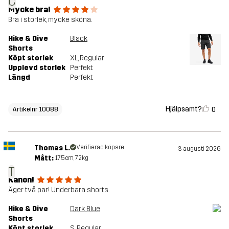
C
Mycke bra!
Bra i storlek, mycke sköna.
Hike & Dive
Black
Shorts
Köpt storlek
XL
, Regular
Upplevd storlek
Perfekt
Längd
Perfekt
Hjälpsamt?
0
Artikelnr 10088
Thomas L.
Verifierad köpare
3 augusti 2026
Mått:
175cm, 72kg
T
Kanon!
Äger två par! Underbara shorts.
Hike & Dive
Dark Blue
Shorts
Köpt storlek
S
, Regular