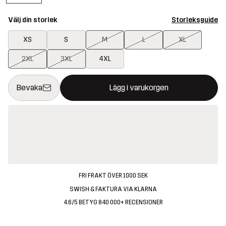
Välj din storlek
Storleksguide
XS
S
M
L
XL
2XL
3XL
4XL
Denna knapp kommer att öppna en modal som bekräftar en ny va
{{size}} inte tillgänglig
Bevaka
Lägg i varukorgen
FRI FRAKT ÖVER 1000 SEK
SWISH & FAKTURA VIA KLARNA
4.6/5 BETYG 840 000+ RECENSIONER