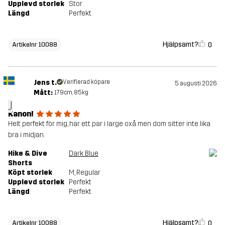
Upplevd storlek
Stor
Längd
Perfekt
Hjälpsamt?
0
Artikelnr 10088
Jens t.
Verifierad köpare
5 augusti 2026
Mått:
179cm, 85kg
J
Kanon!
Helt perfekt för mig, har ett par i large oxå men dom sitter inte lika
bra i midjan.
Hike & Dive
Dark Blue
Shorts
Köpt storlek
M
, Regular
Upplevd storlek
Perfekt
Längd
Perfekt
Hjälpsamt?
0
Artikelnr 10088