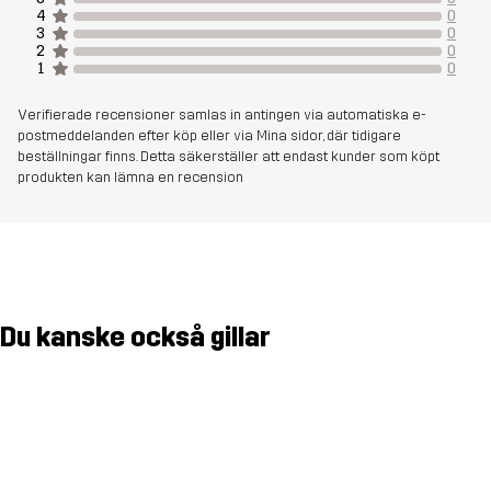
Andningsförmåga: 25 000 g/m²/24h
4
0
3
0
2
0
1
0
Vikt
727g i storlek M
Verifierade recensioner samlas in antingen via automatiska e-
Skapad för
KLÄTTRING & BERGSBESTIGNING
postmeddelanden efter köp eller via Mina sidor, där tidigare
beställningar finns. Detta säkerställer att endast kunder som köpt
UTFÖRSÅKNING
produkten kan lämna en recension
Artikelnummer
14323_2001
Du kanske också gillar