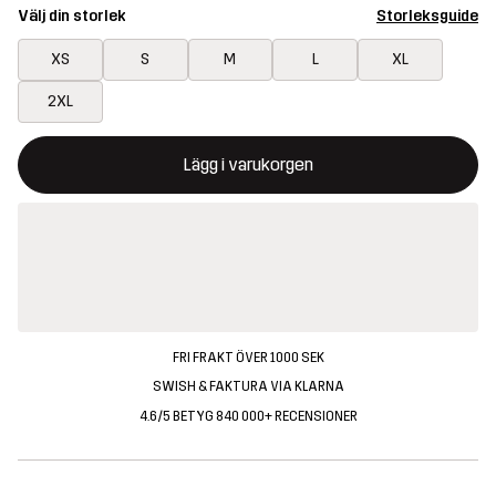
Välj din storlek
Storleksguide
XS
S
M
L
XL
2XL
Denna knapp kommer att öppna en modal som bekräftar en ny va
{{size}} inte tillgänglig
Lägg i varukorgen
FRI FRAKT ÖVER 1000 SEK
SWISH & FAKTURA VIA KLARNA
4.6/5 BETYG 840 000+ RECENSIONER