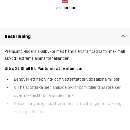
Läs mer här
Beskrivning
Premium 3-lagers skalbyxor med hängslen, framtagna för maximalt
skydd i extrema alpina förhållanden.
Ultra 3L Shell Bib Pants är rätt val om du:
Behöver ett helt vind- och vattentätt skydd i alpina miljöer
Vill ha slitstarka men smidiga byxor som följer dina rörelser
även i tekniskt utmanande miljöer
Söker mångsidiga skalbyxor för alpin klättring, utförsåkning
och expeditioner
Ultra 3L Shell Bib Pants är vind- och vattentäta skalbyxor med ett
Hypershell® Pro-membran, skapade för att klara de allra tuffaste