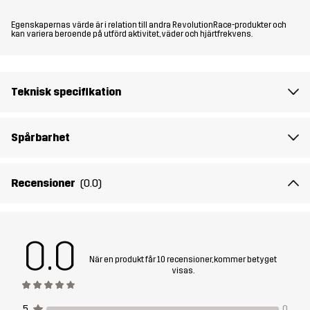
Passform
REGULAR FIT
Egenskapernas värde är i relation till andra RevolutionRace-produkter och
kan variera beroende på utförd aktivitet, väder och hjärtfrekvens.
Material 1
95% Polyamid (Återvunnen), 5% Elastan
Material 1
100% Polyester (Återvunnen)
Teknisk specifikation
Baksida
Material 2
100% Polyamid
Spårbarhet
Material 2
100% Polyester
Recensioner
(0.0)
Baksida
Material 3
85% Polyamid (Återvunnen), 15% Elastan
0.0
När en produkt får 10 recensioner, kommer betyget
Foder
100% Polyester
visas.
Membran
Vattenpelare: 30 000 mm
5
0