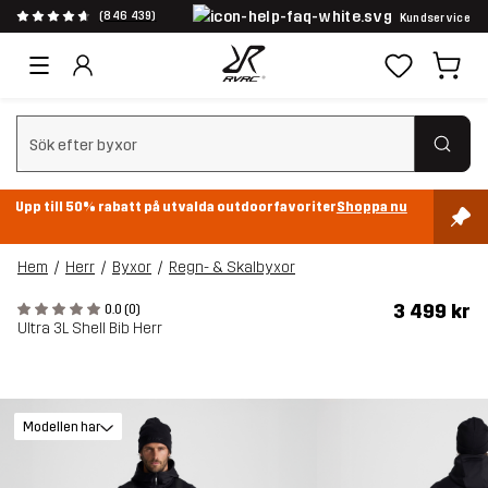
(846 439)
Kundservice
Rensa sök
Upp till 50% rabatt på utvalda outdoorfavoriter
Shoppa nu
Hem
Herr
Byxor
Regn- & Skalbyxor
3 499 kr
0.0 (0)
Ultra 3L Shell Bib Herr
Modellen har