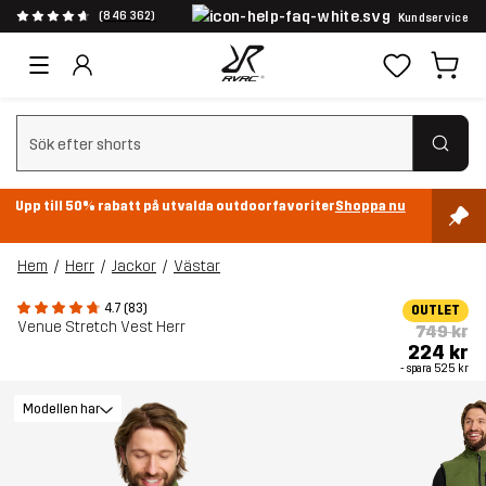
(846 362)
Kundservice
Rensa sök
Upp till 50% rabatt på utvalda outdoorfavoriter
Shoppa nu
Hem
Herr
Jackor
Västar
4.7 (83)
OUTLET
Venue Stretch Vest Herr
749 kr
224 kr
- spara
525 kr
Modellen har