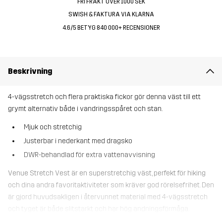
FRI FRAKT ÖVER 1000 SEK
SWISH & FAKTURA VIA KLARNA
4.6/5 BETYG 840 000+ RECENSIONER
Beskrivning
4-vägsstretch och flera praktiska fickor gör denna väst till ett
grymt alternativ både i vandringsspåret och stan.
Mjuk och stretchig
Justerbar i nederkant med dragsko
DWR-behandlad för extra vattenavvisning
Venue Stretch Vest är en superstretchig väst, perfekt för hiking
och dina andra favoritaktiviteter som kräver god rörelsefrihet. Den
är gjord huvudsakligen i återvunnet material med 4-vägsstretch
och tyget är både slitstarkt och har hög andningsförmåga.
Trikåpanelerna under armarna och över ryggen gör västen extra