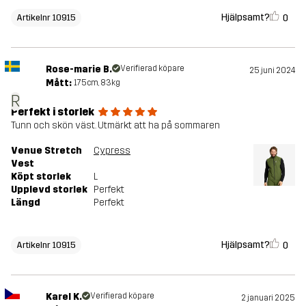
Hjälpsamt?
0
Artikelnr 10915
Rose-marie B.
Verifierad köpare
25 juni 2024
Mått:
175cm, 83kg
R
Perfekt i storlek
Tunn och skön väst. Utmärkt att ha på sommaren
Venue Stretch
Cypress
Vest
Köpt storlek
L
Upplevd storlek
Perfekt
Längd
Perfekt
Hjälpsamt?
0
Artikelnr 10915
Karel K.
Verifierad köpare
2 januari 2025