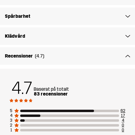
Artikelnummer
10915_2801
Spårbarhet
Klädvård
Recensioner
(4.7)
4.7
Baserat på totalt
83 recensioner
5
62
4
17
3
4
2
0
1
0