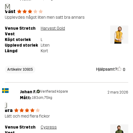
M
Väst
Upplevdes något liten men satt bra annars
Venue Stretch
Harvest Gold
Vest
Köpt storlek
L
Upplevd storlek
Liten
Längd
Kort
Hjälpsamt?
0
Artikelnr 10915
Johan F.
Verifierad köpare
2 mars 2026
Mått:
183cm, 75kg
J
Bra
Lätt och med flera fickor
Venue Stretch
Cypress
Vest