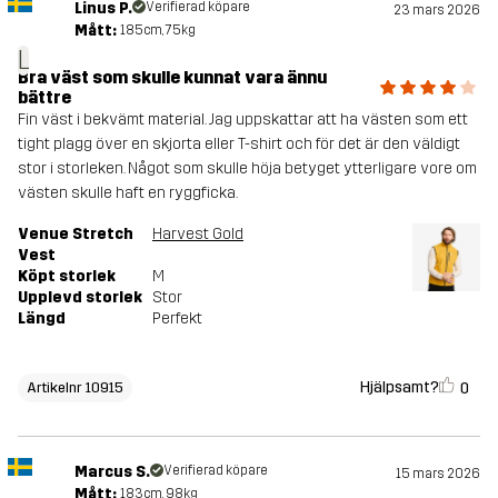
Linus P.
Verifierad köpare
23 mars 2026
Mått:
185cm, 75kg
L
Bra väst som skulle kunnat vara ännu
bättre
Fin väst i bekvämt material. Jag uppskattar att ha västen som ett
tight plagg över en skjorta eller T-shirt och för det är den väldigt
stor i storleken. Något som skulle höja betyget ytterligare vore om
västen skulle haft en ryggficka.
Venue Stretch
Harvest Gold
Vest
Köpt storlek
M
Upplevd storlek
Stor
Längd
Perfekt
Hjälpsamt?
0
Artikelnr 10915
Marcus S.
Verifierad köpare
15 mars 2026
Mått:
183cm, 98kg