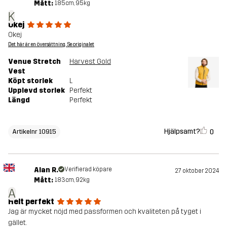
Mått:
185cm, 95kg
K
Okej
Okej
Det här är en översättning. Se originalet
Venue Stretch
Harvest Gold
Vest
Köpt storlek
L
Upplevd storlek
Perfekt
Längd
Perfekt
Hjälpsamt?
0
Artikelnr 10915
Alan R.
Verifierad köpare
27 oktober 2024
Mått:
183cm, 92kg
A
Helt perfekt
Jag är mycket nöjd med passformen och kvaliteten på tyget i
gället.