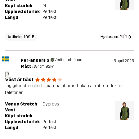
Köpt storlek
M
Upplevd storlek
Perfekt
Längd
Perfekt
Hjälpsamt?
0
Artikelnr 10915
Per-anders S.
Verifierad köpare
5 april 2025
Mått:
184cm, 92kg
P
Väst är bäst
Jag gillar stretchett i materialet bröstfickan är rätt storlek för
telefonen
Venue Stretch
Cypress
Vest
Köpt storlek
L
Upplevd storlek
Perfekt
Längd
Perfekt