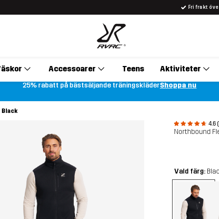
Fri frakt öv
äskor
Accessoarer
Teens
Aktiviteter
25% rabatt på bästsäljande träningskläder
Shoppa nu
 Black
4.6 
Northbound Fl
Vald färg:
Bla