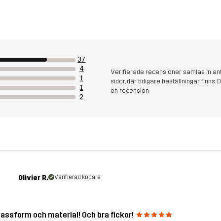
37
4
Verifierade recensioner samlas in an
1
sidor, där tidigare beställningar finn
1
en recension
2
Olivier R.
Verifierad köpare
passform och material! Och bra fickor!