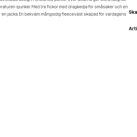
peraturen sjunker. Med tre fickor med dragkedja för småsaker och en
Ska
der en jacka. En bekväm, mångsidig fleeceväst skapad för vardagens
Art