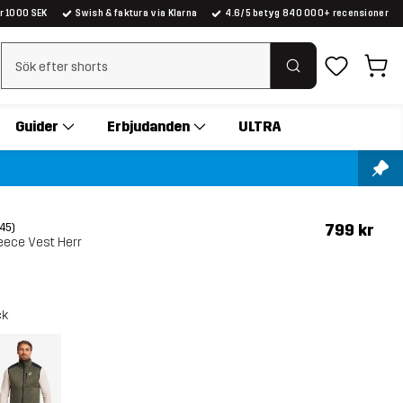
er 1000 SEK
Swish & faktura via Klarna
4.6/5 betyg 840 000+ recensioner
Rensa sök
Guider
Erbjudanden
ULTRA
799 kr
(45)
eece Vest Herr
ck