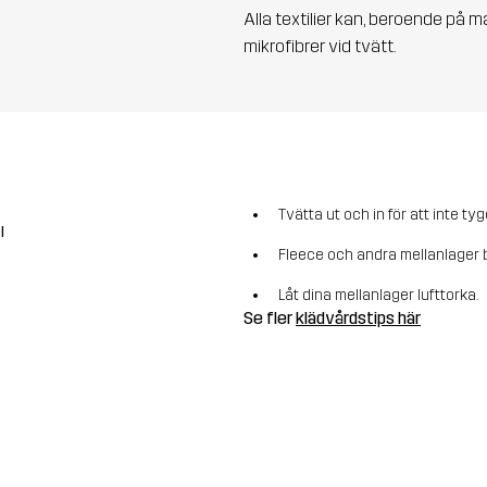
Alla textilier kan, beroende på m
mikrofibrer vid tvätt.
Tvätta ut och in för att inte tyg
l
Fleece och andra mellanlager b
Låt dina mellanlager lufttorka.
Se fler
klädvårdstips här