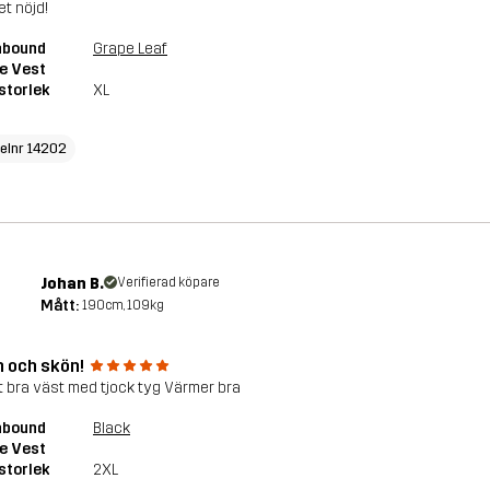
t nöjd!
hbound
Grape Leaf
e Vest
storlek
XL
kelnr 14202
Johan B.
Verifierad köpare
Mått:
190cm, 109kg
 och skön!
gt bra väst med tjock tyg Värmer bra
hbound
Black
e Vest
storlek
2XL