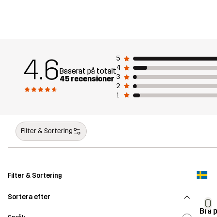
4.6
5
4
Baserat på totalt
3
45 recensioner
2
1
Filter & Sortering
Filter & Sortering
Sortera efter
O
Bra 