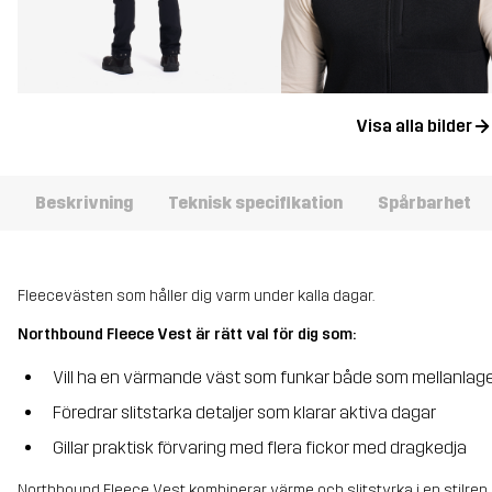
Visa alla bilder
Beskrivning
Teknisk specifikation
Spårbarhet
Fleecevästen som håller dig varm under kalla dagar.
Northbound Fleece Vest är rätt val för dig som:
Vill ha en värmande väst som funkar både som mellanlage
Föredrar slitstarka detaljer som klarar aktiva dagar
Gillar praktisk förvaring med flera fickor med dragkedja
Northbound Fleece Vest kombinerar värme och slitstyrka i en stilren, 