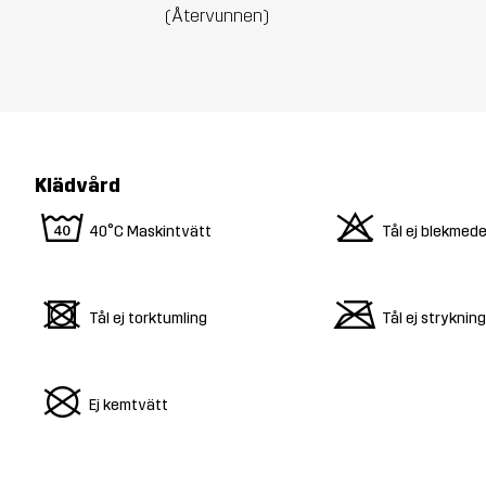
(Återvunnen)
Klädvård
8
o
40°C Maskintvätt
Tål ej blekmede
d
m
Tål ej torktumling
Tål ej strykning
U
Ej kemtvätt