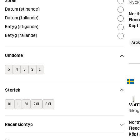
Språk
Mycke
Datum (stigande)
Nort
Datum (fallande)
Fleec
Köpt 
Betyg (stigande)
Betyg (fallande)
Arti
Omdöme
5
4
3
2
1
Storlek
J
Varm
XL
L
M
2XL
3XL
Rikti
Nort
Recensiontyp
Fleec
Köpt 