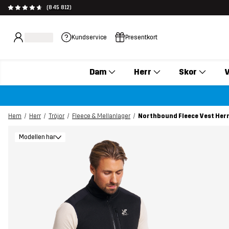
(845 812)
Kundservice
Presentkort
Dam
Herr
Skor
V
Hem
Herr
Tröjor
Fleece & Mellanlager
Northbound Fleece Vest Herr
Modellen har