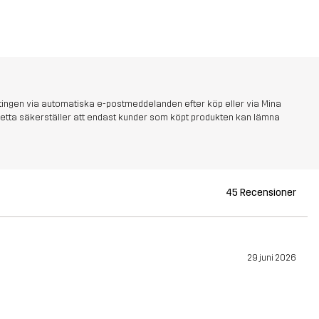
tingen via automatiska e-postmeddelanden efter köp eller via Mina
s. Detta säkerställer att endast kunder som köpt produkten kan lämna
45 Recensioner
29 juni 2026