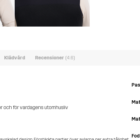
Klädvård
Recensioner
(4.6)
Pa
Mat
r och för vardagens utomhusliv
Mat
Fod
avskalad design. Förstärkta partier över axlarna ger extra tålighet