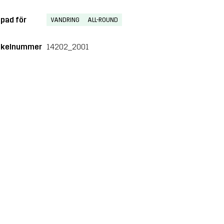
pad för
VANDRING
ALL-ROUND
ikelnummer
14202_2001