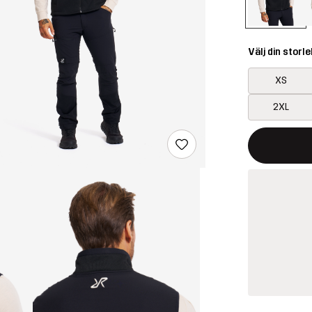
Välj din storle
XS
2XL
Denna knapp k
{{size}} inte t