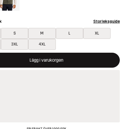
k
Storleksguide
S
M
L
XL
3XL
4XL
ommer att öppna en modal som bekräftar en ny vara i varukorg
illgänglig
Lägg i varukorgen
FRI FRAKT ÖVER 1000 SEK