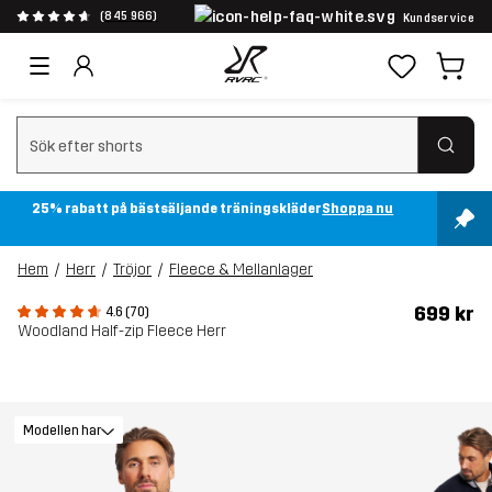
(845 966)
Kundservice
Rensa sök
25% rabatt på bästsäljande träningskläder
Shoppa nu
Hem
Herr
Tröjor
Fleece & Mellanlager
699 kr
4.6 (70)
Woodland Half-zip Fleece Herr
Modellen har