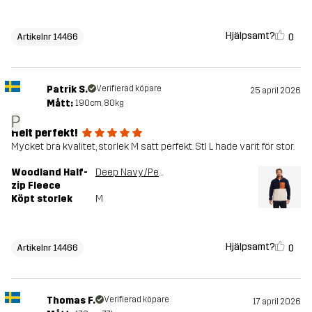
Hjälpsamt?
0
Artikelnr 14466
Patrik S.
Verifierad köpare
25 april 2026
Mått:
190cm, 80kg
P
Helt perfekt!
Mycket bra kvalitet, storlek M satt perfekt. Stl L hade varit för stor.
Woodland Half-
Deep Navy/Peyote
zip Fleece
Köpt storlek
M
Hjälpsamt?
0
Artikelnr 14466
Thomas F.
Verifierad köpare
17 april 2026