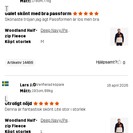
Mått:
178cm, 77kg
T
Galet skönt med bra passform
Skönaste tröjan jag ägt Passformen är lös men bra
Woodland Half-
Deep Navy/Peyote
zip Fleece
Köpt storlek
M
Hjälpsamt?
0
Artikelnr 14466
Lars J.
Verifierad köpare
16 april 2026
Mått:
193cm, 88kg
L
Otroligt nöjd
Denna är fantastisk skönt. Lite stor i storlek
Woodland Half-
Deep Navy/Peyote
zip Fleece
Köpt storlek
L