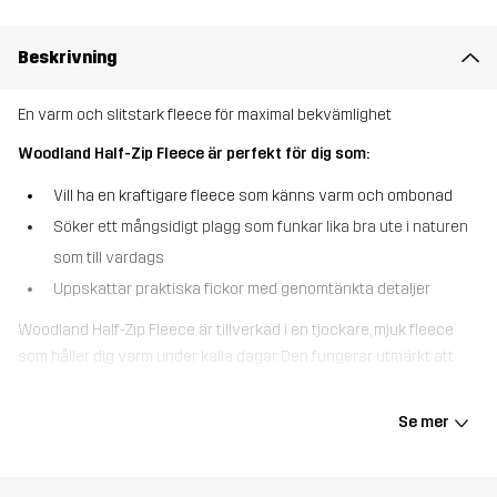
Beskrivning
En varm och slitstark fleece för maximal bekvämlighet
Woodland Half-Zip Fleece är perfekt för dig som:
Vill ha en kraftigare fleece som känns varm och ombonad
Söker ett mångsidigt plagg som funkar lika bra ute i naturen
som till vardags
Uppskattar praktiska fickor med genomtänkta detaljer
Woodland Half-Zip Fleece är tillverkad i en tjockare, mjuk fleece
som håller dig varm under kalla dagar. Den fungerar utmärkt att
bära som ytterplagg, men är också perfekt som mellanlager under
en skaljacka. Bröstfickan i tåligt ripstop-material har dragkedja,
Se mer
och de två handfickorna med dragkedja ger säker förvaring för
dina viktigaste saker. Elastiska ärmslut bidrar till en skön passform
och hjälper till att stänga ute kylan. Varm, slitstark och lätt att