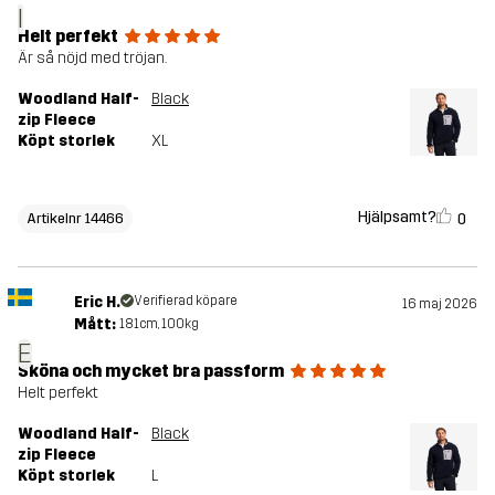
I
Helt perfekt
Är så nöjd med tröjan.
Woodland Half-
Black
zip Fleece
Köpt storlek
XL
Hjälpsamt?
0
Artikelnr 14466
Eric H.
Verifierad köpare
16 maj 2026
Mått:
181cm, 100kg
E
Sköna och mycket bra passform
Helt perfekt
Woodland Half-
Black
zip Fleece
Köpt storlek
L