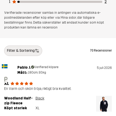
1
2
Verifierade recensioner samlas in antingen via automatiska e-
postmeddelanden efter köp eller via Mina sidor, där tidigare
beställningar finns. Detta säkerställer att endast kunder som köpt
produkten kan lämna en recension
Filter & Sortering
70 Recensioner
Pablo J.
Verifierad köpare
5 juli 2026
Mått:
180cm, 93kg
P
XL
En Varm och skön tröja, riktigt bra kvalitet.
Woodland Half-
Black
zip Fleece
Köpt storlek
XL