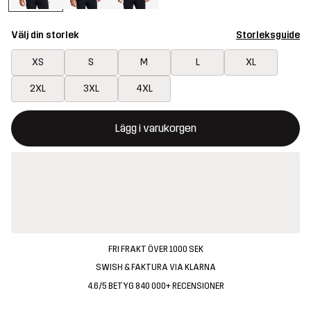
Välj din storlek
Storleksguide
XS
S
M
L
XL
2XL
3XL
4XL
Denna knapp kommer att öppna en modal som bekräftar en ny va
{{size}} inte tillgänglig
Lägg i varukorgen
FRI FRAKT ÖVER 1000 SEK
SWISH & FAKTURA VIA KLARNA
4.6/5 BETYG 840 000+ RECENSIONER