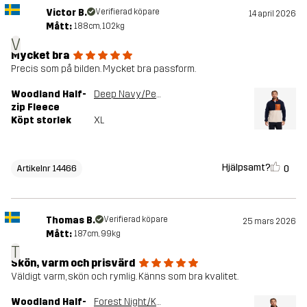
Victor B.
Verifierad köpare
14 april 2026
Mått:
188cm, 102kg
V
Mycket bra
Precis som på bilden. Mycket bra passform.
Woodland Half-
Deep Navy/Peyote
zip Fleece
Köpt storlek
XL
Hjälpsamt?
0
Artikelnr 14466
Thomas B.
Verifierad köpare
25 mars 2026
Mått:
187cm, 99kg
T
Skön, varm och prisvärd
Väldigt varm, skön och rymlig. Känns som bra kvalitet.
Woodland Half-
Forest Night/Kalamata