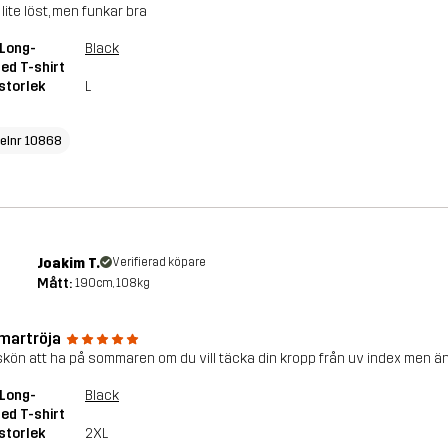
 lite löst, men funkar bra
Long-
Black
ed T-shirt
storlek
L
kelnr 10868
Joakim T.
Verifierad köpare
Mått:
190cm, 108kg
artröja
skön att ha på sommaren om du vill täcka din kropp från uv index men ä
Long-
Black
ed T-shirt
storlek
2XL