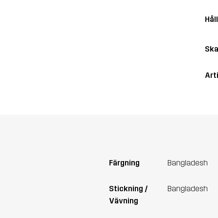
Hål
Ska
Art
Färgning
Bangladesh
Stickning /
Bangladesh
Vävning