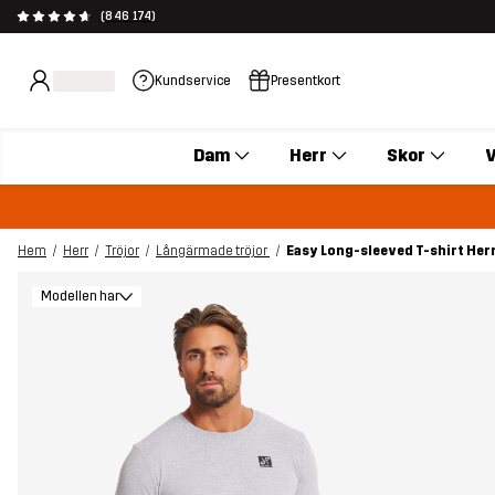
(846 174)
Kundservice
Presentkort
Dam
Herr
Skor
V
Hem
Herr
Tröjor
Långärmade tröjor
Easy Long-sleeved T-shirt Her
Modellen har