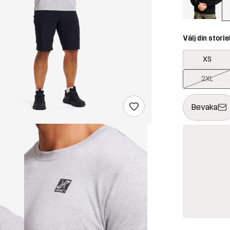
Välj din storle
XS
2XL
Denna knapp k
{{size}} inte t
Bevaka