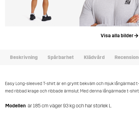
Visa alla bilder
Beskrivning
Spårbarhet
Klädvård
Recension
Easy Long-sleeved T-shirt är en grymt bekväm och mjuk långärmad t-sh
med ribbad krage och ribbade ärmslut. Med denna långärmade t-shirt 
Modellen
är 185 cm väger 93 kg och har storlek L.