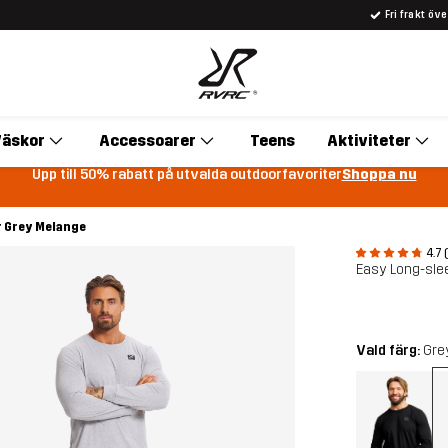
Fri frakt öv
äskor
Accessoarer
Teens
Aktiviteter
Upp till 50% rabatt på utvalda outdoorfavoriter
Shoppa nu
r Grey Melange
4.7 
Easy Long-slee
Vald färg:
Gre