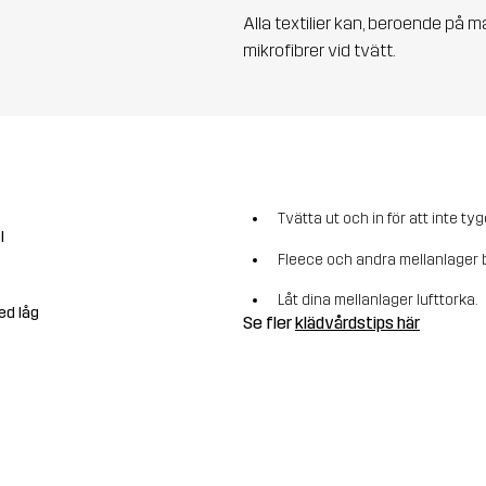
Alla textilier kan, beroende på m
mikrofibrer vid tvätt.
Tvätta ut och in för att inte tyg
l
Fleece och andra mellanlager b
Låt dina mellanlager lufttorka.
ed låg
Se fler
klädvårdstips här