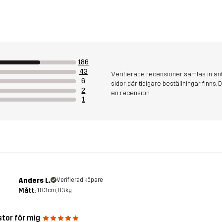
186
43
Verifierade recensioner samlas in an
6
sidor, där tidigare beställningar finn
2
en recension
1
Anders L.
Verifierad köpare
Mått:
183cm, 83kg
stor för mig