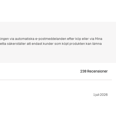
tingen via automatiska e-postmeddelanden efter köp eller via Mina
s. Detta säkerställer att endast kunder som köpt produkten kan lämna
238 Recensioner
1 juli 2026