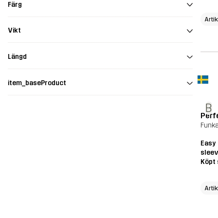
Färg
Arti
Vikt
Längd
item_baseProduct
B
Perf
Funka
Easy 
sleev
Köpt 
Arti