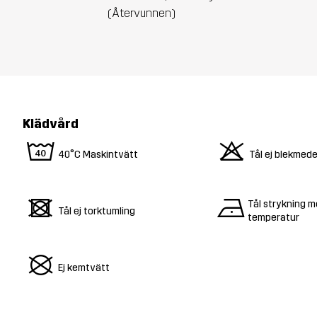
(Återvunnen)
Klädvård
8
o
40°C Maskintvätt
Tål ej blekmede
d
n
Tål strykning m
Tål ej torktumling
temperatur
U
Ej kemtvätt