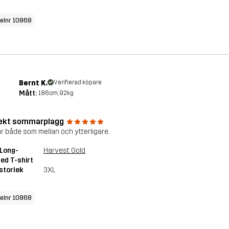
kelnr 10868
Bernt K.
Verifierad köpare
Mått:
186cm, 92kg
ekt sommarplagg
r både som mellan och ytterligare.
Long-
Harvest Gold
ed T-shirt
storlek
3XL
kelnr 10868