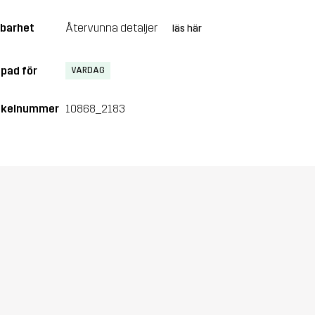
lbarhet
Återvunna detaljer
läs här
pad för
VARDAG
ikelnummer
10868_2183