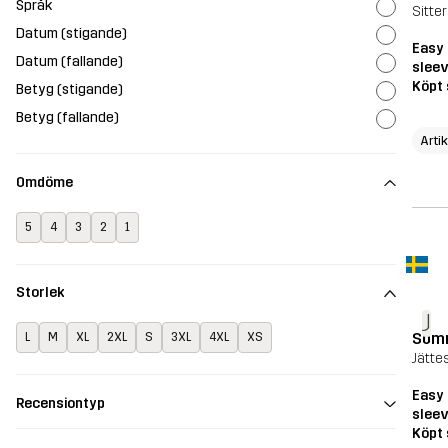
Språk
Sitter
Datum (stigande)
Easy 
Datum (fallande)
sleev
Köpt 
Betyg (stigande)
Betyg (fallande)
Arti
Omdöme
5
4
3
2
1
Storlek
J
Somm
L
M
XL
2XL
S
3XL
4XL
XS
Jätte
Easy 
Recensiontyp
sleev
Köpt 