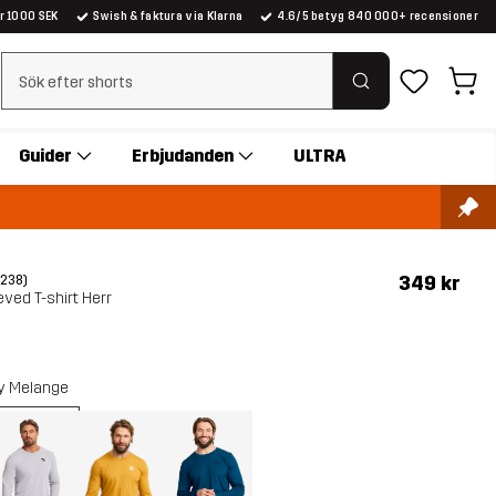
er 1000 SEK
Swish & faktura via Klarna
4.6/5 betyg 840 000+ recensioner
Rensa sök
Guider
Erbjudanden
ULTRA
349 kr
(238)
ved T-shirt Herr
y Melange