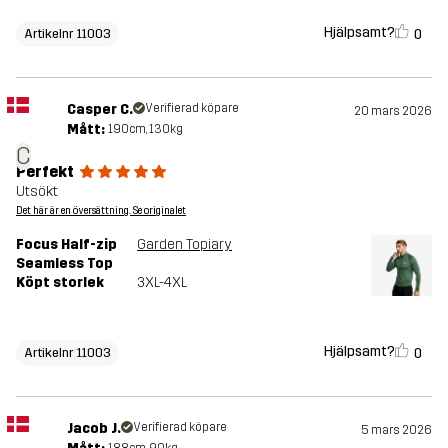
Hjälpsamt?
0
Artikelnr 11003
Casper C.
Verifierad köpare
20 mars 2026
Mått:
190cm, 130kg
C
Perfekt
Utsökt
Det här är en översättning. Se originalet
Focus Half-zip
Garden Topiary
Seamless Top
Köpt storlek
3XL-4XL
Hjälpsamt?
0
Artikelnr 11003
Jacob J.
Verifierad köpare
5 mars 2026
188cm, 90kg