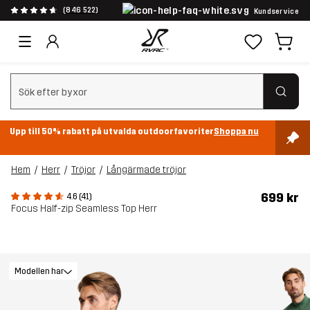
(846 522)
Kundservice
Rensa sök
Upp till 50% rabatt på utvalda outdoorfavoriter
Shoppa nu
Hem
Herr
Tröjor
Långärmade tröjor
699 kr
4.6 (41)
Focus Half-zip Seamless Top Herr
Modellen har