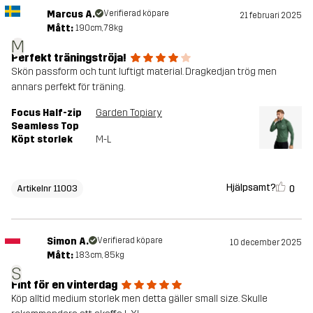
Marcus A.
Verifierad köpare
21 februari 2025
Mått:
190cm, 78kg
M
Perfekt träningströja!
Skön passform och tunt luftigt material. Dragkedjan trög men
annars perfekt för träning.
Focus Half-zip
Garden Topiary
Seamless Top
Köpt storlek
M-L
Hjälpsamt?
0
Artikelnr 11003
Simon A.
Verifierad köpare
10 december 2025
Mått:
183cm, 85kg
S
Fint för en vinterdag
Köp alltid medium storlek men detta gäller small size. Skulle