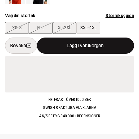
Välj din storlek
Storleksguide
XS-S
M-L
XL-2XL
3XL-4XL
Denna knapp kommer att öppna en modal som bekräftar en ny va
{{size}} inte tillgänglig
Bevaka
Lägg i varukorgen
FRI FRAKT ÖVER 1000 SEK
SWISH & FAKTURA VIA KLARNA
4.6/5 BETYG 840 000+ RECENSIONER