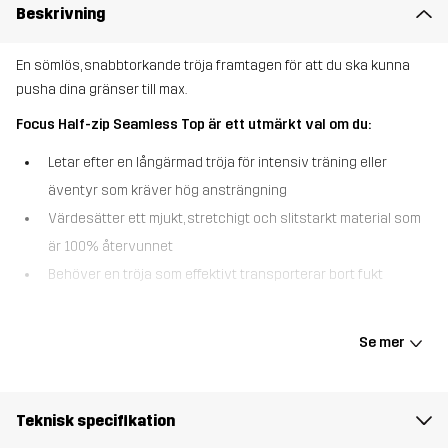
Beskrivning
En sömlös, snabbtorkande tröja framtagen för att du ska kunna
pusha dina gränser till max.
Focus Half-zip Seamless Top är ett utmärkt val om du:
Letar efter en långärmad tröja för intensiv träning eller
äventyr som kräver hög ansträngning
Värdesätter ett mjukt, stretchigt och slitstarkt material som
är 100% återvunnet
Behöver en tröja som effektivt transporterar bort fukt
Focus Half-zip Seamless Top är designad för en aktiv livsstil och
erbjuder en oslagbar kombination av komfort och prestanda.
Se mer
Denna långärmade tröja är tillverkad av ett mjukt och stretchigt
tyg i 100 % återvunnet material, vilket ger överlägsen rörelsefrihet
och perfekt passform. Den sömlösa konstruktionen minimerar
Teknisk specifikation
risken för skav, även under högintensiva aktiviteter, medan de