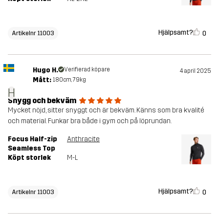
Hjälpsamt?
0
Artikelnr 11003
Hugo H.
Verifierad köpare
4 april 2025
Mått:
180cm, 79kg
H
Snygg och bekväm
Mycket nöjd, sitter snyggt och är bekväm. Känns som bra kvalité
och material. Funkar bra både i gym och på löprundan.
Focus Half-zip
Anthracite
Seamless Top
Köpt storlek
M-L
Hjälpsamt?
0
Artikelnr 11003