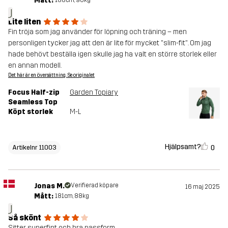
Mått:
J
Lite liten
Fin tröja som jag använder för löpning och träning – men
personligen tycker jag att den är lite för mycket "slim-fit". Om jag
hade behövt beställa igen skulle jag ha valt en större storlek eller
en annan modell.
Det här är en översättning. Se originalet
Focus Half-zip
Garden Topiary
Seamless Top
Köpt storlek
M-L
Hjälpsamt?
0
Artikelnr 11003
Jonas M.
Verifierad köpare
16 maj 2025
Mått:
181cm, 88kg
J
Så skönt
Sitter superfint och bra passform