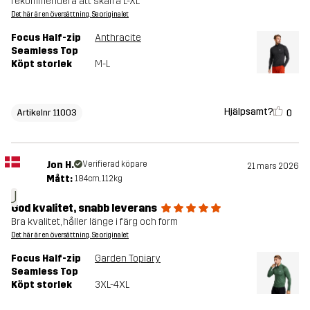
rekommendera att skaffa L-XL
Det här är en översättning. Se originalet
Focus Half-zip
Anthracite
Seamless Top
Köpt storlek
M-L
Hjälpsamt?
0
Artikelnr 11003
Jon H.
Verifierad köpare
21 mars 2026
Mått:
184cm, 112kg
J
God kvalitet, snabb leverans
Bra kvalitet, håller länge i färg och form
Det här är en översättning. Se originalet
Focus Half-zip
Garden Topiary
Seamless Top
Köpt storlek
3XL-4XL