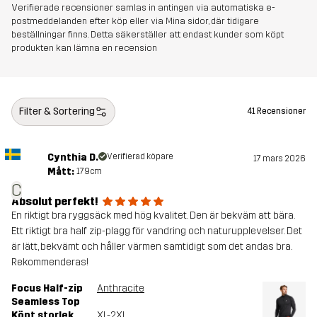
Verifierade recensioner samlas in antingen via automatiska e-
Artikelnummer
11003_2896
postmeddelanden efter köp eller via Mina sidor, där tidigare
beställningar finns. Detta säkerställer att endast kunder som köpt
produkten kan lämna en recension
Filter & Sortering
41 Recensioner
Cynthia D.
Verifierad köpare
17 mars 2026
Mått:
179cm
C
Absolut perfekt!
En riktigt bra ryggsäck med hög kvalitet. Den är bekväm att bära.
Ett riktigt bra half zip-plagg för vandring och naturupplevelser. Det
är lätt, bekvämt och håller värmen samtidigt som det andas bra.
Rekommenderas!
Focus Half-zip
Anthracite
Seamless Top
Köpt storlek
XL-2XL