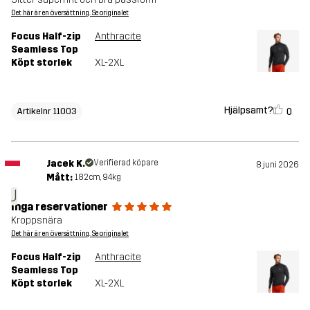
Det här är en översättning. Se originalet
Focus Half-zip
Anthracite
Seamless Top
Köpt storlek
XL-2XL
Hjälpsamt?
0
Artikelnr 11003
Jacek K.
Verifierad köpare
8 juni 2026
Mått:
182cm, 94kg
J
Inga reservationer
Kroppsnära
Det här är en översättning. Se originalet
Focus Half-zip
Anthracite
Seamless Top
Köpt storlek
XL-2XL