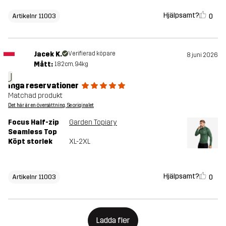
Hjälpsamt?
0
Artikelnr 11003
Jacek K.
Verifierad köpare
8 juni 2026
Mått:
182cm, 94kg
J
Inga reservationer
Matchad produkt
Det här är en översättning. Se originalet
Focus Half-zip
Garden Topiary
Seamless Top
Köpt storlek
XL-2XL
Hjälpsamt?
0
Artikelnr 11003
Ladda fler