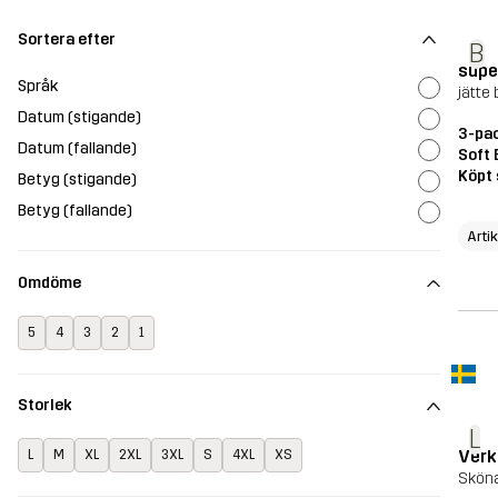
Sortera efter
B
supe
Språk
jätte
Datum (stigande)
3-pac
Datum (fallande)
Soft 
Köpt 
Betyg (stigande)
Betyg (fallande)
Arti
Omdöme
5
4
3
2
1
Storlek
L
Verk
L
M
XL
2XL
3XL
S
4XL
XS
Sköna