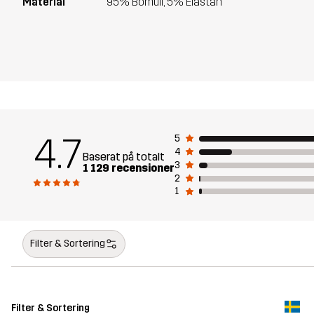
Material
95% Bomull, 5% Elastan
4.7
5
4
Baserat på totalt
3
1 129 recensioner
2
1
Filter & Sortering
Filter & Sortering