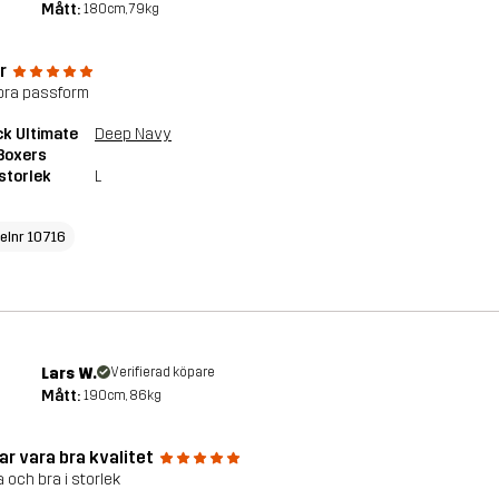
Mått:
180cm, 79kg
r
 bra passform
k Ultimate
Deep Navy
Boxers
storlek
L
kelnr 10716
Lars W.
Verifierad köpare
Mått:
190cm, 86kg
ar vara bra kvalitet
 och bra i storlek