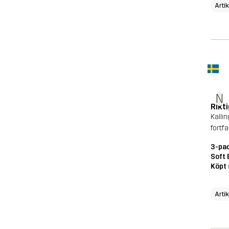
Arti
N
Rikt
Kalli
fortf
3-pac
Soft 
Köpt 
Arti