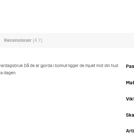
Recensioner
(4.7)
ardagsbruk. Då de är gjorda i bomull ligger de mjukt mot din hud
Pa
la dagen.
Mat
Vik
Ska
Art