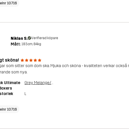
kelnr 10716
Niklas S.
Verifierad köpare
Mått:
183cm, 84kg
igt sköna!
ngar som sitter som dom ska. Mjuka och sköna - kvaliteten verkar också ri
arande som nya.
k Ultimate
Grey Melange/Grape Leaf
Boxers
storlek
L
kelnr 10716