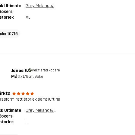
k Ultimate
Grey Melange/Grape Leaf
Boxers
storlek
XL
kelnr 10716
Jonas E.
Verifierad köpare
Mått:
179cm, 95kg
rkta
assform, rätt storlek samt luftiga
k Ultimate
Grey Melange/Grape Leaf
Boxers
storlek
L