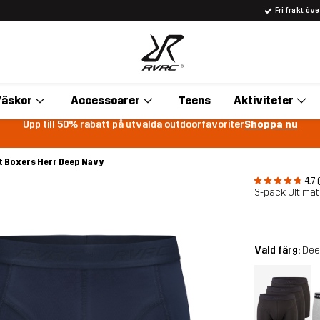
Fri frakt öv
äskor
Accessoarer
Teens
Aktiviteter
Upp till 50% rabatt på utvalda outdoorfavoriter
Shoppa nu
t Boxers Herr Deep Navy
4.7 
3-pack Ultimat
Vald färg:
Dee