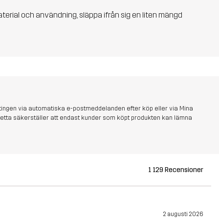
aterial och användning, släppa ifrån sig en liten mängd
tingen via automatiska e-postmeddelanden efter köp eller via Mina
s. Detta säkerställer att endast kunder som köpt produkten kan lämna
1 129 Recensioner
2 augusti 2026