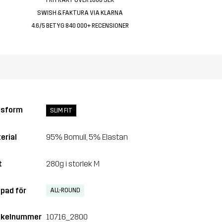
SWISH & FAKTURA VIA KLARNA
4.6/5 BETYG 840 000+ RECENSIONER
ssform
SLIM FIT
erial
95% Bomull, 5% Elastan
t
280g i storlek M
pad för
ALL-ROUND
ikelnummer
10716_2800