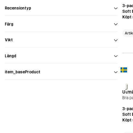
3-pac
Recensiontyp
Soft 
Köpt 
Färg
Arti
Vikt
Längd
item_baseProduct
J
Utmä
Bra p
3-pac
Soft 
Köpt 