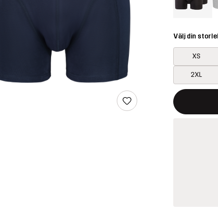
Välj din storle
XS
2XL
Denna knapp k
{{size}} inte t