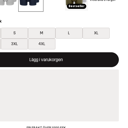
Bestseller
k
S
M
L
XL
3XL
4XL
ommer att öppna en modal som bekräftar en ny vara i varukorg
illgänglig
Lägg i varukorgen
FRI FRAKT ÖVER 1000 SEK