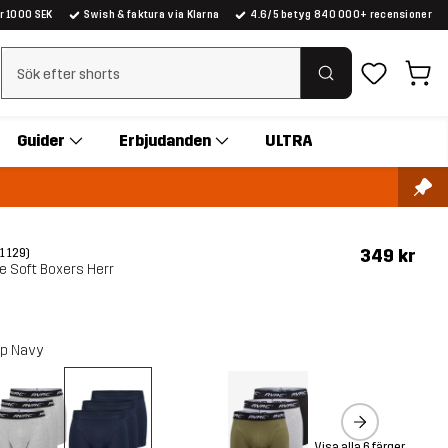
er 1000 SEK
Swish & faktura via Klarna
4.6/5 betyg 840 000+ recensioner
Rensa sök
Guider
Erbjudanden
ULTRA
349 kr
(1 129)
e Soft Boxers Herr
p Navy
Visa alla 6 färger