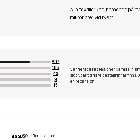
Alla textilier kan, beroende på m
mikrofibrer vid tvätt.
897
165
Verifierade recensioner samlas in an
43
sidor, där tidigare beställningar finn
9
en recension
15
Bo S.
Verifierad köpare