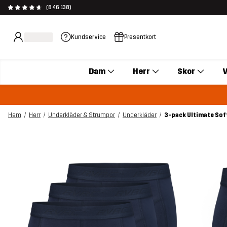
(846 138)
Kundservice
Presentkort
Dam
Herr
Skor
V
Hem
Herr
Underkläder & Strumpor
Underkläder
3-pack Ultimate Sof