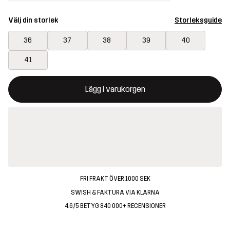
Välj din storlek
Storleksguide
36
37
38
39
40
41
Denna knapp kommer att öppna en modal som bekräftar en ny va
{{size}} inte tillgänglig
Lägg i varukorgen
FRI FRAKT ÖVER 1000 SEK
SWISH & FAKTURA VIA KLARNA
4.6/5 BETYG 840 000+ RECENSIONER