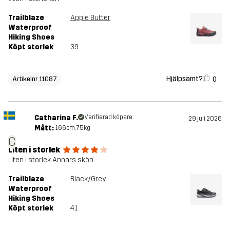
Trailblaze
Apple Butter
Waterproof
Hiking Shoes
Köpt storlek
39
Hjälpsamt?
0
Artikelnr 11087
Catharina F.
Verifierad köpare
29 juli 2026
Mått:
166cm, 75kg
C
Liten i storlek
Liten i storlek Annars skön
Trailblaze
Black/Grey
Waterproof
Hiking Shoes
Köpt storlek
41