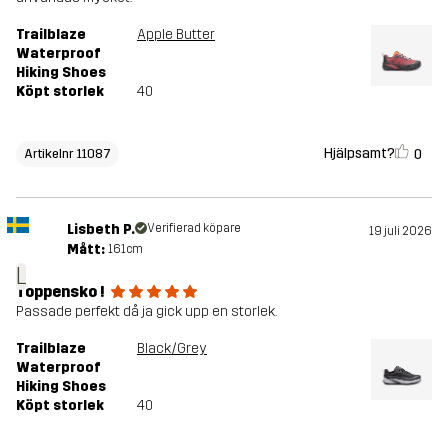
Trailblaze
Apple Butter
Waterproof
Hiking Shoes
Köpt storlek
40
Hjälpsamt?
0
Artikelnr 11087
Lisbeth P.
Verifierad köpare
19 juli 2026
Mått:
161cm
L
Toppensko !
Passade perfekt då ja gick upp en storlek.
Trailblaze
Black/Grey
Waterproof
Hiking Shoes
Köpt storlek
40