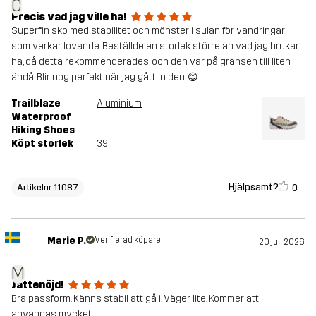
C
Precis vad jag ville ha!
Superfin sko med stabilitet och mönster i sulan för vandringar
som verkar lovande. Beställde en storlek större än vad jag brukar
ha, då detta rekommenderades, och den var på gränsen till liten
ändå. Blir nog perfekt när jag gått in den. 😊
Trailblaze
Aluminium
Waterproof
Hiking Shoes
Köpt storlek
39
Hjälpsamt?
0
Artikelnr 11087
Marie P.
Verifierad köpare
20 juli 2026
M
Jättenöjd!
Bra passform. Känns stabil att gå i. Väger lite. Kommer att
användas mycket.