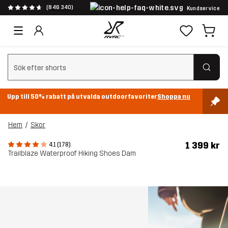
(846 340)
Kundservice
Rensa sök
Upp till 50% rabatt på utvalda outdoorfavoriter
Shoppa nu
Hem
Skor
1 399 kr
4.1 (178)
Trailblaze Waterproof Hiking Shoes Dam