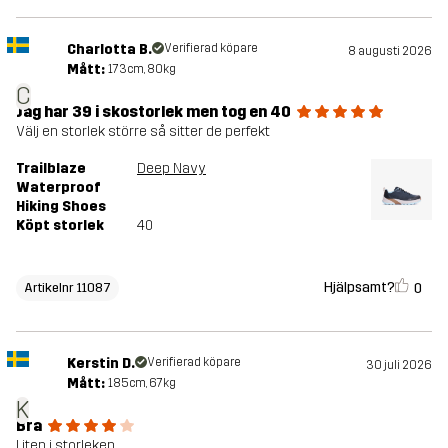
Charlotta B.
Verifierad köpare
8 augusti 2026
Mått:
173cm, 80kg
C
Jag har 39 i skostorlek men tog en 40
Välj en storlek större så sitter de perfekt
Trailblaze
Deep Navy
Waterproof
Hiking Shoes
Köpt storlek
40
Hjälpsamt?
0
Artikelnr 11087
Kerstin D.
Verifierad köpare
30 juli 2026
Mått:
185cm, 67kg
K
Bra
Liten i storleken