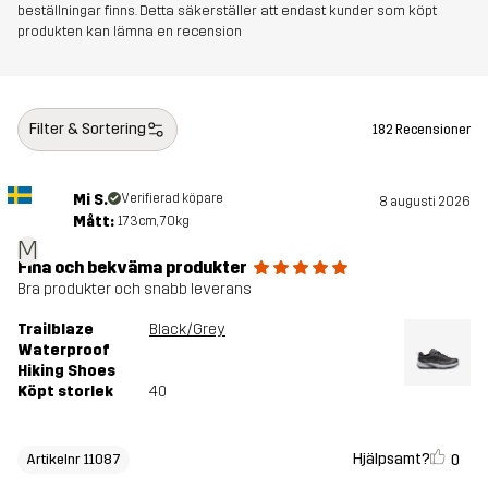
beställningar finns. Detta säkerställer att endast kunder som köpt
produkten kan lämna en recension
Yttersula
100% Gummi
Vikt
280g
Filter & Sortering
182 Recensioner
Skapad för
VANDRING
ALL-ROUND
Mi S.
Verifierad köpare
8 augusti 2026
Artikelnummer
11087_4106
Mått:
173cm, 70kg
M
Fina och bekväma produkter
Bra produkter och snabb leverans
Trailblaze
Black/Grey
Waterproof
Hiking Shoes
Köpt storlek
40
Hjälpsamt?
0
Artikelnr 11087