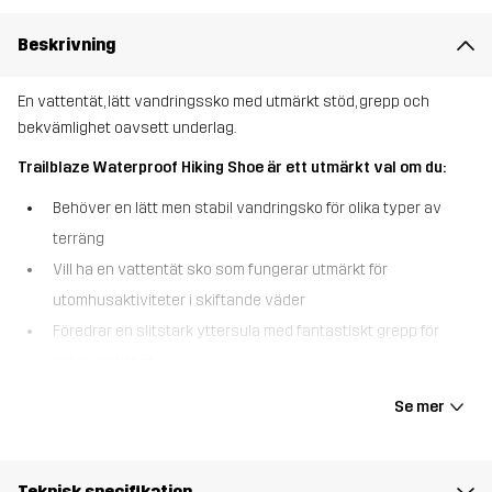
Beskrivning
En vattentät, lätt vandringssko med utmärkt stöd, grepp och
bekvämlighet oavsett underlag.
Trailblaze Waterproof Hiking Shoe är ett utmärkt val om du:
Behöver en lätt men stabil vandringsko för olika typer av
terräng
Vill ha en vattentät sko som fungerar utmärkt för
utomhusaktiviteter i skiftande väder
Föredrar en slitstark yttersula med fantastiskt grepp för
extra stabilitet
Trailblaze Waterproof Hiking Shoe är framtagen för att utforska i,
Se mer
och kombinerar komfort, slitstyrka och skydd i en mångsidig sko.
Det vattentäta Hypershell®-membranet håller fötterna torra och
varma även i blöta förhållanden, så att du kan ta dig an växlande
Teknisk specifikation