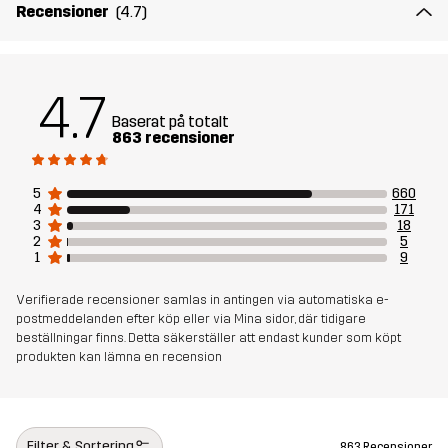
Recensioner
(4.7)
Skapad för
ALL-ROUND
Artikelnummer
10440_2179
4.7
Baserat på totalt
863 recensioner
5
660
4
171
3
18
2
5
1
9
Verifierade recensioner samlas in antingen via automatiska e-
postmeddelanden efter köp eller via Mina sidor, där tidigare
beställningar finns. Detta säkerställer att endast kunder som köpt
produkten kan lämna en recension
Filter & Sortering
863 Recensioner