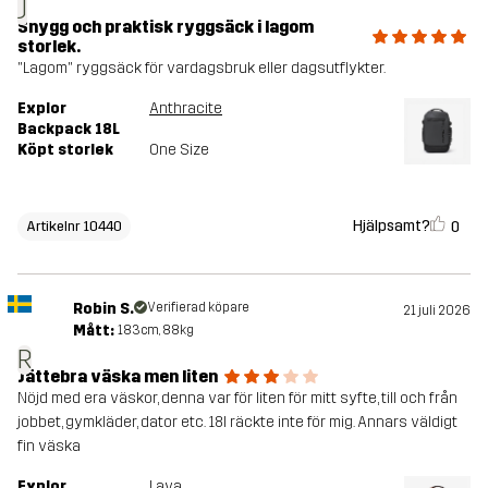
J
Snygg och praktisk ryggsäck i lagom
storlek.
"Lagom" ryggsäck för vardagsbruk eller dagsutflykter.
Explor
Anthracite
Backpack 18L
Köpt storlek
One Size
Hjälpsamt?
0
Artikelnr 10440
Robin S.
Verifierad köpare
21 juli 2026
Mått:
183cm, 88kg
R
Jättebra väska men liten
Nöjd med era väskor, denna var för liten för mitt syfte, till och från
jobbet, gymkläder, dator etc. 18l räckte inte för mig. Annars väldigt
fin väska
Explor
Lava