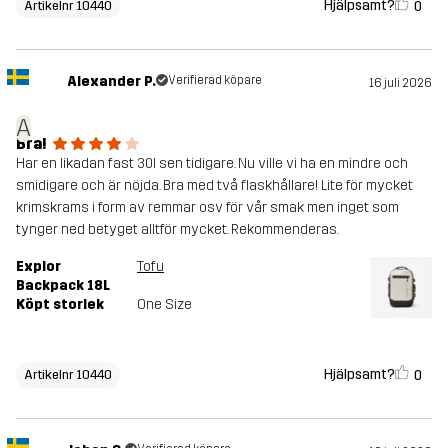
Hjälpsamt?
0
Artikelnr 10440
Alexander P.
Verifierad köpare
16 juli 2026
A
Bra!
Har en likadan fast 30l sen tidigare. Nu ville vi ha en mindre och
smidigare och är nöjda. Bra med två flaskhållare! Lite för mycket
krimskrams i form av remmar osv för vår smak men inget som
tynger ned betyget alltför mycket. Rekommenderas.
Explor
Tofu
Backpack 18L
Köpt storlek
One Size
Hjälpsamt?
0
Artikelnr 10440