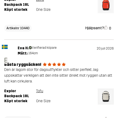
Backpack 18L
Köpt storlek
One Size
Hjälpsamt?
0
Artikelnr 10440
Eva H.
Verifierad köpare
20 juli 2026
Mått:
164cm
E
Bästa ryggsäcken!
Den är lagom stor för dagsutflykter och sitter perfekt. Jag
uppskattar verkligen att den inte sitter direkt mot ryggen utan att
luft kan cirkulera.
Explor
Tofu
Backpack 18L
Köpt storlek
One Size