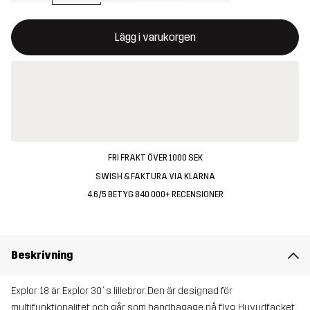
Denna knapp kommer att öppna en modal som bekräftar en ny va
{{size}} inte tillgänglig
Lägg i varukorgen
FRI FRAKT ÖVER 1000 SEK
SWISH & FAKTURA VIA KLARNA
4.6/5 BETYG 840 000+ RECENSIONER
Beskrivning
Explor 18 är Explor 30´s lillebror. Den är designad för
multifunktionalitet och går som handbagage på flyg. Huvudfacket