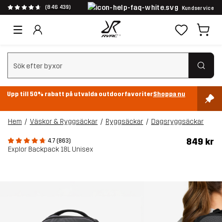
(846 439)
Kundservice
Rensa sök
Upp till 50% rabatt på utvalda outdoorfavoriter
Shoppa nu
Hem
Väskor & Ryggsäckar
Ryggsäckar
Dagsryggsäckar
849 kr
4.7 (863)
Explor Backpack 18L Unisex