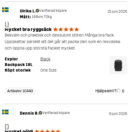
Ulrika L.
Verifierad köpare
15 juni 2026
Mått:
168cm, 70kg
U
Mycket bra ryggsäck
Bekväm och praktisk och dessutom stilren. Många bra fack.
Uppskattar särsklit att det går att packa den som en resväska
och öppna upp största facket mycket.
Explor
Black
Backpack 18L
Köpt storlek
One Size
Hjälpsamt?
0
Artikelnr 10440
Dennis B.
Verifierad köpare
9 juni 2026
D
Mycket nöjd!