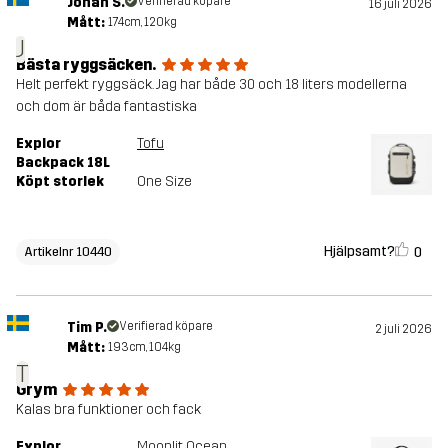
Johan S.
Verifierad köpare
16 juli 2026
Mått:
174cm, 120kg
J
Bästa ryggsäcken.
Helt perfekt ryggsäck. Jag har både 30 och 18 liters modellerna
och dom är båda fantastiska
Explor
Tofu
Backpack 18L
Köpt storlek
One Size
Hjälpsamt?
0
Artikelnr 10440
Tim P.
Verifierad köpare
2 juli 2026
Mått:
193cm, 104kg
T
Grym
Kalas bra funktioner och fack
Explor
Moonlit Ocean