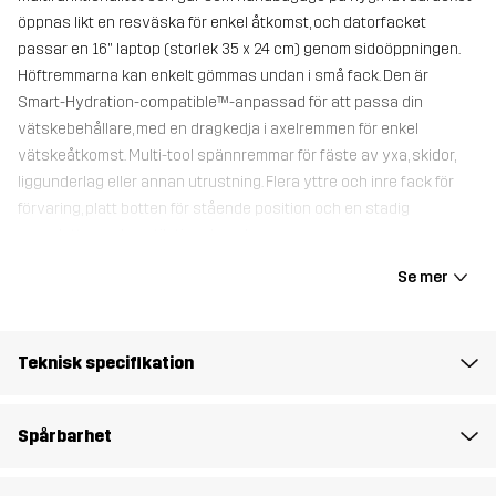
öppnas likt en resväska för enkel åtkomst, och datorfacket
passar en 16" laptop (storlek 35 x 24 cm) genom sidoöppningen.
Höftremmarna kan enkelt gömmas undan i små fack. Den är
Smart-Hydration-compatible™-anpassad för att passa din
vätskebehållare, med en dragkedja i axelremmen för enkel
vätskeåtkomst. Multi-tool spännremmar för fäste av yxa, skidor,
liggunderlag eller annan utrustning. Flera yttre och inre fack för
förvaring, platt botten för stående position och en stadig
ryggplatta med ventilationskanaler.
46 x 27 x 15 cm
Se mer
Foder 1
100% Polyester
Teknisk specifikation
Material 1
100% Polyamid
Spårbarhet
Vikt
1038g