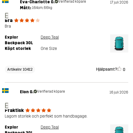
Eva-Charlotte O.
Verifierad köpare
17 juli 2026
Mått:
164cm, 66kg
E
Bra
Bra
Explor
Deep Teal
Backpack 30L
Köpt storlek
One Size
Hjälpsamt?
0
Artikelnr 10412
Elon G.
Verifierad köpare
16 juli 2026
E
Praktisk
Lagom storlek och perfekt som handbagage.
Explor
Deep Teal
Backpack 30L