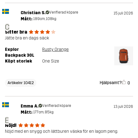
Christian S.
Verifierad köpare
15 juli 2026
Mått:
189cm, 108kg
C
Sitter bra
Jätte bra en dags säck
Explor
Rusty Orange
Backpack 30L
Köpt storlek
One Size
Hjälpsamt?
0
Artikelnr 10412
Emma A.
Verifierad köpare
13 juli 2026
Mått:
177cm, 85kg
E
Nöjd!
Nöjd med en snygg och lättburen väska för en lagom peng.