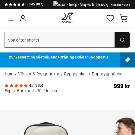
(845 867)
Kundservice
Rensa sök
25% rabatt på bästsäljande träningskläder
Shoppa nu
Hem
Väskor & Ryggsäckar
Ryggsäckar
Dagsryggsäckar
999 kr
4.7 (1 951)
Explor Backpack 30L Unisex