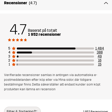
Foder 1
100% Polyester
Recensioner
(4.7)
Vikt
1463g
4.7
Skapad för
ALL-ROUND
Baserat på totalt
1 952 recensioner
Artikelnummer
10412_2209
5
1 484
4
388
3
49
2
16
1
15
Verifierade recensioner samlas in antingen via automatiska e-
postmeddelanden efter köp eller via Mina sidor, där tidigare
beställningar finns. Detta säkerställer att endast kunder som köpt
produkten kan lämna en recension
Filter & Sortering
1 952 Recensioner