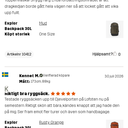
Toppenväska! Snygg färg. Enda förbättringsområdet är att
dragkedjan borde gått hela vägen ner så att locket gått att vika
upp fullt.
Explor
Mud
Backpack 30L
Köpt storlek
One Size
Hjälpsamt?
0
Artikelnr 10412
Kennet M.
Verifierad köpare
30 juli 2026
Mått:
173cm, 88kg
K
Riktigt bra ryggsäck.
Testade ryggsäcken upp till Djevelporten på Lofoten nu på
semestern. Riktigt skön att bära, kändes knappt att jag hade den
på mig. Ser fram emot fler turer och även som handbagage.
Explor
Rusty Orange
Backpack 30L