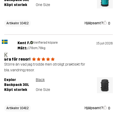
Köpt storlek
One Size
Hjälpsamt?
0
Artikelnr 10412
Kent F.
Verifierad köpare
15 juli 2026
Mått:
178cm, 78kg
K
Bra för resor!
Större än vad jag trodde men otroligt praktiskt för
bla..vandring,resor.
Explor
Black
Backpack 30L
Köpt storlek
One Size
Hjälpsamt?
0
Artikelnr 10412