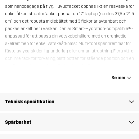
som handbagage på flyg. Huvudfacket öppnas likt en resväska för
enkel åtkomst, datorfacket passar en 17" laptop (storlek 37,5 x 24.5
cm), och det robusta midjebältet med 3 fickor är avtagbart och
packas enkelt ner i väskan. Den är Smart-Hydration-compatible™-
anpassad för att passa din vätskebehållare, med en dragkedja i
axelremmen för enkel vätskeåtkomst. Multi-tool spännremmar för
fäste av yxa, skidor, liggunderlag eller annan utrustning. Flera yttre
och inre fack för förvaring, platt botten för stående position och en
stadig ryggplatta med ventilationskanaler. Denna
vattenavvisande ryggsäck är gjord för vandring, fiske, alpint, resor
Se mer
och vardagsbruk.
Ett Backpack Raincover medföljer med den här ryggsäcken
.
Teknisk specifikation
55 x 30 x 18 cm
Spårbarhet
Material 1
100% Polyamid