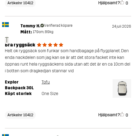
Hjälpsamt?
0
Artikelnr 10412
Tommy H.
Verifierad köpare
24 juli 2026
Mått:
179cm, 89kg
T
Bra ryggsäck
Helt ok ryggsäck som funkar som handbagage på flygplanet. Den
enda nackdelen som jag kan se är att det stora facket inte kan
öppnas runt hela ryggsäckens sida utan att det är en ca 10cm del
i botten som dragkedjan stannar vid
Explor
Tofu
Backpack 30L
Köpt storlek
One Size
Hjälpsamt?
0
Artikelnr 10412