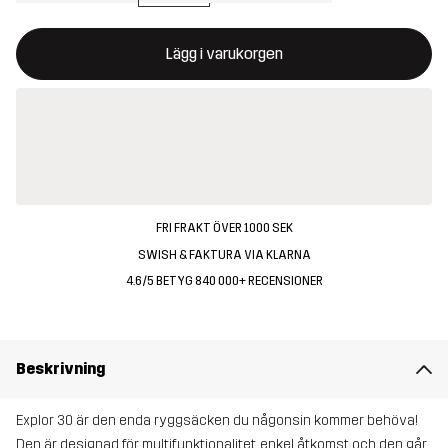
Denna knapp kommer att öppna en modal som bekräftar en ny va
{{size}} inte tillgänglig
Lägg i varukorgen
FRI FRAKT ÖVER 1000 SEK
SWISH & FAKTURA VIA KLARNA
4.6/5 BETYG 840 000+ RECENSIONER
Beskrivning
Explor 30 är den enda ryggsäcken du någonsin kommer behöva!
Den är designad för multifunktionalitet, enkel åtkomst och den går