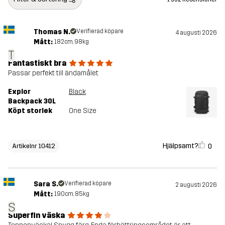
Thomas N.
Verifierad köpare
4 augusti 2026
Mått:
182cm, 98kg
T
Fantastiskt bra
Passar perfekt till ändamålet
Explor
Black
Backpack 30L
Köpt storlek
One Size
Hjälpsamt?
0
Artikelnr 10412
Sara S.
Verifierad köpare
2 augusti 2026
Mått:
190cm, 85kg
S
Superfin väska