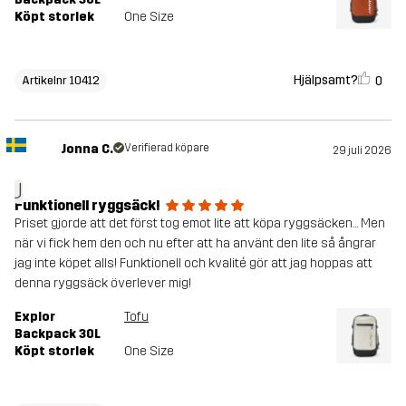
Köpt storlek
One Size
Hjälpsamt?
0
Artikelnr 10412
Jonna C.
Verifierad köpare
29 juli 2026
J
Funktionell ryggsäck!
Priset gjorde att det först tog emot lite att köpa ryggsäcken… Men
när vi fick hem den och nu efter att ha använt den lite så ångrar
jag inte köpet alls! Funktionell och kvalité gör att jag hoppas att
denna ryggsäck överlever mig!
Explor
Tofu
Backpack 30L
Köpt storlek
One Size