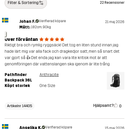
Filter & Sortering
22 Recensioner
Hållbarhet
Bluesign® approved
läs här
Johan F.
Verifierad köpare
21 maj 2026
Mått:
182cm, 90kg
Skapad för
VANDRING
J
Över förväntan
Riktigt bra och rymlig ryggsäck! Det tog en liten stund innan jag
Artikelnummer
14405_2243
hade lärt mig var alla fack och dragkedjor satt, men så snart det
var gjort så 👍 Det enda jag kan vara lite kritisk mot är att
genomföringen där vattenslangen ska igenom är lite trång
Pathfinder
Anthracite
Backpack 36L
Köpt storlek
One Size
Hjälpsamt?
0
Artikelnr 14405
Angelika K.
Verifierad köpare
15 maj 2026