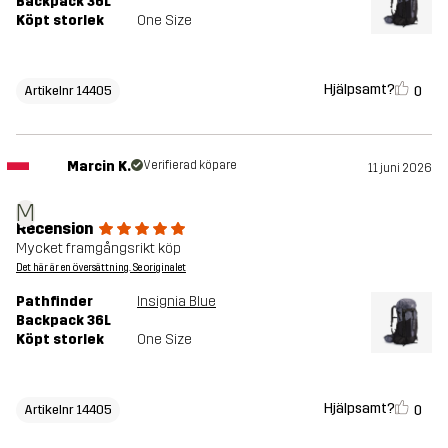
Backpack 36L
Köpt storlek
One Size
Hjälpsamt?
0
Artikelnr 14405
Marcin K.
Verifierad köpare
11 juni 2026
M
Recension
Mycket framgångsrikt köp
Det här är en översättning. Se originalet
Pathfinder
Insignia Blue
Backpack 36L
Köpt storlek
One Size
Hjälpsamt?
0
Artikelnr 14405