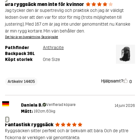
Bra ryggsäck men inte för kvinnor
Jag tycker den är supertrevlig och praktisk och jag är väldigt
ledsen över att den var för stor för mig (trots möjligheten till
justering). Med 167 cm är jag inte under genomsnittet nu. Kanske
är min rygg kortare. Min vän behåller den.
Det här är en översättning. Se originalet
Pathfinder
Anthracite
Backpack 36L
Köpt storlek
One Size
Hjälpsamt?
0
Artikelnr 14405
Daniela B.
Verifierad köpare
14 juni 2026
Mått:
182cm, 63kg
D
Fantastisk ryggsäck
Ryggsäcken sitter perfekt och är bekväm att bära. Och de yttre
fickorna är verkligen väl genomtänkta.