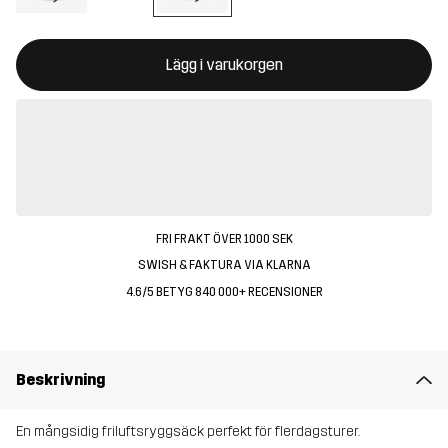
Denna knapp kommer att öppna en modal som bekräftar en ny va
{{size}} inte tillgänglig
Lägg i varukorgen
FRI FRAKT ÖVER 1000 SEK
SWISH & FAKTURA VIA KLARNA
4.6/5 BETYG 840 000+ RECENSIONER
Beskrivning
En mångsidig friluftsryggsäck perfekt för flerdagsturer.