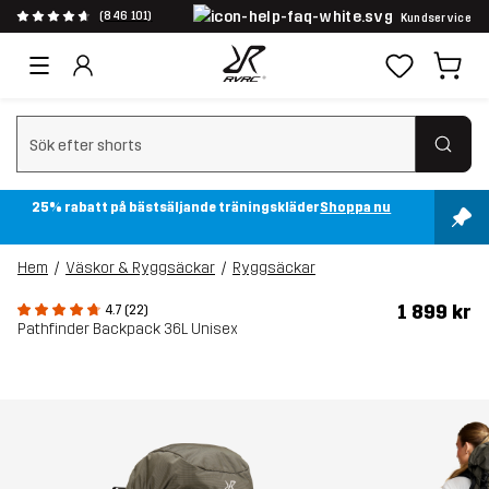
(846 101)
Kundservice
Rensa sök
25% rabatt på bästsäljande träningskläder
Shoppa nu
Hem
Väskor & Ryggsäckar
Ryggsäckar
1 899 kr
4.7 (22)
Pathfinder Backpack 36L Unisex