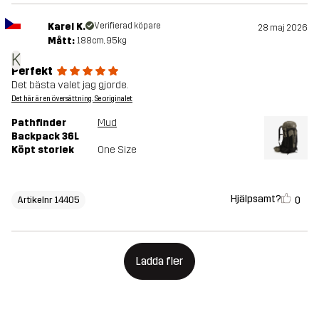
Karel K.
Verifierad köpare
28 maj 2026
Mått:
188cm, 95kg
K
Perfekt
Det bästa valet jag gjorde.
Det här är en översättning. Se originalet
Pathfinder
Mud
Backpack 36L
Köpt storlek
One Size
Hjälpsamt?
0
Artikelnr 14405
Ladda fler