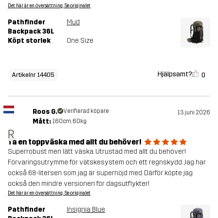
Det här är en översättning. Se originalet
Pathfinder
Mud
Backpack 36L
Köpt storlek
One Size
Hjälpsamt?
0
Artikelnr 14405
Roos G.
Verifierad köpare
13 juni 2026
Mått:
160cm, 60kg
R
Ta en toppväska med allt du behöver!
Superrobust men lätt väska. Utrustad med allt du behöver!
Förvaringsutrymme för vätskesystem och ett regnskydd. Jag har
också 68-litersen som jag är supernöjd med. Därför köpte jag
också den mindre versionen för dagsutflykter!
Det här är en översättning. Se originalet
Pathfinder
Insignia Blue