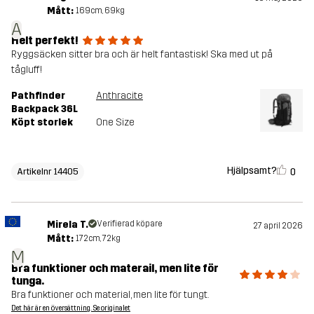
Mått:
169cm, 69kg
A
Helt perfekt!
Ryggsäcken sitter bra och är helt fantastisk! Ska med ut på
tågluff!
Pathfinder
Anthracite
Backpack 36L
Köpt storlek
One Size
Hjälpsamt?
0
Artikelnr 14405
Mirela T.
Verifierad köpare
27 april 2026
Mått:
172cm, 72kg
M
Bra funktioner och materail, men lite för
tunga.
Bra funktioner och material, men lite för tungt.
Det här är en översättning. Se originalet