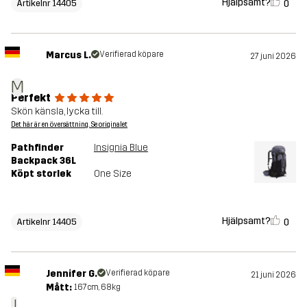
Hjälpsamt?
0
Artikelnr 14405
Marcus L.
Verifierad köpare
27 juni 2026
M
Perfekt
Skön känsla, lycka till.
Det här är en översättning. Se originalet
Pathfinder
Insignia Blue
Backpack 36L
Köpt storlek
One Size
Hjälpsamt?
0
Artikelnr 14405
Jennifer G.
Verifierad köpare
21 juni 2026
Mått:
167cm, 68kg
J