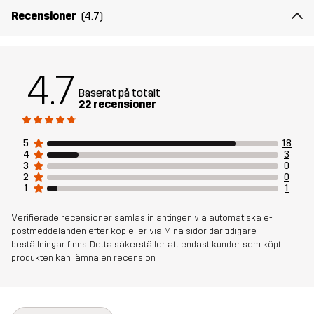
ger perfekt balans oavsett kroppstyp. Ytterfickor med snabb
Recensioner
(4.7)
åtkomst håller vattenflaskor och småsaker nära till hands, medan
fästöglor och remmar gör det enkelt att ta med extra utrustning.
Vätskesystem-kompatibel och utrustad med visselpipa –
Pathfinder Backpack 36L är designad för både funktion och
4.7
säkerhet.
Baserat på totalt
22 recensioner
Ett Backpack Raincover kommer med ryggsäcken.
72 x 35 x 25 cm
5
18
4
3
3
0
2
0
Material 1
80% Polyamid (Återvunnen), 20%
1
1
Polyester (Återvunnen)
Verifierade recensioner samlas in antingen via automatiska e-
postmeddelanden efter köp eller via Mina sidor, där tidigare
Material 2
100% Polyamid (Återvunnen)
beställningar finns. Detta säkerställer att endast kunder som köpt
produkten kan lämna en recension
Foder
100% Polyester (Återvunnen)
Vikt
1750g