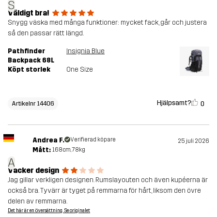
S
Väldigt bra!
Snygg väska med många funktioner: mycket fack, går och justera
så den passar rätt längd.
Pathfinder
Insignia Blue
Backpack 68L
Köpt storlek
One Size
Hjälpsamt?
0
Artikelnr 14406
Andrea F.
Verifierad köpare
25 juli 2026
Mått:
168cm, 78kg
A
Vacker design
Jag gillar verkligen designen. Rumslayouten och även kupéerna är
också bra. Tyvärr är tyget på remmarna för hårt, liksom den övre
delen av remmarna.
Det här är en översättning. Se originalet