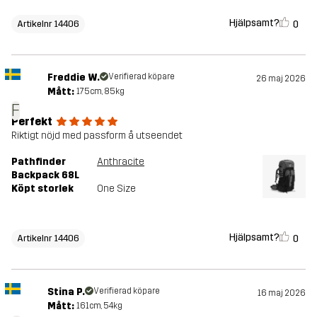
Hjälpsamt?
0
Artikelnr 14406
Freddie W.
Verifierad köpare
26 maj 2026
Mått:
175cm, 85kg
F
Perfekt
Riktigt nöjd med passform å utseendet
Pathfinder
Anthracite
Backpack 68L
Köpt storlek
One Size
Hjälpsamt?
0
Artikelnr 14406
Stina P.
Verifierad köpare
16 maj 2026
Mått:
161cm, 54kg