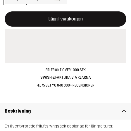
Denna knapp kommer att öppna en modal som bekräftar en ny va
{{size}} inte tillgänglig
Lägg i varukorgen
FRI FRAKT ÖVER 1000 SEK
SWISH & FAKTURA VIA KLARNA
4.6/5 BETYG 840 000+ RECENSIONER
Beskrivning
En äventyrsredo friluftsryggsäck designad för längre turer.