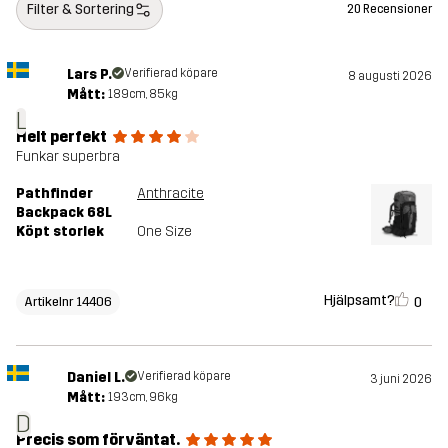
Filter & Sortering
20 Recensioner
Vikt
2125g
Lars P.
Verifierad köpare
8 augusti 2026
Mått:
189cm, 85kg
Hållbarhet
Bluesign® approved
läs här
L
Helt perfekt
Funkar superbra
Skapad för
VANDRING
Pathfinder
Anthracite
Backpack 68L
Artikelnummer
14406_2023
Köpt storlek
One Size
Hjälpsamt?
0
Artikelnr 14406
Daniel L.
Verifierad köpare
3 juni 2026
Mått:
193cm, 96kg
D
Precis som förväntat.