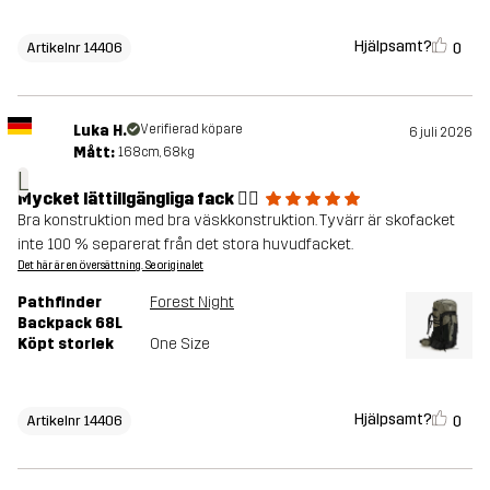
Hjälpsamt?
0
Artikelnr 14406
Luka H.
Verifierad köpare
6 juli 2026
Mått:
168cm, 68kg
L
Mycket lättillgängliga fack 👍🏼
Bra konstruktion med bra väskkonstruktion. Tyvärr är skofacket
inte 100 % separerat från det stora huvudfacket.
Det här är en översättning. Se originalet
Pathfinder
Forest Night
Backpack 68L
Köpt storlek
One Size
Hjälpsamt?
0
Artikelnr 14406