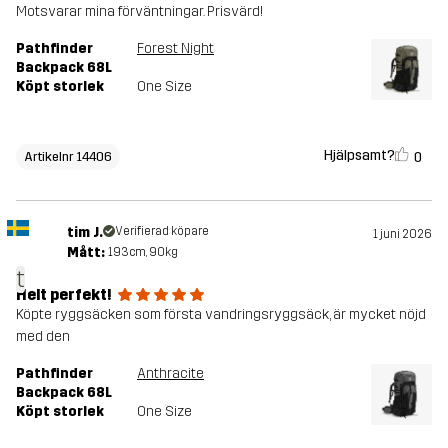
Motsvarar mina förväntningar. Prisvärd!
Pathfinder
Forest Night
Backpack 68L
Köpt storlek
One Size
Hjälpsamt?
0
Artikelnr 14406
tim J.
Verifierad köpare
1 juni 2026
Mått:
193cm, 90kg
t
Helt perfekt!
Köpte ryggsäcken som första vandringsryggsäck, är mycket nöjd
med den
Pathfinder
Anthracite
Backpack 68L
Köpt storlek
One Size