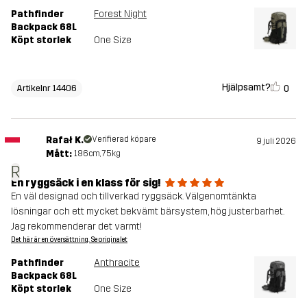
Pathfinder
Forest Night
Backpack 68L
Köpt storlek
One Size
Hjälpsamt?
0
Artikelnr 14406
Rafał K.
Verifierad köpare
9 juli 2026
Mått:
186cm, 75kg
R
En ryggsäck i en klass för sig!
En väl designad och tillverkad ryggsäck. Välgenomtänkta
lösningar och ett mycket bekvämt bärsystem, hög justerbarhet.
Jag rekommenderar det varmt!
Det här är en översättning. Se originalet
Pathfinder
Anthracite
Backpack 68L
Köpt storlek
One Size