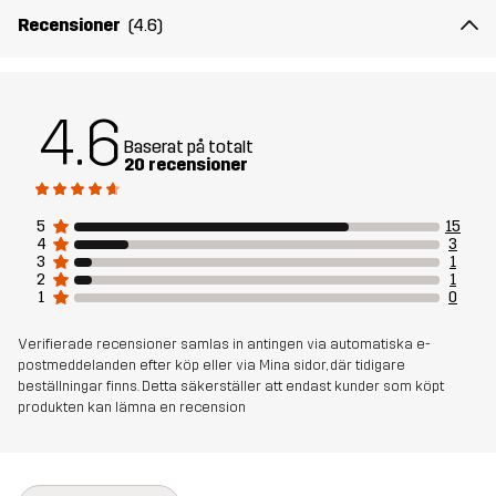
axlar – en perfekt passform anpassad till din kropp. Ytterligare
Recensioner
(4.6)
funktioner inkluderar fästöglor, elastiska snoddar för att fästa
utrustning samt ytterfickor för snabb åtkomst till vattenflaskor
och småprylar. Ryggsäcken är kompatibel med vätskesystem och
kompressionsremmarna ger maximal stabilitet. För kortare turer
4.6
kan det avtagbara topplocket användas som midjeväska eller
Baserat på totalt
axelremsväska.
20 recensioner
Ett Backpack Raincover kommer med ryggsäcken.
5
15
80 x 35 x 33 cm
4
3
3
1
2
1
1
0
Material 1
80% Polyamid (Återvunnen), 20%
Polyester (Återvunnen)
Verifierade recensioner samlas in antingen via automatiska e-
postmeddelanden efter köp eller via Mina sidor, där tidigare
Bluesign® APPROVED
läs här
beställningar finns. Detta säkerställer att endast kunder som köpt
produkten kan lämna en recension
Material 2
100% Polyamid (Återvunnen)
Foder
100% Polyester (Återvunnen)