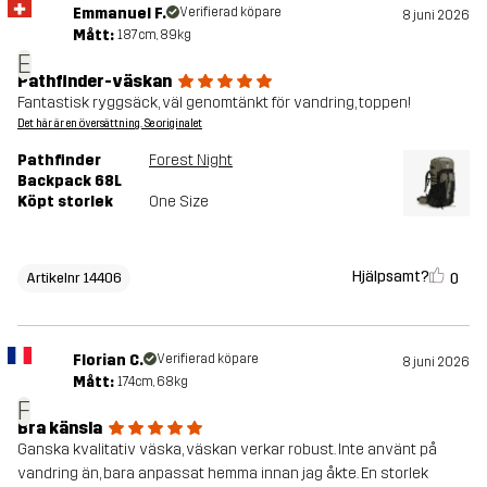
Emmanuel F.
Verifierad köpare
8 juni 2026
Mått:
187cm, 89kg
E
Pathfinder-väskan
Fantastisk ryggsäck, väl genomtänkt för vandring, toppen!
Det här är en översättning. Se originalet
Pathfinder
Forest Night
Backpack 68L
Köpt storlek
One Size
Hjälpsamt?
0
Artikelnr 14406
Florian C.
Verifierad köpare
8 juni 2026
Mått:
174cm, 68kg
F
Bra känsla
Ganska kvalitativ väska, väskan verkar robust. Inte använt på
vandring än, bara anpassat hemma innan jag åkte. En storlek