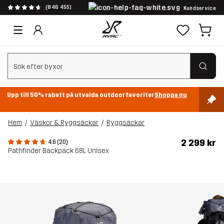
(846 455)
Kundservice
Rensa sök
Upp till 50% rabatt på utvalda outdoorfavoriter
Shoppa nu
Hem
Väskor & Ryggsäckar
Ryggsäckar
2 299 kr
4.6 (20)
Pathfinder Backpack 68L Unisex