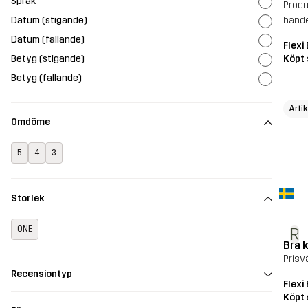
Språk
Produ
Datum (stigande)
hände
Datum (fallande)
Flexi
Betyg (stigande)
Köpt 
Betyg (fallande)
Arti
Omdöme
5
4
3
Storlek
ONE
R
Bra 
Prisv
Recensiontyp
Flexi
Köpt 