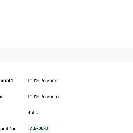
erial 1
100% Polyamid
er
100% Polyester
t
450g
pad för
ALL-ROUND