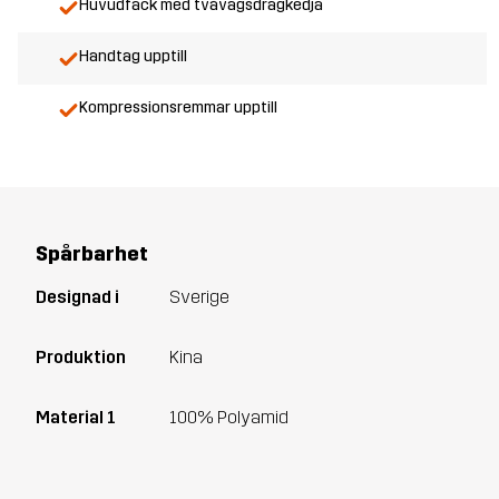
Huvudfack med tvåvägsdragkedja
Handtag upptill
Kompressionsremmar upptill
Spårbarhet
Designad i
Sverige
Produktion
Kina
Material 1
100% Polyamid