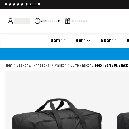
(846 101)
Kundservice
Presentkort
Dam
Herr
Skor
V
Hem
Väskor & Ryggsäckar
Väskor
Duffelväskor
Flexi Bag 90L Black