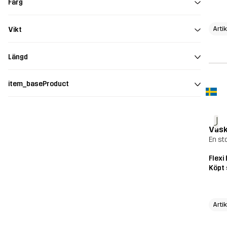
Färg
Arti
Vikt
Längd
item_baseProduct
J
Väs
En st
Flexi
Köpt 
Arti