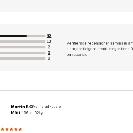
63
13
Verifierade recensioner samlas in an
2
sidor, där tidigare beställningar finn
0
en recension
0
Martin P.
Verifierad köpare
Mått:
196cm, 92kg