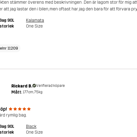
kten stämmer överens med beskrivningen . Den är lagom stor för mig att f
r att jag lastar den i bilen, men oftast har jag den bara för att förvara 
 Bag 90L
Kalamata
storlek
One Size
kelnr 11209
Rickard B.
Verifierad köpare
Mått:
177cm, 75kg
köp!
ärd rymlig bag.
 Bag 90L
Black
storlek
One Size