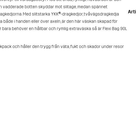
Den vadderade botten skyddar mot slitage, medan spännet
Art
dragkedjorna. Med slitstarka YKK®-dragkedjor, tvåvägsdragkedja
 både i handen eller över axeln, är den här väskan skapad för
r bara behöver en hållbar och rymlig extraväska så är Flexi Bag 90L
ckpack och håller den trygg från väta, fukt och skador under resor