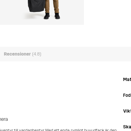
Recensioner
(4.8)
Mat
Fod
Vik
mera
Ska
 äventyr till vardagbestyr. Med ett enda, rymligt huvudfack är den