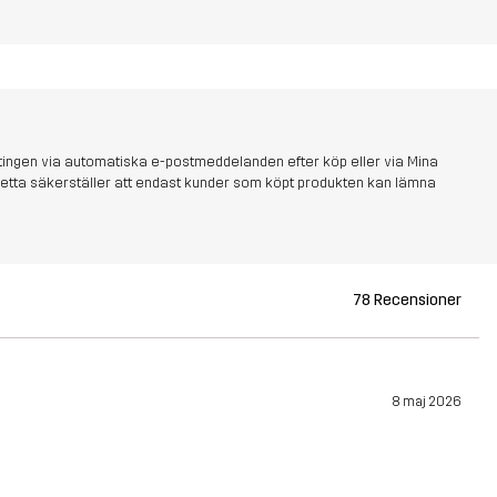
tingen via automatiska e-postmeddelanden efter köp eller via Mina
s. Detta säkerställer att endast kunder som köpt produkten kan lämna
78 Recensioner
8 maj 2026