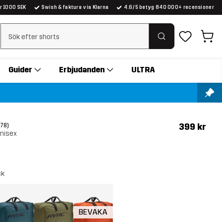
er 1000 SEK
Swish & faktura via Klarna
4.6/5 betyg 840 000+ recensioner
Rensa sök
Guider
Erbjudanden
ULTRA
399 kr
(78)
Unisex
ck
BEVAKA