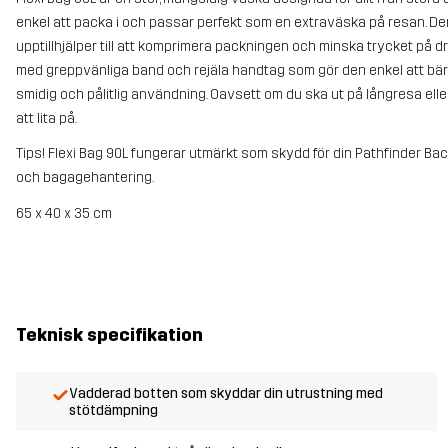
enkel att packa i och passar perfekt som en extraväska på resan. 
upptillhjälper till att komprimera packningen och minska trycket på 
med greppvänliga band och rejäla handtag som gör den enkel att bära
smidig och pålitlig användning. Oavsett om du ska ut på långresa elle
att lita på.
Tips! Flexi Bag 90L fungerar utmärkt som skydd för din Pathfinder Ba
och bagagehantering.
65 x 40 x 35 cm
Teknisk specifikation
Vadderad botten som skyddar din utrustning med
stötdämpning