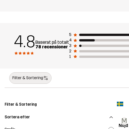
4.8
5
4
Baserat på totalt
3
78 recensioner
2
1
Filter & Sortering
Filter & Sortering
Sortera efter
M
Nöjd