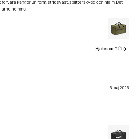
örvara kängor, uniform, stridsväst, splitterskydd och hjälm. Det
prylarna hemma.
Hjälpsamt?
0
6 maj 2026