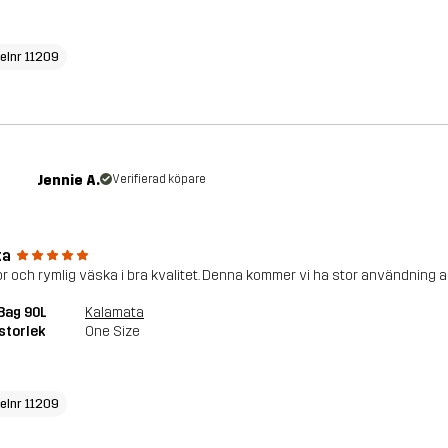
kelnr 11209
Jennie A.
Verifierad köpare
ka
or och rymlig väska i bra kvalitet. Denna kommer vi ha stor användning av
 Bag 90L
Kalamata
storlek
One Size
kelnr 11209