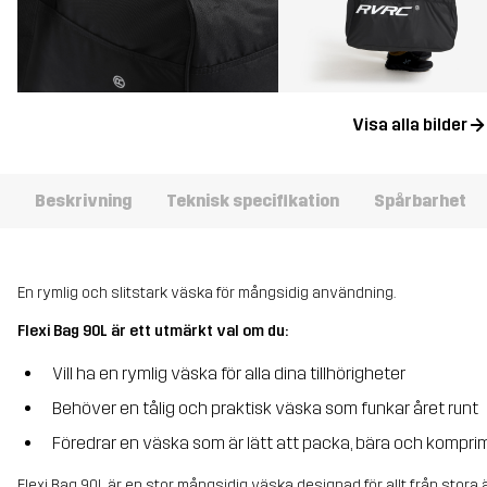
Visa alla bilder
Beskrivning
Teknisk specifikation
Spårbarhet
En rymlig och slitstark väska för mångsidig användning.
Flexi Bag 90L är ett utmärkt val om du:
Vill ha en rymlig väska för alla dina tillhörigheter
Behöver en tålig och praktisk väska som funkar året runt
Föredrar en väska som är lätt att packa, bära och kompri
Flexi Bag 90L är en stor, mångsidig väska designad för allt från stora