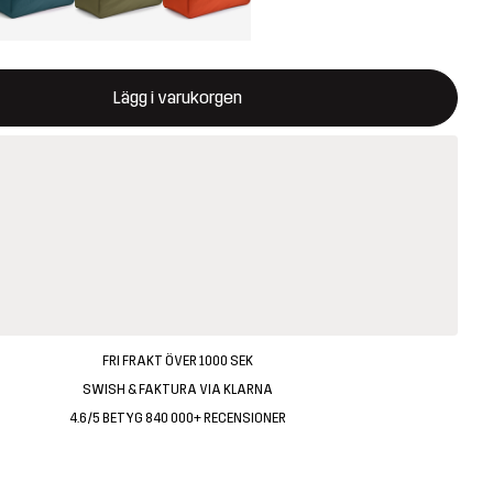
ommer att öppna en modal som bekräftar en ny vara i varukorg
illgänglig
Lägg i varukorgen
FRI FRAKT ÖVER 1000 SEK
SWISH & FAKTURA VIA KLARNA
4.6/5 BETYG 840 000+ RECENSIONER