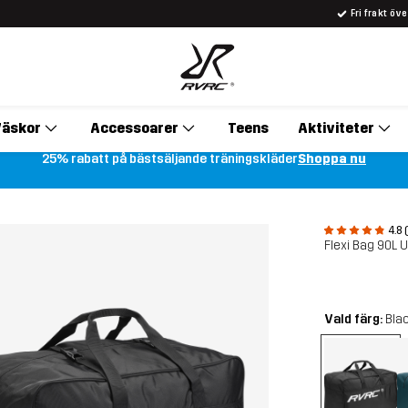
Fri frakt öv
äskor
Accessoarer
Teens
Aktiviteter
25% rabatt på bästsäljande träningskläder
Shoppa nu
4.8 
Flexi Bag 90L 
Vald färg:
Bla