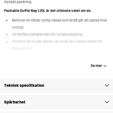
mycket packning.
Packable Duffel Bag 120L är det ultimata valet om du:
Behöver en riktigt rymlig väska som ändå går att packa ihop
smidigt
Vill ha flera bäralternativ för tyngre packning
Föredrar att ha allt samlat i en enda stor väska istället för
flera mindre
När du behöver få med dig allt – och lite till – är Packable Duffel
Bag 120L väskan att lita på. Med hela 120 liters kapacitet är den
Se mer
gjord för långa resor, äventyr som kräver mycket utrustning, eller
helt enkelt tillfällen då extra utrymme är ett måste. Precis som de
andra storlekarna i serien kan den vikas ihop i sin egen ficka för
Teknisk specifikation
enkel förvaring. Det rymliga huvudfacket gör packningen smidig,
medan flera inner- och ytterfickor hjälper dig att hålla ordning. Bär
den som ryggsäck, över axeln eller stående – och stoppa undan
Spårbarhet
remmar och handtag när de inte används. Det slitstarka TPU-
materialet är vattenavvisande och enkelt att torka av, och