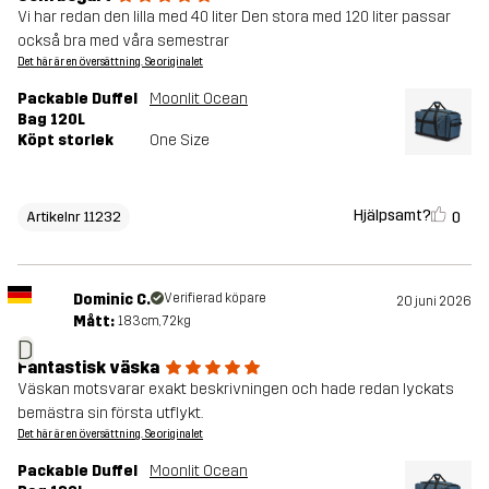
Vi har redan den lilla med 40 liter Den stora med 120 liter passar
också bra med våra semestrar
Det här är en översättning. Se originalet
Packable Duffel
Moonlit Ocean
Bag 120L
Köpt storlek
One Size
Hjälpsamt?
0
Artikelnr 11232
Dominic C.
Verifierad köpare
20 juni 2026
Mått:
183cm, 72kg
D
Fantastisk väska
Väskan motsvarar exakt beskrivningen och hade redan lyckats
bemästra sin första utflykt.
Det här är en översättning. Se originalet
Packable Duffel
Moonlit Ocean