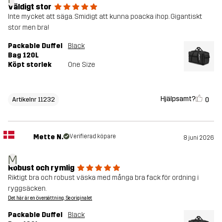
Väldigt stor
Inte mycket att säga. Smidigt att kunna poacka ihop. Gigantiskt
stor men bra!
Packable Duffel
Black
Bag 120L
Köpt storlek
One Size
Hjälpsamt?
0
Artikelnr 11232
Mette N.
Verifierad köpare
8 juni 2026
M
Robust och rymlig
Riktigt bra och robust väska med många bra fack för ordning i
ryggsäcken.
Det här är en översättning. Se originalet
Packable Duffel
Black