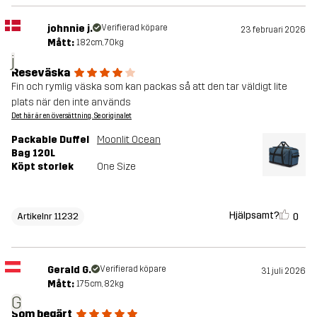
johnnie j.
Verifierad köpare
23 februari 2026
Mått:
182cm, 70kg
j
Reseväska
Fin och rymlig väska som kan packas så att den tar väldigt lite
plats när den inte används
Det här är en översättning. Se originalet
Packable Duffel
Moonlit Ocean
Bag 120L
Köpt storlek
One Size
Hjälpsamt?
0
Artikelnr 11232
Gerald G.
Verifierad köpare
31 juli 2026
Mått:
175cm, 82kg
G
Som begärt