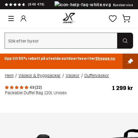
(846 479)
Kundservice
Rensa sök
Upp till 50% rabatt på utvalda outdoorfavoriter
Shoppa nu
Hem
Väskor & Ryggsäckar
Väskor
Duffelväskor
1 299 kr
4.9 (22)
Packable Duffel Bag 120L Unisex