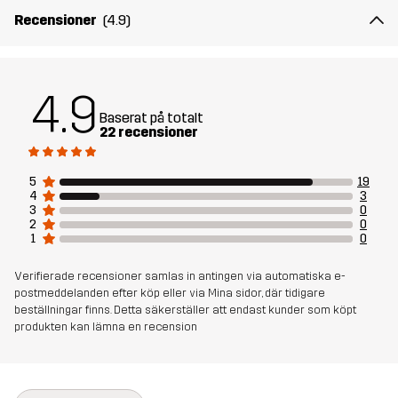
dragkedjorna är täckta för att stå emot fukt. Oavsett om du ska ut
Recensioner
(4.9)
på långresa eller bara behöver bära mycket, levererar Packable
Duffel Bag 120L maximal volym utan att tumma på funktion eller
bekvämlighet.
4.9
73 x 40 x 41 cm
Baserat på totalt
22 recensioner
Material 1
95% Polyester, 5% Thermoplastic
5
19
Polyurethane
4
3
3
0
2
0
1
0
Fyllning 1
100% Polyester
Verifierade recensioner samlas in antingen via automatiska e-
Vikt
1835g
postmeddelanden efter köp eller via Mina sidor, där tidigare
beställningar finns. Detta säkerställer att endast kunder som köpt
produkten kan lämna en recension
Skapad för
ALL-ROUND
Artikelnummer
11232_2001