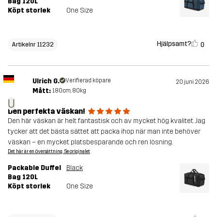
Bag 120L
Köpt storlek
One Size
Hjälpsamt?
0
Artikelnr 11232
Ulrich G.
Verifierad köpare
20 juni 2026
Mått:
180cm, 80kg
U
Den perfekta väskan!
Den här väskan är helt fantastisk och av mycket hög kvalitet. Jag
tycker att det bästa sättet att packa ihop när man inte behöver
väskan – en mycket platsbesparande och ren lösning.
Det här är en översättning. Se originalet
Packable Duffel
Black
Bag 120L
Köpt storlek
One Size