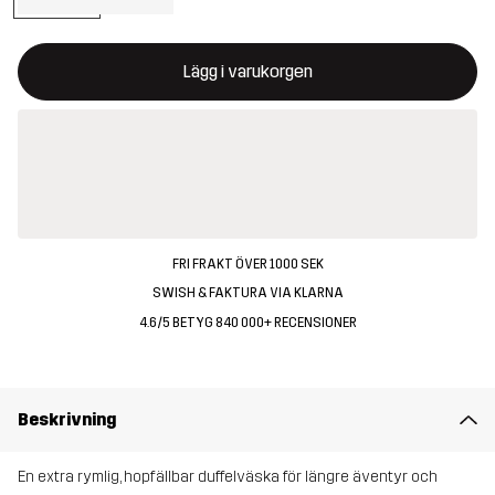
Denna knapp kommer att öppna en modal som bekräftar en ny va
{{size}} inte tillgänglig
Lägg i varukorgen
FRI FRAKT ÖVER 1000 SEK
SWISH & FAKTURA VIA KLARNA
4.6/5 BETYG 840 000+ RECENSIONER
Beskrivning
En extra rymlig, hopfällbar duffelväska för längre äventyr och