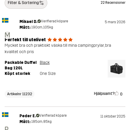
Filter & Sortering
22 Recensioner
Mikael D.
Verifierad köpare
5 mars 2026
Mått:
190cm, 105kg
M
Perfekt till utelivet
Mycket bra och praktiskt väska till mina campingprylar, bra
kvalitet och pris
Packable Duffel
Black
Bag 120L
Köpt storlek
One Size
Hjälpsamt?
0
Artikelnr 11232
Peder E.
Verifierad köpare
11 oktober 2025
Mått:
185cm, 85kg
P