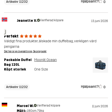
Hjälpsamt?
0
Artikelnr 11232
Jeanette V.
Verifierad köpare
13 juni 2026
J
Perfekt
Väldigt fina produkter, älskade min duffelbag, verkligen värd
pengarna
Det här är en översättning. Se originalet
Packable Duffel
Moonlit Ocean
Bag 120L
Köpt storlek
One Size
Hjälpsamt?
0
Artikelnr 11232
Marcel W.
Verifierad köpare
11 juni 2026
Mått:
180cm, 79kg