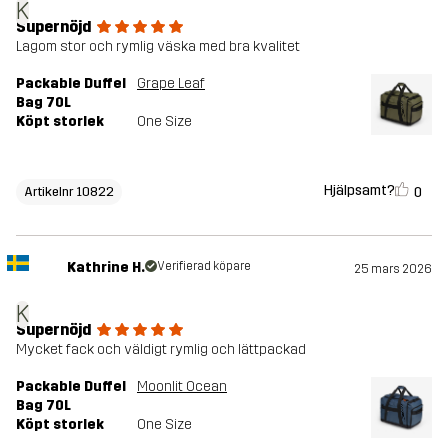
K
Supernöjd
Lagom stor och rymlig väska med bra kvalitet
Packable Duffel
Grape Leaf
Bag 70L
Köpt storlek
One Size
Hjälpsamt?
0
Artikelnr 10822
Kathrine H.
Verifierad köpare
25 mars 2026
K
Supernöjd
Mycket fack och väldigt rymlig och lättpackad
Packable Duffel
Moonlit Ocean
Bag 70L
Köpt storlek
One Size