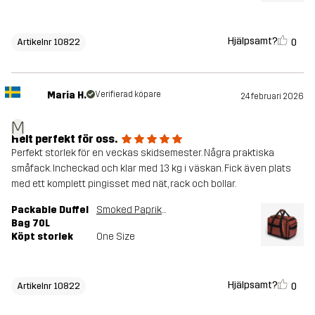
Hjälpsamt?
0
Artikelnr 10822
Maria H.
Verifierad köpare
24 februari 2026
M
Helt perfekt för oss.
Perfekt storlek för en veckas skidsemester. Några praktiska
småfack. Incheckad och klar med 13 kg i väskan. Fick även plats
med ett komplett pingisset med nät, rack och bollar.
Packable Duffel
Smoked Paprika
Bag 70L
Köpt storlek
One Size
Hjälpsamt?
0
Artikelnr 10822