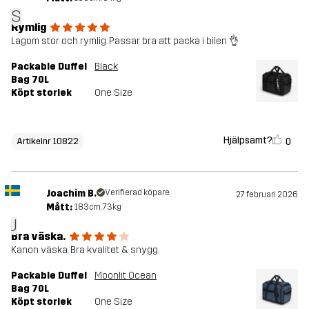
S
Rymlig
Lagom stor och rymlig. Passar bra att packa i bilen 👌
Packable Duffel
Black
Bag 70L
Köpt storlek
One Size
Hjälpsamt?
0
Artikelnr 10822
Joachim B.
Verifierad köpare
27 februari 2026
Mått:
183cm, 73kg
J
Bra väska.
Kanon väska. Bra kvalitet & snygg.
Packable Duffel
Moonlit Ocean
Bag 70L
Köpt storlek
One Size