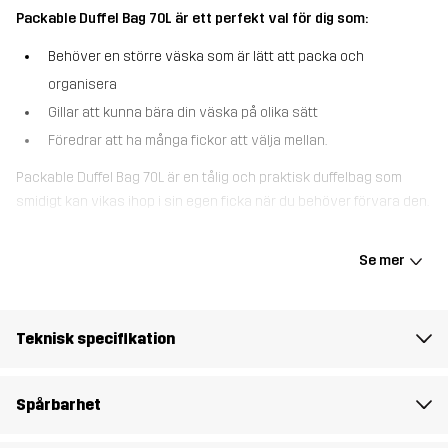
Packable Duffel Bag 70L är ett perfekt val för dig som:
Behöver en större väska som är lätt att packa och
organisera
Gillar att kunna bära din väska på olika sätt
Föredrar att ha många fickor att välja mellan.
Packable Duffel Bag 70L är en tålig och praktisk duffelbag som
smidigt kan vikas ihop i sin egen ficka när du behöver förvara den.
Denna 70-liters väska är designad för att maximera
förvaringsutrymmet, med ett stort huvudfack som är lätt att
Se mer
organisera. Den är utrustad med flera uppsättningar handtag, så
du kan välja om du vill bära den upprätt, som en vanlig väska eller
som en ryggsäck. För att undvika att fastna i något kan
Teknisk specifikation
ryggsäcksremmarna och sidohandtagen stoppas undan när de
inte används. Väskan har flera smarta fickor både på insidan och
utsidan, och dragkedjorna på toppen är täckta för att skydda mot
Spårbarhet
fukt. Oroa dig inte för att duffelbagen ska bli smutsig - det
vattenavvisande TPU-materialet är lätt att torka av. Med massor