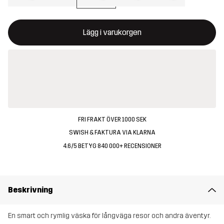
Denna knapp kommer att öppna en modal som bekräftar en ny va
{{size}} inte tillgänglig
Lägg i varukorgen
FRI FRAKT ÖVER 1000 SEK
SWISH & FAKTURA VIA KLARNA
4.6/5 BETYG 840 000+ RECENSIONER
Beskrivning
En smart och rymlig väska för långväga resor och andra äventyr.