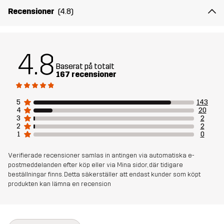
av förvaringsmöjligheter och flera bäralternativ kan du verkligen
Recensioner
(4.8)
lita på Packable Duffel Bag 70L under din nästa resa.
57 x 35 x 35 cm
4.8
Baserat på totalt
Material 1
95% Polyester, 5% Thermoplastic
167 recensioner
Polyurethane
5
143
Foder 1
100% Polyester
4
20
3
2
2
2
1
0
Vikt
1592g
Verifierade recensioner samlas in antingen via automatiska e-
Skapad för
ALL-ROUND
postmeddelanden efter köp eller via Mina sidor, där tidigare
beställningar finns. Detta säkerställer att endast kunder som köpt
produkten kan lämna en recension
Artikelnummer
10822_2391