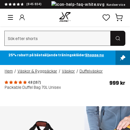
(845 834)
Kundservice
Rensa sök
25% rabatt på bästsäljande träningskläder
Shoppa nu
Hem
Väskor & Ryggsäckar
Väskor
Duffelväskor
999 kr
4.8 (167)
Packable Duffel Bag 70L Unisex