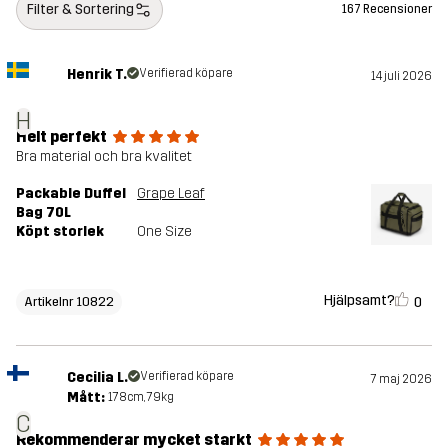
Filter & Sortering
167 Recensioner
Henrik T.
Verifierad köpare
14 juli 2026
H
Helt perfekt
Bra material och bra kvalitet
Packable Duffel
Grape Leaf
Bag 70L
Köpt storlek
One Size
Hjälpsamt?
0
Artikelnr 10822
Cecilia L.
Verifierad köpare
7 maj 2026
Mått:
178cm, 79kg
C
Rekommenderar mycket starkt