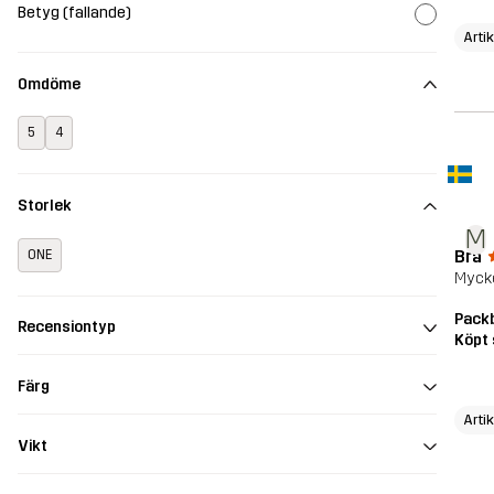
Betyg (fallande)
Arti
Omdöme
5
4
Storlek
M
Bra
ONE
Mycke
Pack
Recensiontyp
Köpt 
Färg
Arti
Vikt