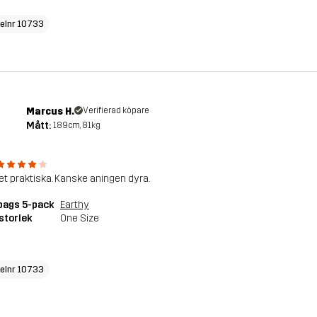
kelnr 10733
Marcus H.
Verifierad köpare
Mått:
189cm, 81kg
t praktiska. Kanske aningen dyra.
bags 5-pack
Earthy
storlek
One Size
kelnr 10733