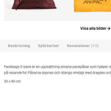
Visa alla bilder
Beskrivning
Spårbarhet
Recensioner
(4.8)
Packbags 5-pack är en uppsättning smarta packpåsar som hjälper dig 
på resande fot. Påsarna öppnas och stängs smidigt med dragsko och 
30 x 40 cm