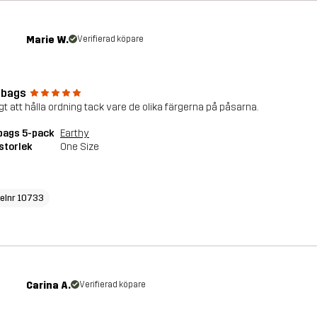
Marie W.
Verifierad köpare
kbags
gt att hålla ordning tack vare de olika färgerna på påsarna.
bags 5-pack
Earthy
storlek
One Size
kelnr 10733
Carina A.
Verifierad köpare