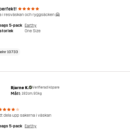
perfekt!
a i resväskan och ryggsäcken 🤗
bags 5-pack
Earthy
storlek
One Size
kelnr 10733
Bjarne K.
Verifierad köpare
Mått:
182cm, 93kg
att dela upp sakerna i väskan
bags 5-pack
Earthy