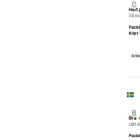
C
Helt 
Så br
Pack
Köpt 
Arti
B
Bra
Lätt 
Pack