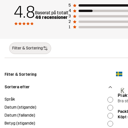
4.8
5
4
Baserat på totalt
3
46 recensioner
2
1
Filter & Sortering
Filter & Sortering
Sortera efter
K
Prak
Språk
Bra s
Datum (stigande)
Pack
Datum (fallande)
Köpt 
Betyg (stigande)