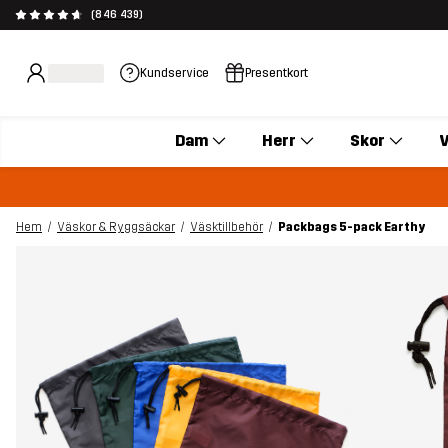
(846 439)
Kundservice
Presentkort
Dam
Herr
Skor
V
Hem
Väskor & Ryggsäckar
Väsktillbehör
Packbags 5-pack Earthy