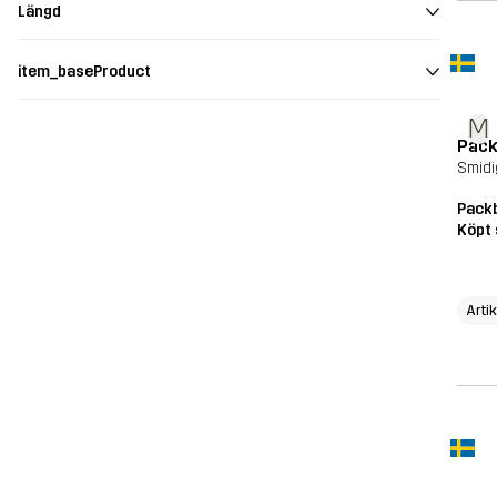
Längd
item_baseProduct
M
Pac
Smidi
Pack
Köpt 
Arti