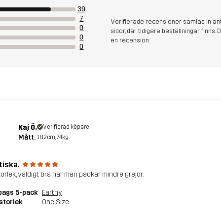
39
7
Verifierade recensioner samlas in an
0
sidor, där tidigare beställningar finn
0
en recension
0
Kaj Ö.
Verifierad köpare
Mått:
182cm, 74kg
tiska.
torlek, väldigt bra när man packar mindre grejor.
bags 5-pack
Earthy
storlek
One Size