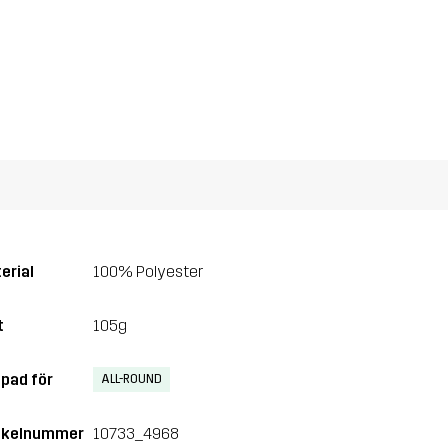
erial
100% Polyester
t
105g
pad för
ALL-ROUND
ikelnummer
10733_4968