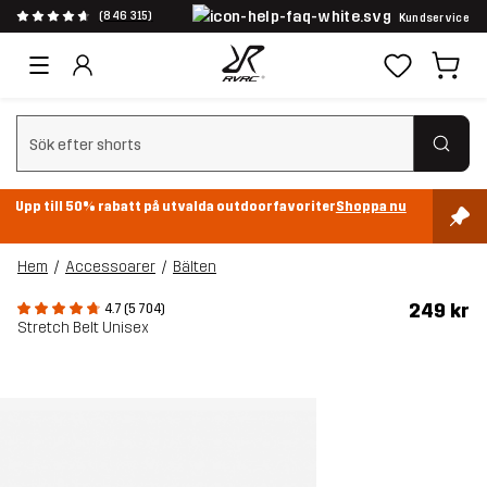
(846 315)
Kundservice
Rensa sök
Upp till 50% rabatt på utvalda outdoorfavoriter
Shoppa nu
Hem
Accessoarer
Bälten
249 kr
4.7 (5 704)
Stretch Belt Unisex