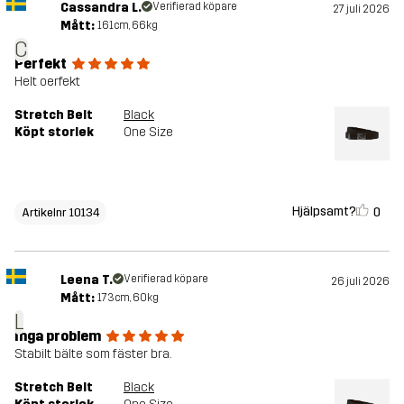
Cassandra L.
Verifierad köpare
27 juli 2026
Mått:
161cm, 66kg
C
Perfekt
Helt oerfekt
Stretch Belt
Black
Köpt storlek
One Size
Hjälpsamt?
0
Artikelnr 10134
Leena T.
Verifierad köpare
26 juli 2026
Mått:
173cm, 60kg
L
Inga problem
Stabilt bälte som fäster bra.
Stretch Belt
Black