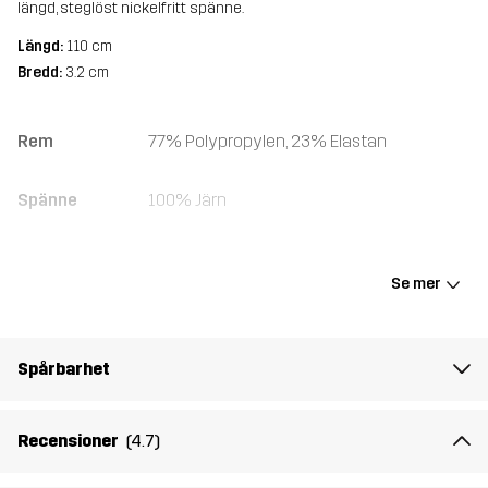
längd, steglöst nickelfritt spänne.
Längd:
110 cm
Bredd:
3.2 cm
Rem
77% Polypropylen, 23% Elastan
Spänne
100% Järn
Vikt
107g
Se mer
Skapad för
ALL-ROUND
Spårbarhet
Artikelnummer
10134_2001
Recensioner
(4.7)