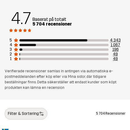
4.7
Baserat på totalt
5 704 recensioner
5
4 343
4
1 067
3
196
2
49
1
49
Verifierade recensioner samlas in antingen via automatiska e-
postmeddelanden efter köp eller via Mina sidor, där tidigare
beställningar finns. Detta säkerställer att endast kunder som köpt
produkten kan lämna en recension
Filter & Sortering
5 704 Recensioner