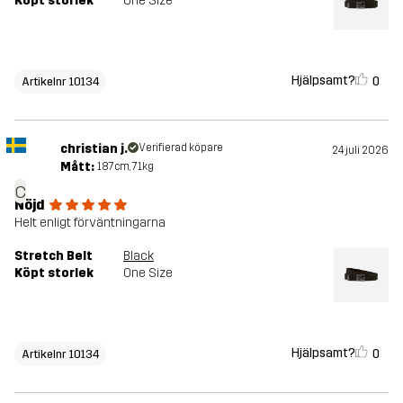
Köpt storlek
One Size
Hjälpsamt?
0
Artikelnr 10134
christian j.
Verifierad köpare
24 juli 2026
Mått:
187cm, 71kg
c
Nöjd
Helt enligt förväntningarna
Stretch Belt
Black
Köpt storlek
One Size
Hjälpsamt?
0
Artikelnr 10134