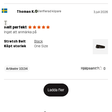
Thomas K.
Verifierad köpare
3 juli 2026
T
Helt perfekt
Inget att anmärka på
Stretch Belt
Black
Köpt storlek
One Size
Hjälpsamt?
0
Artikelnr 10134
Ladda fler