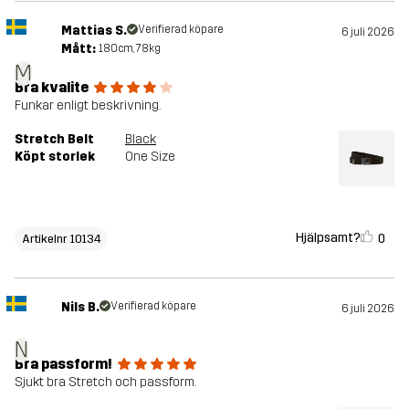
Mattias S.
Verifierad köpare
6 juli 2026
Mått:
180cm, 78kg
M
Bra kvalite
Funkar enligt beskrivning.
Stretch Belt
Black
Köpt storlek
One Size
Hjälpsamt?
0
Artikelnr 10134
Nils B.
Verifierad köpare
6 juli 2026
N
Bra passform!
Sjukt bra Stretch och passform.