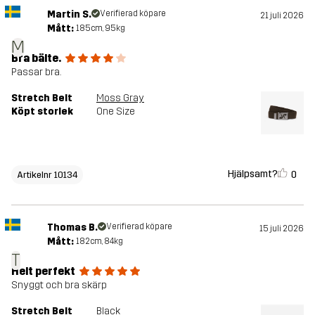
Martin S.
Verifierad köpare
21 juli 2026
Mått:
185cm, 95kg
M
Bra bälte.
Passar bra.
Stretch Belt
Moss Gray
Köpt storlek
One Size
Hjälpsamt?
0
Artikelnr 10134
Thomas B.
Verifierad köpare
15 juli 2026
Mått:
182cm, 84kg
T
Helt perfekt
Snyggt och bra skärp
Stretch Belt
Black