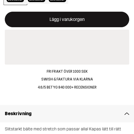
Denna knapp kommer att öppna en modal som bekräftar en ny va
{{size}} inte tillgänglig
Lägg i varukorgen
FRI FRAKT ÖVER 1000 SEK
SWISH & FAKTURA VIA KLARNA
4.6/5 BETYG 840 000+ RECENSIONER
Beskrivning
Slitstarkt bälte med stretch som passar alla! Kapas lätt till rätt