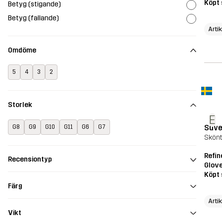
Köpt 
Betyg (stigande)
Betyg (fallande)
Arti
Omdöme
5
4
3
2
Storlek
E
Suve
G8
G9
G10
G11
G6
G7
Skönt
Refin
Recensiontyp
Glov
Köpt 
Färg
Arti
Vikt