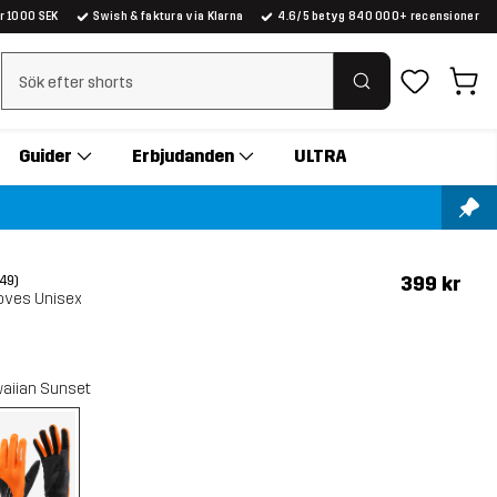
er 1000 SEK
Swish & faktura via Klarna
4.6/5 betyg 840 000+ recensioner
Rensa sök
Guider
Erbjudanden
ULTRA
399 kr
(49)
loves Unisex
aiian Sunset