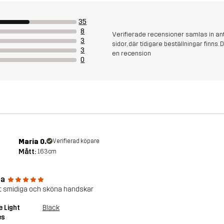
35
8
Verifierade recensioner samlas in an
3
sidor, där tidigare beställningar finn
3
en recension
0
Maria O.
Verifierad köpare
Mått:
163cm
na
gt smidiga och sköna handskar
e Light
Black
es