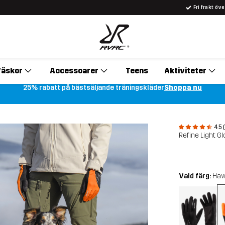
Fri frakt öv
äskor
Accessoarer
Teens
Aktiviteter
25% rabatt på bästsäljande träningskläder
Shoppa nu
4.5 
Refine Light G
Vald färg:
Haw