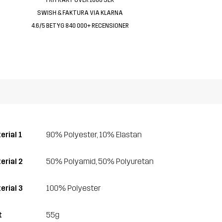
SWISH & FAKTURA VIA KLARNA
4.6/5 BETYG 840 000+ RECENSIONER
erial 1
90% Polyester, 10% Elastan
erial 2
50% Polyamid, 50% Polyuretan
erial 3
100% Polyester
t
55g