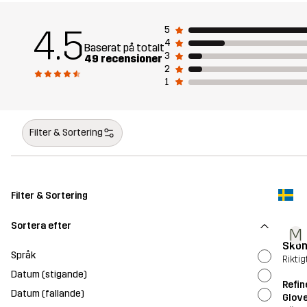
4.5
5
4
Baserat på totalt
3
49 recensioner
2
1
Filter & Sortering
Filter & Sortering
Sortera efter
M
Skö
Språk
Rikti
Datum (stigande)
Refin
Datum (fallande)
Glov