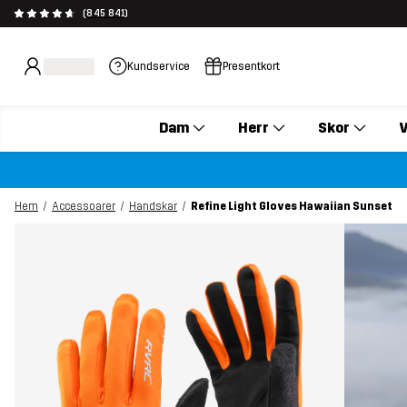
(845 841)
Kundservice
Presentkort
Dam
Herr
Skor
V
Hem
Accessoarer
Handskar
Refine Light Gloves Hawaiian Sunset