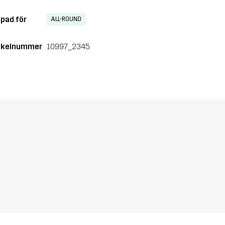
pad för
ALL-ROUND
ikelnummer
10997_2345