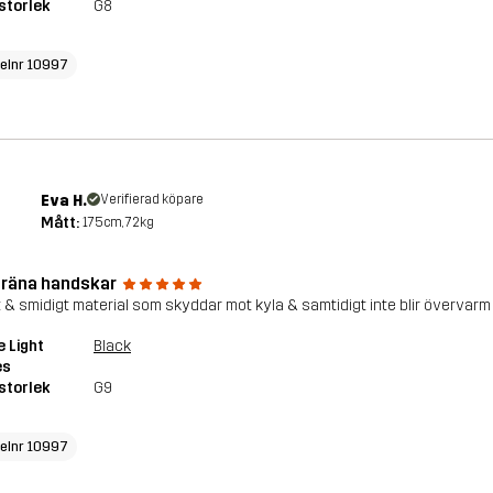
storlek
G8
kelnr 10997
Eva H.
Verifierad köpare
Mått:
175cm, 72kg
räna handskar
 & smidigt material som skyddar mot kyla & samtidigt inte blir övervarm 
e Light
Black
es
storlek
G9
kelnr 10997