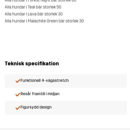
Alla hundar i Forest Night bär storlek 60
Alla hundar i Teal bär storlek 50
Alla hundar i Lava bär storlek 30
Alla hundar i Malachite Green bär storlek 30
Teknisk specifikation
Funktionell 4-vägsstretch
Resår framtill i midjan
Figursydd design