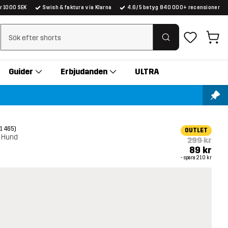
er 1000 SEK
Swish & faktura via Klarna
4.6/5 betyg 840 000+ recensioner
Rensa sök
Guider
Erbjudanden
ULTRA
(1 465)
OUTLET
e Hund
299 kr
89 kr
- spara
210 kr