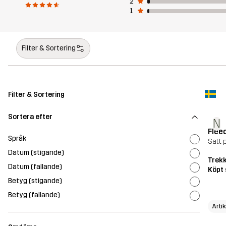
2
1
Filter & Sortering
Filter & Sortering
Sortera efter
N
Flee
Språk
Satt p
Datum (stigande)
Trekk
Datum (fallande)
Köpt 
Betyg (stigande)
Betyg (fallande)
Arti