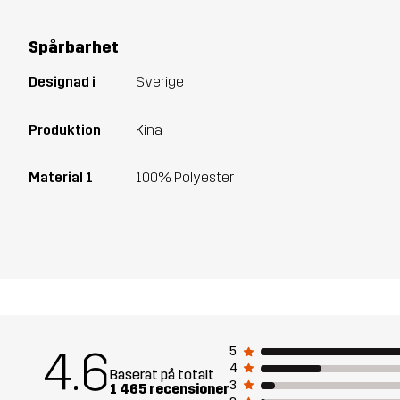
Spårbarhet
Designad i
Sverige
Produktion
Kina
Material 1
100% Polyester
4.6
5
4
Baserat på totalt
3
1 465 recensioner