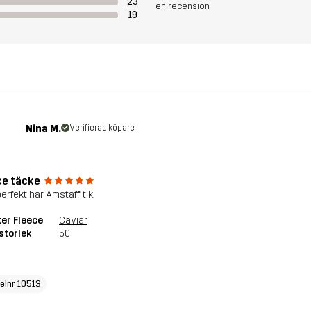
23
en recension
19
Nina M.
Verifierad köpare
ce täcke
erfekt har Amstaff tik.
er Fleece
Caviar
storlek
50
kelnr 10513