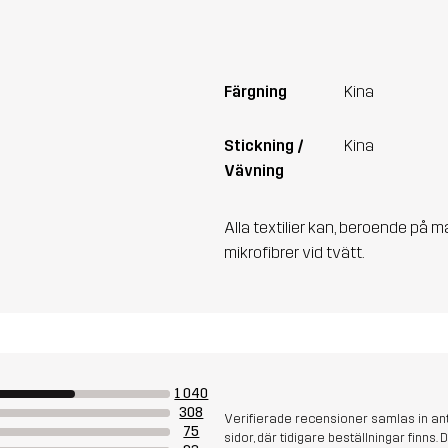
Färgning
Kina
Stickning /
Kina
Vävning
Alla textilier kan, beroende på m
mikrofibrer vid tvätt.
1 040
308
Verifierade recensioner samlas in an
75
sidor, där tidigare beställningar finn