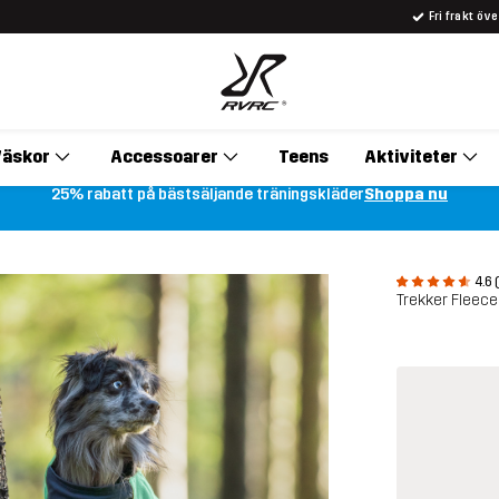
Fri frakt öv
äskor
Accessoarer
Teens
Aktiviteter
25% rabatt på bästsäljande träningskläder
Shoppa nu
4.6 
Trekker Fleec