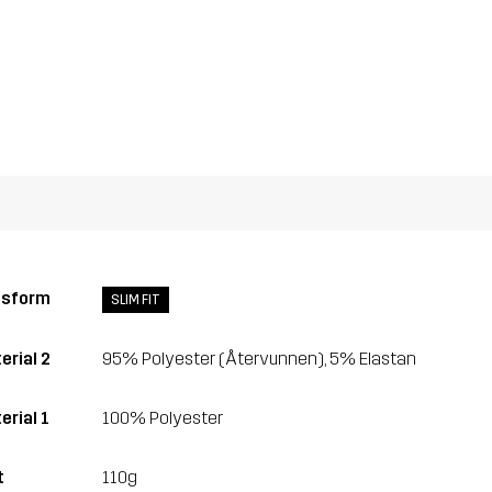
ssform
SLIM FIT
erial 2
95% Polyester (Återvunnen), 5% Elastan
erial 1
100% Polyester
t
110g