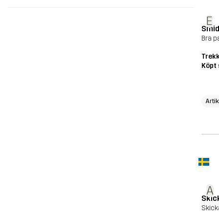
E
Smidi
Bra p
Trekk
Köpt 
Arti
A
Skick
Skick