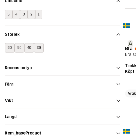
Omdöme
5
4
3
2
1
Storlek
A
Bra
60
50
40
30
Bra s
Trekk
Recensiontyp
Köpt 
Färg
Arti
Vikt
Längd
item_baseProduct