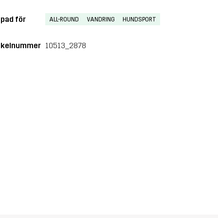
pad för
ALL-ROUND
VANDRING
HUNDSPORT
ikelnummer
10513_2878