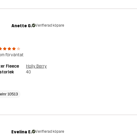
Anette G.
Verifierad köpare
om förväntat
er Fleece
Holly Berry
storlek
40
kelnr 10513
Evelina E.
Verifierad köpare