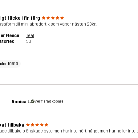
gt täcke i fin färg
assform till min labradortik som väger nästan 23kg.
er Fleece
Teal
storlek
50
kelnr 10513
Annica L.
Verifierad köpare
at tillbaka
ade tillbaka o önskade byte men har inte hört något men har heller inte b