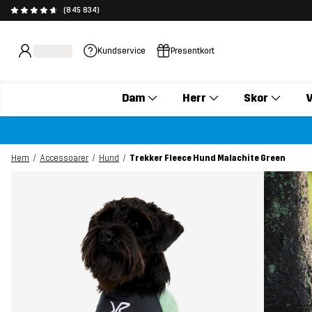
(845 834)
Kundservice
Presentkort
Dam
Herr
Skor
V
Hem
Accessoarer
Hund
Trekker Fleece Hund Malachite Green