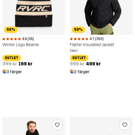
50%
50%
4.9 (36)
4.7 (350)
Winter Logo Beanie
Flatter Insulated Jacket
Herr
OUTLET
OUTLET
399 kr
199 kr
999 kr
499 kr
3 färger
2 färger