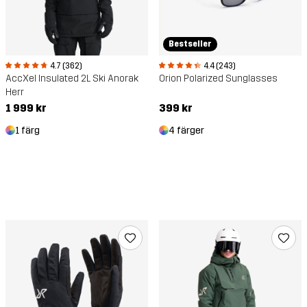
Bestseller
4.7 (362)
4.4 (243)
AccXel Insulated 2L Ski Anorak
Orion Polarized Sunglasses
Herr
1 999 kr
399 kr
1 färg
4 färger