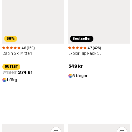
50%
Bestseller
4.8 (159)
4.7 (426)
Cabin Ski Mitten
Explor Hip Pack 5L
549 kr
OUTLET
749 kr
374 kr
6 färger
1 färg