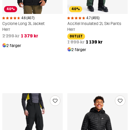
40%
40%
4.6 (407)
4.7 (455)
Cyclone Long 3L Jacket
AccXel Insulated 2L Ski Pants
Herr
Herr
2 299 kr
1 379 kr
OUTLET
1 899 kr
1 139 kr
2 färger
2 färger