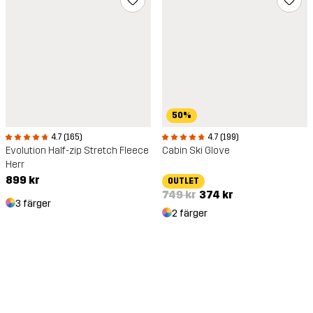
50%
4.7 (165)
4.7 (199)
Evolution Half-zip Stretch Fleece
Cabin Ski Glove
Herr
899 kr
OUTLET
749 kr
374 kr
3 färger
2 färger