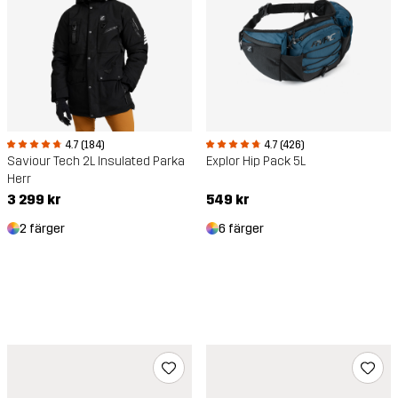
4.7 (184)
4.7 (426)
Saviour Tech 2L Insulated Parka
Explor Hip Pack 5L
Herr
3 299 kr
549 kr
2 färger
6 färger