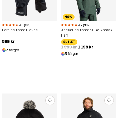
40%
4.5 (181)
4.7 (362)
Port Insulated Gloves
AccXel Insulated 2L Ski Anorak
Herr
599 kr
OUTLET
1 999 kr
1 199 kr
2 färger
5 färger