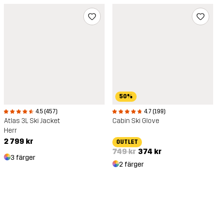
50%
4.5 (457)
4.7 (199)
Atlas 3L Ski Jacket
Cabin Ski Glove
Herr
2 799 kr
OUTLET
749 kr
374 kr
3 färger
2 färger