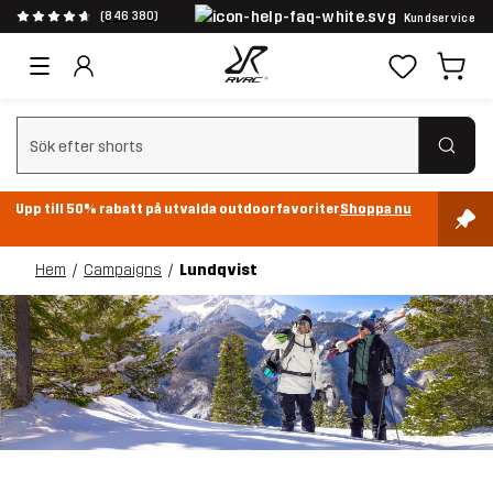
(846 380)
Kundservice
Rensa sök
Upp till 50% rabatt på utvalda outdoorfavoriter
Shoppa nu
Hem
Campaigns
Lundqvist