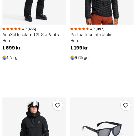
4.7 (455)
4.7 (897)
AccXel Insulated 2L Ski Pants
Radical Insulate Jacket
Herr
Herr
1 899 kr
1 199 kr
1 färg
5 färger