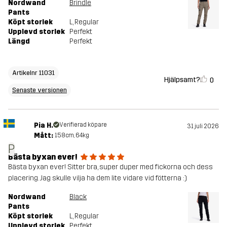
Nordwand
Brindle
Pants
Köpt storlek
L
, Regular
Upplevd storlek
Perfekt
Längd
Perfekt
Artikelnr 11031
Hjälpsamt?
0
Senaste versionen
Pia H.
Verifierad köpare
31 juli 2026
Mått:
158cm, 64kg
P
Bästa byxan ever!
Bästa byxan ever! Sitter bra, super duper med fickorna och dess
placering. Jag skulle vilja ha dem lite vidare vid fötterna :)
Nordwand
Black
Pants
Köpt storlek
L
, Regular
Upplevd storlek
Perfekt