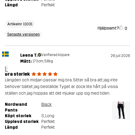
Längd
Perfekt
Artikelnr 11031
Hjälpsamt?
0
Senaste versionen
Leena T.
Verifierad köpare
26 juli 2026
Mått:
173cm, 58kg
L
Bra storlek
Längden och midjan passar mig bra. Sitter så bra att jag inte
behöver bältet jag beställde. Tyget är dock lite hårt på vissa
ställen och jag hoppas att det mjukar upp sig med tiden.
Nordwand
Black
Pants
Köpt storlek
S
, Long
Upplevd storlek
Perfekt
Längd
Perfekt