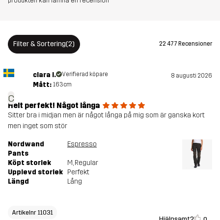
produkten kan lämna en recension
Versioner
Senaste versionen
Se versionshistoriken
här
Filter & Sortering
(2)
22 477 Recensioner
clara l.
Verifierad köpare
8 augusti 2026
Mått:
163cm
c
Helt perfekt! Något långa
Sitter bra i midjan men är något långa på mig som är ganska kort
men inget som stör
Nordwand
Espresso
Pants
Köpt storlek
M
, Regular
Upplevd storlek
Perfekt
Längd
Lång
Artikelnr 11031
Hjälpsamt?
0