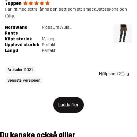
Toppen
Härligt med extra långa ben, satt som ett smäck. Jättesköna och
tåliga.
Nordwand
MossGray/Black
Pants
Köpt storlek
M
, Long
Upplevd storlek
Perfekt
Längd
Perfekt
Artikelnr 11031
Hjälpsamt?
0
Senaste versionen
Ladda fler
Du kanske också gillar