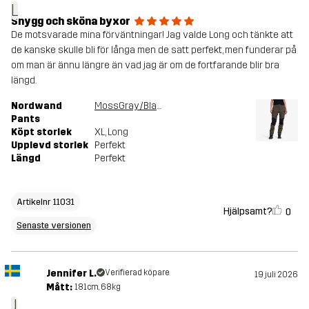
L
Snygg och sköna byxor
De motsvarade mina förväntningar! Jag valde Long och tänkte att
de kanske skulle bli för långa men de satt perfekt, men funderar på
om man är ännu längre än vad jag är om de fortfarande blir bra
längd.
Nordwand
MossGray/Black
Pants
Köpt storlek
XL
, Long
Upplevd storlek
Perfekt
Längd
Perfekt
Artikelnr 11031
Hjälpsamt?
0
Senaste versionen
Jennifer L.
Verifierad köpare
19 juli 2026
Mått:
181cm, 68kg
J