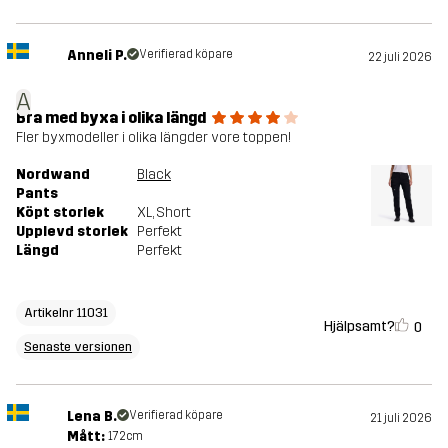
Anneli P.
Verifierad köpare
22 juli 2026
A
Bra med byxa i olika längd
Fler byxmodeller i olika längder vore toppen!
Nordwand
Black
Pants
Köpt storlek
XL
, Short
Upplevd storlek
Perfekt
Längd
Perfekt
Artikelnr 11031
Hjälpsamt?
0
Senaste versionen
Lena B.
Verifierad köpare
21 juli 2026
Mått:
172cm