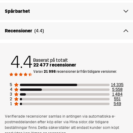
Spårbarhet
Passform
REGULAR FIT
Material 1
65% Polyester, 35% Bomull
Recensioner
(4.4)
Material 2
94% Polyamid, 6% Elastan
4.4
Foder
80% Polyester (Återvunnen), 20% Bomull
Baserat på totalt
22 477 recensioner
Varav
21 996
recensioner är från tidigare versioner.
Vikt
535g i storlek M
5
14 335
4
5 558
Hållbarhet
Bluesign® approved
läs här
3
1 484
2
551
1
549
Skapad för
VANDRING
ALL-ROUND
Verifierade recensioner samlas in antingen via automatiska e-
postmeddelanden efter köp eller via Mina sidor, där tidigare
Artikelnummer
11031_4170
beställningar finns. Detta säkerställer att endast kunder som köpt