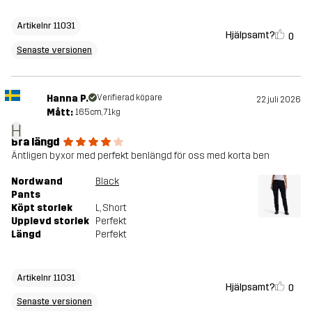
Artikelnr 11031
Hjälpsamt?
0
Senaste versionen
Hanna P.
Verifierad köpare
22 juli 2026
Mått:
165cm, 71kg
H
Bra längd
Äntligen byxor med perfekt benlängd för oss med korta ben
Nordwand
Black
Pants
Köpt storlek
L
, Short
Upplevd storlek
Perfekt
Längd
Perfekt
Artikelnr 11031
Hjälpsamt?
0
Senaste versionen