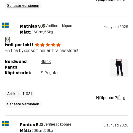
Senaste versionen
Mathias S.
Verifierad köpare
4 augusti 2026
Mått:
160cm, 55kg
M
Helt perfekt!
Fin fina byxor som har en bra passform!
Nordwand
Black
Pants
Köpt storlek
S
, Regular
Artikelnr 11031
Hjälpsamt?
0
Senaste versionen
Pontus B.
Verifierad köpare
3 augusti 2026
Mått:
166cm, 56kg