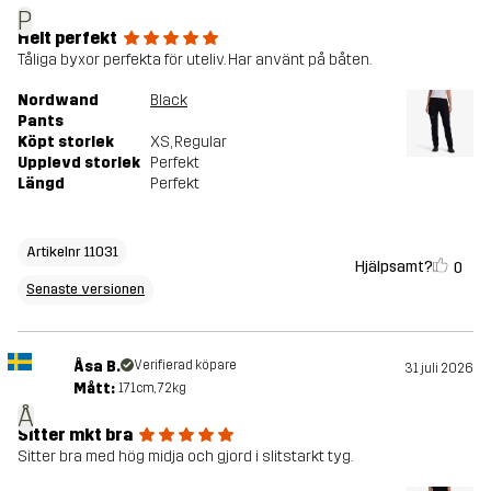
P
Helt perfekt
Tåliga byxor perfekta för uteliv. Har använt på båten.
Nordwand
Black
Pants
Köpt storlek
XS
, Regular
Upplevd storlek
Perfekt
Längd
Perfekt
Artikelnr 11031
Hjälpsamt?
0
Senaste versionen
Åsa B.
Verifierad köpare
31 juli 2026
Mått:
171cm, 72kg
Å
Sitter mkt bra
Sitter bra med hög midja och gjord i slitstarkt tyg.