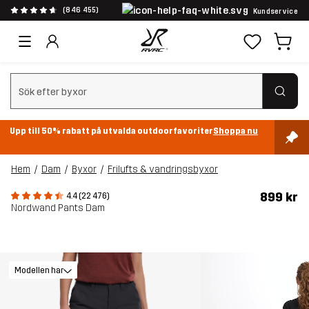
(846 455)
Kundservice
Rensa sök
Upp till 50% rabatt på utvalda outdoorfavoriter
Shoppa nu
Hem
Dam
Byxor
Frilufts & vandringsbyxor
899 kr
4.4 (22 476)
Nordwand Pants Dam
Modellen har