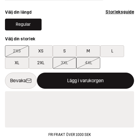
Storleksguide
Välj din längd
Regular
Välj din storlek
2XS
XS
S
M
L
XL
2XL
3XL
4XL
Denna knapp kommer att öppna en modal som bekräftar en ny va
{{size}} inte tillgänglig
Bevaka
Lägg i varukorgen
FRI FRAKT ÖVER 1000 SEK