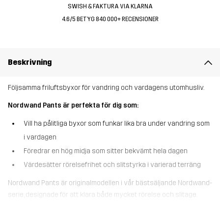
SWISH & FAKTURA VIA KLARNA
4.6/5 BETYG 840 000+ RECENSIONER
Beskrivning
Följsamma friluftsbyxor för vandring och vardagens utomhusliv.
Nordwand Pants är perfekta för dig som:
Vill ha pålitliga byxor som funkar lika bra under vandring som
i vardagen
Föredrar en hög midja som sitter bekvämt hela dagen
Värdesätter rörelsefrihet och slitstyrka i varierad terräng
Nordwand Pants är originalmodellen i vår bästsäljande Nordwand-
serie, designade för att klara både mycket rörelse och slitage.
Stretchpaneler över knän, säte och höfter gör att byxorna följer
kroppens rörelser och ger skön bekvämlighet under vandringar