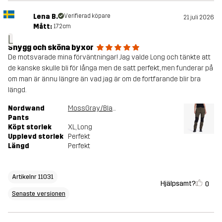
Lena B.
Verifierad köpare
21 juli 2026
Mått:
172cm
L
Snygg och sköna byxor
De motsvarade mina förväntningar! Jag valde Long och tänkte att
de kanske skulle bli för långa men de satt perfekt, men funderar på
om man är ännu längre än vad jag är om de fortfarande blir bra
längd.
Nordwand
MossGray/Black
Pants
Köpt storlek
XL
, Long
Upplevd storlek
Perfekt
Längd
Perfekt
Artikelnr 11031
Hjälpsamt?
0
Senaste versionen