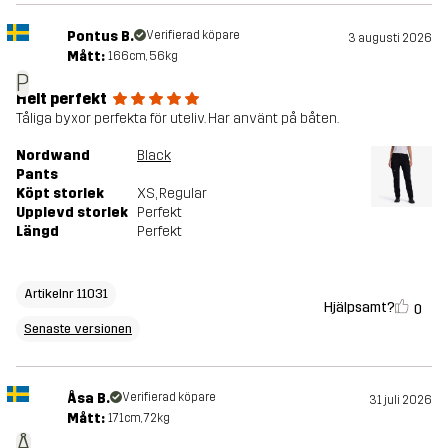
Pontus B.
Verifierad köpare
3 augusti 2026
Mått:
166cm, 56kg
P
Helt perfekt
Tåliga byxor perfekta för uteliv. Har använt på båten.
Nordwand
Black
Pants
Köpt storlek
XS
, Regular
Upplevd storlek
Perfekt
Längd
Perfekt
Artikelnr 11031
Hjälpsamt?
0
Senaste versionen
Åsa B.
Verifierad köpare
31 juli 2026
Mått:
171cm, 72kg
Å