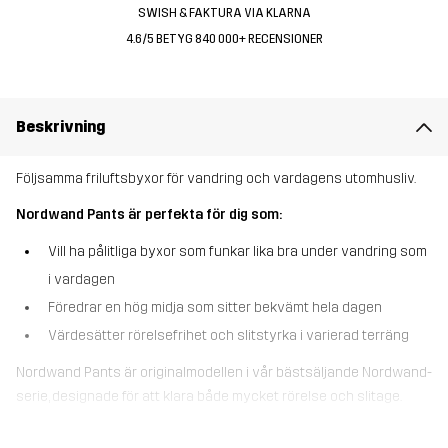
SWISH & FAKTURA VIA KLARNA
4.6/5 BETYG 840 000+ RECENSIONER
Beskrivning
Följsamma friluftsbyxor för vandring och vardagens utomhusliv.
Nordwand Pants är perfekta för dig som:
Vill ha pålitliga byxor som funkar lika bra under vandring som
i vardagen
Föredrar en hög midja som sitter bekvämt hela dagen
Värdesätter rörelsefrihet och slitstyrka i varierad terräng
Nordwand Pants är originalmodellen i vår bästsäljande Nordwand-
serie, designade för att klara både mycket rörelse och slitage.
Stretchpaneler över knän, säte och höfter gör att byxorna följer
kroppens rörelser och ger skön bekvämlighet under vandringar