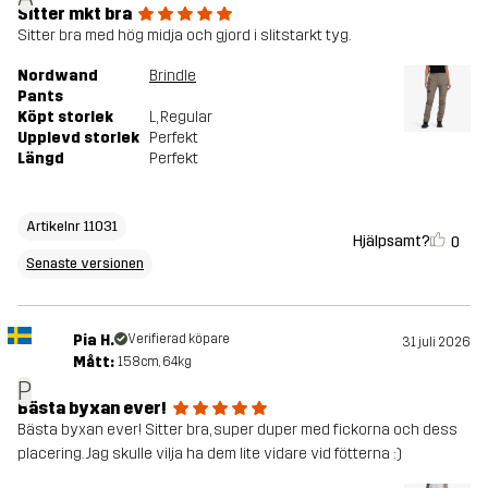
Sitter mkt bra
Sitter bra med hög midja och gjord i slitstarkt tyg.
Nordwand
Brindle
Pants
Köpt storlek
L
, Regular
Upplevd storlek
Perfekt
Längd
Perfekt
Artikelnr 11031
Hjälpsamt?
0
Senaste versionen
Pia H.
Verifierad köpare
31 juli 2026
Mått:
158cm, 64kg
P
Bästa byxan ever!
Bästa byxan ever! Sitter bra, super duper med fickorna och dess
placering. Jag skulle vilja ha dem lite vidare vid fötterna :)