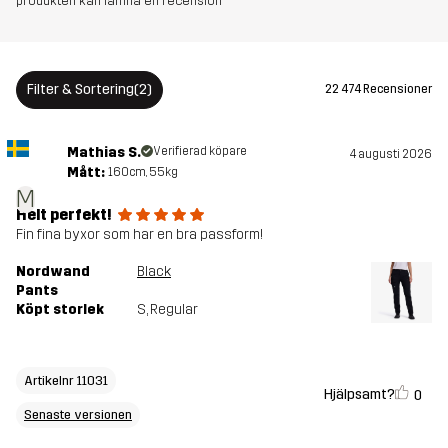
produkten kan lämna en recension
Versioner
Senaste versionen
Se versionshistoriken
här
Filter & Sortering
(2)
22 474 Recensioner
Mathias S.
Verifierad köpare
4 augusti 2026
Mått:
160cm, 55kg
M
Helt perfekt!
Fin fina byxor som har en bra passform!
Nordwand
Black
Pants
Köpt storlek
S
, Regular
Artikelnr 11031
Hjälpsamt?
0
Senaste versionen