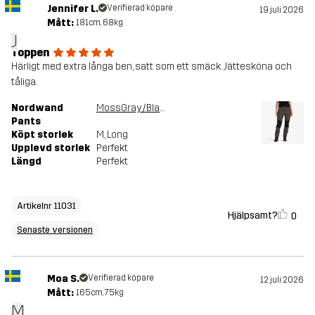
Jennifer L.
Verifierad köpare
19 juli 2026
Mått:
181cm, 68kg
J
Toppen
Härligt med extra långa ben, satt som ett smäck. Jättesköna och
tåliga.
Nordwand
MossGray/Black
Pants
Köpt storlek
M
, Long
Upplevd storlek
Perfekt
Längd
Perfekt
Artikelnr 11031
Hjälpsamt?
0
Senaste versionen
Moa S.
Verifierad köpare
12 juli 2026
Mått:
165cm, 75kg
M