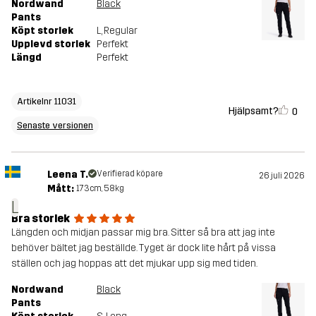
Nordwand
Black
Pants
Köpt storlek
L
, Regular
Upplevd storlek
Perfekt
Längd
Perfekt
Artikelnr 11031
Hjälpsamt?
0
Senaste versionen
Leena T.
Verifierad köpare
26 juli 2026
Mått:
173cm, 58kg
L
Bra storlek
Längden och midjan passar mig bra. Sitter så bra att jag inte
behöver bältet jag beställde. Tyget är dock lite hårt på vissa
ställen och jag hoppas att det mjukar upp sig med tiden.
Nordwand
Black
Pants