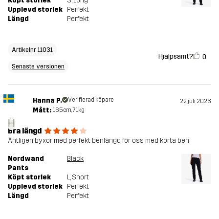
Köpt storlek
S
, Long
Upplevd storlek
Perfekt
Längd
Perfekt
Artikelnr 11031
Hjälpsamt?
0
Senaste versionen
Hanna P.
Verifierad köpare
22 juli 2026
Mått:
165cm, 71kg
H
Bra längd
Äntligen byxor med perfekt benlängd för oss med korta ben
Nordwand
Black
Pants
Köpt storlek
L
, Short
Upplevd storlek
Perfekt
Längd
Perfekt