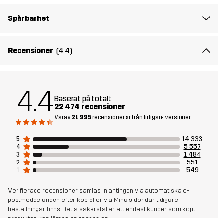
Spårbarhet
Passform
REGULAR FIT
Material 1
65% Polyester, 35% Bomull
Recensioner
(4.4)
Material 2
94% Polyamid, 6% Elastan
4.4
Foder
80% Polyester (Återvunnen), 20% Bomull
Baserat på totalt
22 474 recensioner
Varav
21 995
recensioner är från tidigare versioner.
Vikt
535g i storlek M
5
14 333
4
5 557
Hållbarhet
Bluesign® approved
läs här
3
1 484
2
551
1
549
Skapad för
VANDRING
ALL-ROUND
Verifierade recensioner samlas in antingen via automatiska e-
postmeddelanden efter köp eller via Mina sidor, där tidigare
Artikelnummer
11031_2001
beställningar finns. Detta säkerställer att endast kunder som köpt