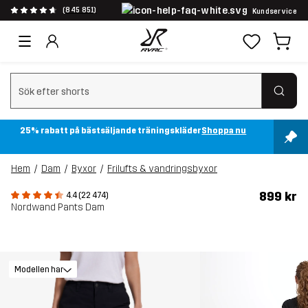
(845 851)
Kundservice
Rensa sök
25% rabatt på bästsäljande träningskläder
Shoppa nu
Hem
Dam
Byxor
Frilufts & vandringsbyxor
899 kr
4.4 (22 474)
Nordwand Pants Dam
Modellen har